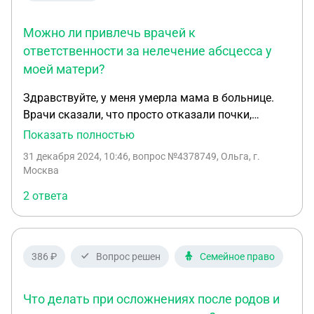
Можно ли привлечь врачей к
ответственности за нелечение абсцесса у
моей матери?
Здравствуйте, у меня умерла мама в больнице.
Врачи сказали, что просто отказали почки,
оказывается что они не лечили 2 недели Абсцесс,
Показать полностью
который привел к Сепсису. Врачи нам не говорили
31 декабря 2024, 10:46
, вопрос №4378749, Ольга, г.
об этом вообще. Я хочу чтобы этих врачей
Москва
посадили, ну или хотя бы отстранили. Возможно
2 ответа
это ?
386 ₽
Вопрос решен
Семейное право
Что делать при осложнениях после родов и