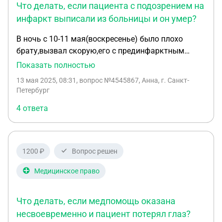
острым, потому что может возникнуть внезапно,
Что делать, если пациента с подозрением на
но предвестники окс у него были и он обратился в
инфаркт выписали из больницы и он умер?
больницу, но его повели по ложному диагнозу, что
В ночь с 10-11 мая(воскресенье) было плохо
привело к смерти. Как мне опровергнуть данную
брату,вызвал скорую,его с прединфарктным
смэ?
забрали в больницу с острой болью в груди и с
Показать полностью
давлением 200/100,а там ничего не сделали
13 мая 2025, 08:31
, вопрос №4545867, Анна, г. Санкт-
,только сбили давление и домой отпустили ,не
Петербург
сделали даже кардиограмму. Он там был с 05:41-
4 ответа
07:00 и его отпустили домой. В воскресенье был
дома в понедельник к врачу собирался
идти.Утром 12 мая он умер. Считаю что тут есть
врачебная ошибка повлекшая за собой смерть.
1200 ₽
Вопрос решен
Что делать,как наказать виновных,чтобы другие
люди не пострадали.
Медицинское право
Что делать, если медпомощь оказана
несвоевременно и пациент потерял глаз?