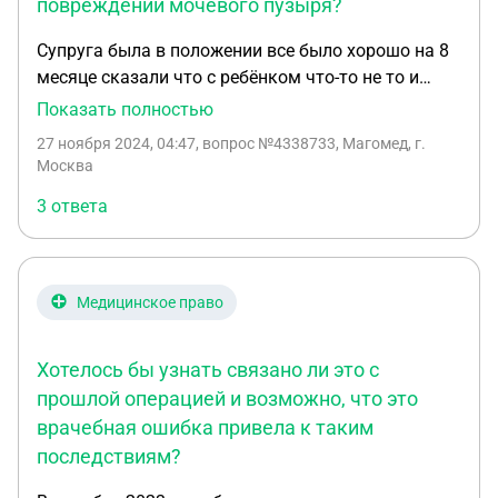
повреждении мочевого пузыря?
Супруга была в положении все было хорошо на 8
месяце сказали что с ребёнком что-то не то и
увезли в больницу жена не болела чувствовала
Показать полностью
себя хорошо должны были сделать обследование
27 ноября 2024, 04:47
, вопрос №4338733, Магомед, г.
ребёнка но не сделали этого а дали лекарство
Москва
для быстрого начинание родов хотя у супруги
3 ответа
было два кесарево сечение вызвали роды связи с
этим у супруги открылось кровотечение и связи с
этим начали оперировать удалили матку и
задели мочевой пузырь связи с чем проходим
Медицинское право
лечение и операцию третий раз но не помогает
образовалась свишь и супруга второй год ходит в
Хотелось бы узнать связано ли это с
памперсах. Что делать в этой ситуации? Заранее
спасибо
прошлой операцией и возможно, что это
врачебная ошибка привела к таким
последствиям?