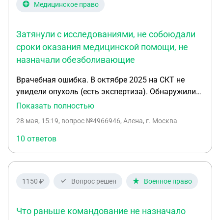
Медицинское право
Затянули с исследованиями, не собоюдали
сроки оказания медицинской помощи, не
назначали обезболивающие
Врачебная ошибка. В октябре 2025 на СКТ не
увидели опухоль (есть экспертиза). Обнаружили
только 5.12.2026. Затянули с исследованиями, не
Показать полностью
собоюдали сроки оказания медицинской помощи,
28 мая, 15:19
, вопрос №4966946, Алена, г. Москва
не назначали обезболивающие. На 28.02.26 рак
поджелудочной 4 стадии.
10 ответов
1150 ₽
Вопрос решен
Военное право
Что раньше командование не назначало