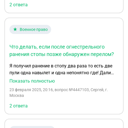
не верен, заболевание излечимо. Помимо того,
2 ответа
ущерба?
что вследствие запоздалого начала лечения
появились значительные изменения в состоянии
здоровья, которые необратимы,были потрачены
деньги на платные консультации, лишние
Военное право
лекарства, также, я считаю что некомпетентность
и однобокость врача принесла мне значительный
Что делать, если после огнестрельного
моральный ущерб. Подскажите, возможно ли
ранения стопы позже обнаружен перелом?
доказать несостоятельность данного врача и
чтобы он понес наказание?
Я получил ранение в стопу два раза то есть две
пули одна навылет и одна непонятно где! Дали
справку 100 рентген изначально сделали и
Показать полностью
написал и что огнестрельное мягких тканей! Это
23 февраля 2025, 20:16
, вопрос №4447103, Сергей, г.
было 07 02 2025 а сегодня в другом госпитале
Москва
сдел снимок обнаружен перелом кости? Зачем
2 ответа
они врачи меня так обманули? Что делать?