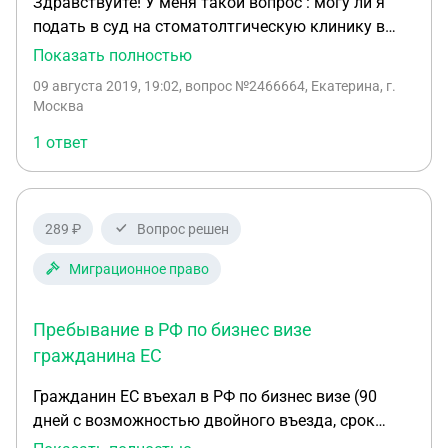
Здравствуйте! У меня такой вопрос : могу ли я
подать в суд на стоматолтгическую клинику в
Риге ,но я не являюсь гражданином ЕС . Я
Показать полностью
проходила ортодонтическое лечение на
09 августа 2019, 19:02
, вопрос №2466664, Екатерина, г.
протяжении 2 лет ,на 4 тыс евро и не получила
Москва
никакого результата? Можно ли что-то сделать в
1 ответ
такой ситуации?
289 ₽
Вопрос решен
Миграционное право
Пребывание в РФ по бизнес визе
гражданина ЕС
Гражданин ЕС въехал в РФ по бизнес визе (90
дней с возможностью двойного въезда, срок
действия до 15.06). В течение этих 90 дней выехал