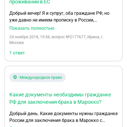
проживании в ЕС
Добрый вечер! Я и супруг, оба граждане РФ, но
уже давно не имеем прописку в России,
проживаем на территории Словении ( ЕС ) имеем
Показать полностью
постоянный вид на жительство. Примерно 2 года
24 ноября 2018, 19:56
, вопрос №2177677, Ирина, г.
назад я решила оформить брачный договор, т.к. в
Москва
период брака приобрела недвижимость для своих
1 ответ
родителей, в котором они живут в данное время.
Коротко.... в нем написано: Все, что записано на
мне- то мое, все что на нем- то его. Наш брак
треснул около 3-3,5 лет назад и смысла в
Международное право
совместном проживании я не вижу. Муж против
развода, на мои разговоры постоянно уходит от
Какие документы необходимы гражданке
темы. Хотелось бы поставить точку в данном
вопросе и на то есть весомые причины. Я хочу в
РФ для заключения брака в Марокко?
одностороннем порядке подать и получить
Добрый день. Какие документы нужны гражданке
развод. Как мне быть в данной ситуации: 1. Оба
России для заключения брака в Марокко с
не живем и не имеем прописки в РФ, но мы