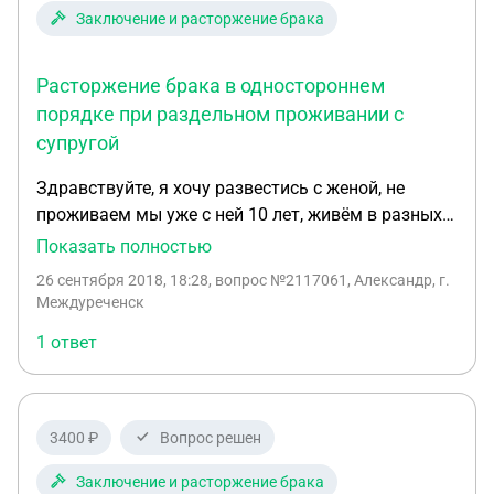
претензий к мужу нет, ничего не нужно от него.
Заключение и расторжение брака
Совместного имущества нет. Препятствовать
общению с ребёнком не собираюсь, хочу, все же,
Расторжение брака в одностороннем
чтобы у ребёнка был папа. Но боюсь ребёнка
оставлять с ним не в рф, чтобы не забрал. Каковы
порядке при раздельном проживании с
мои права? И может подскажете конкретных
супругой
специалистов, кто может мне помочь?
Здравствуйте, я хочу развестись с женой, не
проживаем мы уже с ней 10 лет, живём в разных
городах, ее контактов я не знаю. Подал заявление
Показать полностью
мировому судье 30.08.2018г. с меня требуют ее
26 сентября 2018, 18:28
, вопрос №2117061, Александр, г.
контактный номер телефона, так как мы с ней
Междуреченск
давно не общаемся, соответственно, контакты я
1 ответ
ее не могу найти. Подскажите пожалуйста,
возможно ли мне развестись в одностороннем
порядке, без жены и сколько времени для этого
понадобится?
3400 ₽
Вопрос решен
Заключение и расторжение брака