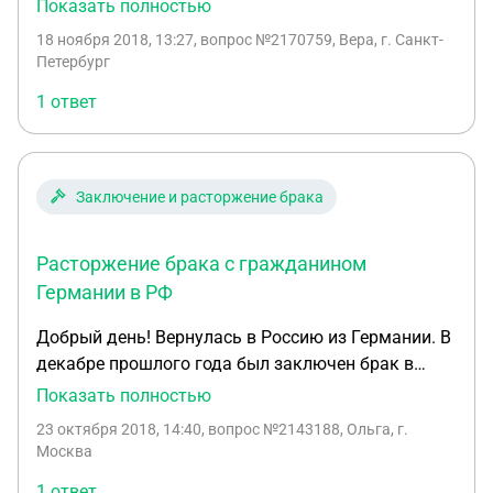
марокканцем? Какие есть подводные камни?
Показать полностью
граждане РФ. 2. Имею брачный договор и св- во
Разделены ли религиозное и юридическое
браке - оригиналы. 3. Муж против развода. Детей
18 ноября 2018, 13:27
, вопрос №2170759, Вера, г. Санкт-
оформление брака? Если мы заключаем брак в
несовершеннолетних у нас нет -22 года. Это
Петербург
Марокко, в России я остаюсь незамужней? По
какой-то тупик, помогите пожалуйста советом!
1 ответ
законодательству РФ? А также интересует вопрос
о разводе. Если мы решим расторгнуть брак - как
это оформляется в Марокко и отдадут ли детей
российской гражданке, еще и христианке?
Заключение и расторжение брака
Расторжение брака с гражданином
Германии в РФ
Добрый день! Вернулась в Россию из Германии. В
декабре прошлого года был заключен брак в
Дании с гражданинои ЕС, постоянно
Показать полностью
проживающим в Германии. Детей нет, не
23 октября 2018, 14:40
, вопрос №2143188, Ольга, г.
общаемся совсем. Подскажите, пожалуйста, как и
Москва
где в РФ я смогу получить развод?
1 ответ