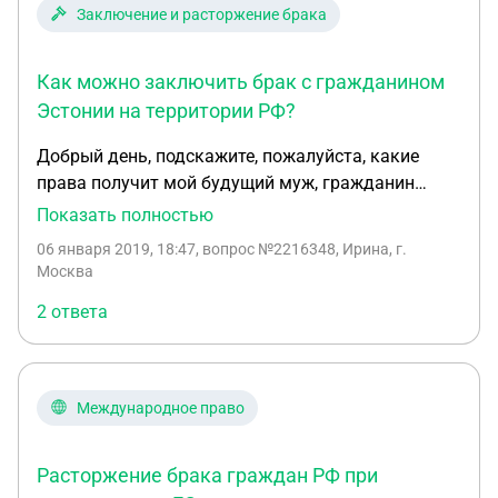
попросили забрать заявление со всеми
Заключение и расторжение брака
документами, так как они не смогут связаться с
моим мужем и мне его нужно искать самой! Я не
Как можно заключить брак с гражданином
хочу его разыскивать, и даже общаться с ним!
Что мне делать, и если возможность развестись
Эстонии на территории РФ?
без его присутствия/согласия???
Добрый день, подскажите, пожалуйста, какие
права получит мой будущий муж, гражданин
Эстонии, при регистрации брака на территории
Показать полностью
РФ? На данный момент оба проживаем в ЕС. Даст
06 января 2019, 18:47
, вопрос №2216348, Ирина, г.
ли регистрации брака в РФ моему мужу
Москва
возможность упрощенного получения визы в
2 ответа
Россию? Спасибо заранее!
Международное право
Расторжение брака граждан РФ при