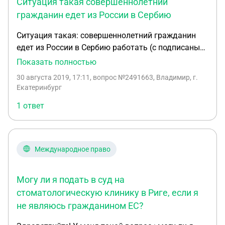
Ситуация такая совершеннолетний
гражданин едет из России в Сербию
Ситуация такая: совершеннолетний гражданин
едет из России в Сербию работать (с подписаным
контрактом и прочее). У этого гражданина есть
Показать полностью
несовершеннолетняя девушка, которая хочет
30 августа 2019, 17:11
, вопрос №2491663, Владимир, г.
поехать с ним (они состоят в отношениях).
Екатеринбург
Насколько мне известно, в Сербии можно
1 ответ
находиться не более 3 месяцев за полгода.
Вопрос заключается в том, как обеспечить
девушке постоянное проживание в Сербии, и как
этот вопрос регулируется в праве в целом. И
Международное право
вообще, возможно ли это?
Могу ли я подать в суд на
стоматологическую клинику в Риге, если я
не являюсь гражданином ЕС?