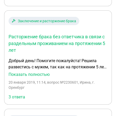
правило 90/120 при описанной выше
стране Европы?
конфигурации виз и если он выедет и въедет в РФ
на 1-2 дня 15-16.06?
Заключение и расторжение брака
Расторжение брака без ответчика в связи с
раздельным проживанием на протяжении 5
лет
Добрый день! Помогите пожалуйста! Решила
развестись с мужем, так как на протяжении 5 лет
не живем вместе, прописаны по одному и тому же
Показать полностью
адресу, но он проживает в другом месте и
20 января 2019, 11:14
, вопрос №2230601, Ирина, г.
работает в другом городе, связь с ним не
Оренбург
поддерживается. Обращалась а ЗАГС, но меня
3 ответа
оттуда отправили в суд. В суде написала по
образцу заявление на расторжение брака (дети
совершеннолетние), вскоре перезвонили и