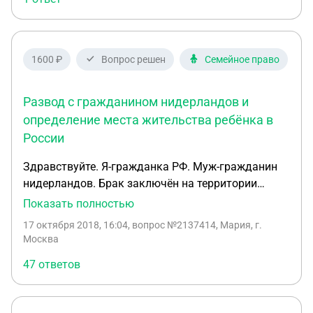
1600 ₽
Вопрос решен
Семейное право
Развод с гражданином нидерландов и
определение места жительства ребёнка в
России
Здравствуйте. Я-гражданка РФ. Муж-гражданин
нидерландов. Брак заключён на территории
нидерландов. Ребёнок 3 года с гражданством РФ
Показать полностью
и Нидерландов. Рождён в Москве. Сил жить ради
17 октября 2018, 16:04
, вопрос №2137414, Мария, г.
ребёнка больше нет. В данный момент нахожусь с
Москва
ребёнком на территории рф. Ехать туда больше не
47 ответов
хочу. Муж угрожал, что заберёт ребёнка и будет
делить чз суд, 50/50. Но как возможно
маленькому ребёнку так жить? Имущественных