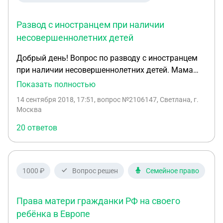
Развод с иностранцем при наличии
несовершеннолетних детей
Добрый день! Вопрос по разводу с иностранцем
при наличии несовершеннолетних детей. Мама
россиянка, папа голландец. У детей паспорта
Показать полностью
России и Голландии. Дети рождены в Китае. Брак
14 сентября 2018, 17:51
, вопрос №2106147, Светлана, г.
был заключен в Испании, в России не
Москва
омологирован. Последнее место жительства (4
20 ответов
года) в Испании, мама с детьми на данный
момент живет в Испании, где дети посещают
школу. Папа живет половину месяца в Голландии,
половину в Испании. Один из детей прописан в
1000 ₽
Вопрос решен
Семейное право
России, второй нет. Мама прописана в России.
Папа нет. Мама хочет развод, покинуть Испанию
Права матери гражданки РФ на своего
и вернуться в Россию на ПМЖ. Папа согласен с
разводом, но хочет, чтобы мама жила с детьми в
ребёнка в Европе