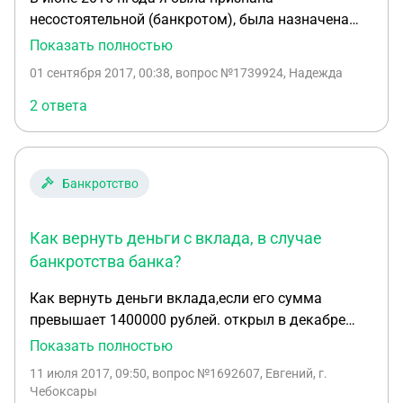
несостоятельной (банкротом), была назначена
процедура реализации имущества и отчет фин.
Показать полностью
управляющего был назначен на конец ноября
01 сентября 2017, 00:38
, вопрос №1739924, Надежда
2016 года. В декабре 2016 года в деле о
банкротстве Арбитражный суд вынес решение
2 ответа
освободить меня от всех обязательств. Вопрос:
вправе ли (после закончившейся процедуры
банкротства) бывшие кредиторы подавать на
Банкротство
меня судебные иски о взыскании задолженности,
а также списывать средства, поступившие на
зарплатную карту в счет той задолженности?
Как вернуть деньги с вклада, в случае
Спасибо.
банкротства банка?
Как вернуть деньги вклада,если его сумма
превышает 1400000 рублей. открыл в декабре
2016 года депозит на 5000000 рублей в банке
Показать полностью
Югра. До 24 июля объявлен мораторий на
11 июля 2017, 09:50
, вопрос №1692607, Евгений, г.
выплаты кредиторам. Как мне поступить? Я
Чебоксары