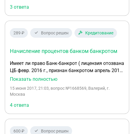
инвалид 2-й группы. Мне 74 года. Это все
3 ответа
накопленные за долгую жизнь деньги
289 ₽
Вопрос решен
Кредитование
Начисление процентов банком банкротом
Имеет ли право Банк-банкрот ( лицензия отозвана
ЦБ февр. 2016 г., признан банкротом апрель 2016
г.), в 201 году начислять проценты и пени по
Показать полностью
кредиту за несколько лет и подавать в суд на
15 июня 2017, 21:03
, вопрос №1668569, Валерий, г.
возмещение этих процентов?
Москва
4 ответа
600 ₽
Вопрос решен