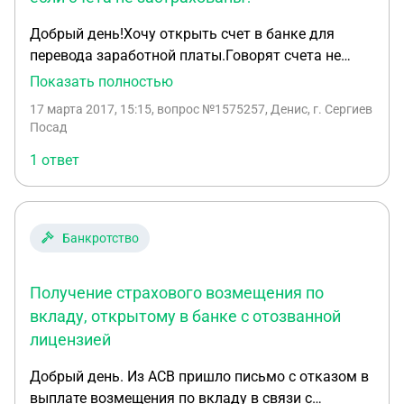
Добрый день!Хочу открыть счет в банке для
перевода заработной платы.Говорят счета не
застрахованы,как вклады,но говорят при
Показать полностью
банкротстве деньги все равно будут возвращены
17 марта 2017, 15:15
, вопрос №1575257, Денис, г. Сергиев
клиенту.Меня берет сомнение.Как они могут быть
Посад
возвращены при банкротстве,если они не
1 ответ
застрахованы?
Банкротство
Получение страхового возмещения по
вкладу, открытому в банке с отозванной
лицензией
Добрый день. Из АСВ пришло письмо с отказом в
выплате возмещения по вкладу в связи с