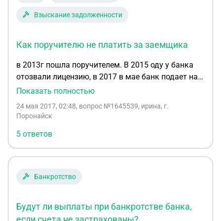
Взыскание задолженности
Как поручителю не платить за заемщика
в 2013г пошла поручителем. В 2015 оду у банка
отозвали лицензию, в 2017 в мае банк подает на
меня в суд как на поручителя, при этом заемщик
Показать полностью
уже два года не платил кредит. Имеет право банк
24 мая 2017, 02:48
, вопрос №1645539, ирина, г.
с отозванной лицензией подавать в суд на меня
Поронайск
как на поручителя?
5 ответов
Банкротство
Будут ли выплаты при банкротстве банка,
если счета не застрахованы?