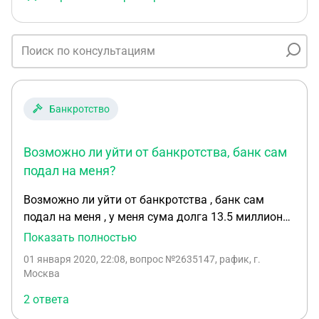
Банкротство
Возможно ли уйти от банкротства, банк сам
подал на меня?
Возможно ли уйти от банкротства , банк сам
подал на меня , у меня сума долга 13.5 миллионов
а залоговое имущество по судебной оценке 48
Показать полностью
миллионов , есть решение вступившее в законную
01 января 2020, 22:08
, вопрос №2635147, рафик, г.
силу апелляции, они не пошли к приставам , а
Москва
пошли в арбитраж сами первые подали на
2 ответа
банкротство , есть выход , как уйти от