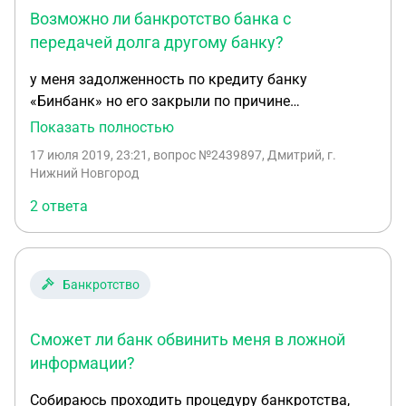
Возможно ли банкротство банка с
передачей долга другому банку?
у меня задолженность по кредиту банку
«Бинбанк» но его закрыли по причине
банкротства. Но потом оказалось что произошло
Показать полностью
слияние «Бинбанк» с банком «Открытие»
17 июля 2019, 23:21
, вопрос №2439897, Дмитрий, г.
клиентом которого я являюсь. Имеет ли право
Нижний Новгород
банк «Открытие» взыскание задолженности ведь
2 ответа
я у них ни чего не брал.
Банкротство
Сможет ли банк обвинить меня в ложной
информации?
Собираюсь проходить процедуру банкротства,