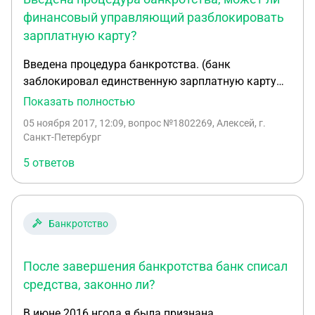
финансовый управляющий разблокировать
зарплатную карту?
Введена процедура банкротства. (банк
заблокировал единственную зарплатную карту
(никакого ареста) говорит только финансовый
Показать полностью
управляющий может снимать деньги. Может ли
05 ноября 2017, 12:09
, вопрос №1802269, Алексей, г.
финансовый управляющий разблокировать
Санкт-Петербург
единственную зарплатную карту? В банках нет
5 ответов
кредита. Адвокат сказал, что ФУ приедет сходит в
банк и разблокирует.Возможно ли это на
практике? т.е. чтоб я продолжал ей пользоваться.
Банкротство
После завершения банкротства банк списал
средства, законно ли?
В июне 2016 нгода я была признана