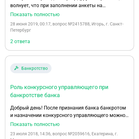
волнует, что при заполнении анкеты на
потреб.кредит в онлайне, указал в пункте-
Показать полностью
наличие квартиры, что есть и стоимость 1
28 июня 2019, 00:17
, вопрос №2415788, Игорь, г. Санкт-
млн.,хотя я там только прописан, и стоит она 500
Петербург
тыс.+-. Могут ли при процедуре банкротства, банк
2 ответа
обвинить меня в предоставлении ложной
информации?
Банкротство
Роль конкурсного управляющего при
банкротстве банка
Добрый день! После признания банка банкротом
и назначении конкурсного управляющего можно
ли говорить о том, что сам банк больше не
Показать полностью
обладает право и дееспособностью? Чем
23 июля 2018, 14:36
, вопрос №2059616, Екатерина, г.
(ссылками на статьи желательно) это можно