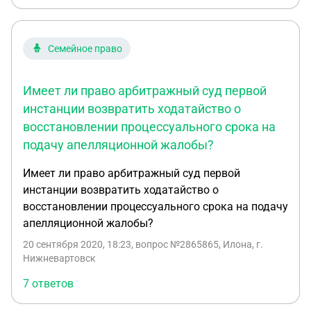
передан в аренду из земель запаса
муниципального фонда, предназначенных для
строительства; строительство объектов
Семейное право
осуществлено на основании разрешений на
строительство от 28 сентября 2007 г. и от 17 июня
2008 г., объекты введены в эксплуатацию также
Имеет ли право арбитражный суд первой
на основании соответствующих разрешений от 1
инстанции возвратить ходатайство о
октября 2007 г. и 25 сентября 2008
восстановлении процессуального срока на
г.Доказательств осуществления строительства с
подачу апелляционной жалобы?
существенным нарушением градостроительных и
строительных норм и правил не представлено.
Имеет ли право арбитражный суд первой
Постановлением Арбитражного суда
инстанции возвратить ходатайство о
Московского округа от16 ноября 2015 г.
восстановлении процессуального срока на подачу
указанные судебные акты отменены, дело
апелляционной жалобы?
направлено на новое рассмотрение в
20 сентября 2020, 18:23
, вопрос №2865865, Илона, г.
Арбитражный суд Московской области. Суд
Нижневартовск
округа, отменяя решение и постановление,
7 ответов
признал недоказанным факт добровольного
отказа от прав на земельный участок, указав, что