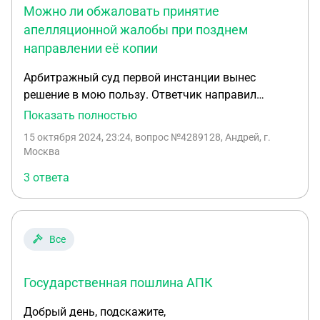
Можно ли обжаловать принятие
апелляционной жалобы при позднем
направлении её копии
Арбитражный суд первой инстанции вынес
решение в мою пользу. Ответчик направил
апелляционную жалобу в апелляционный суд.
Показать полностью
Своим определением апелляционный суд,
15 октября 2024, 23:24
, вопрос №4289128, Андрей, г.
апелляционную жалобу ответчика на решение
Москва
арбитражного суда первой инстанции оставил без
3 ответа
движения и предложил подателю апелляционной
жалобы устранить обстоятельство, послужившее
основанием для оставления жалобы без
движения, и представить: документы,
Все
подтверждающие направление заказным
письмом с уведомлением о вручении либо
Государственная пошлина АПК
вручение лично под роспись копии жалобы и
приложенных к ней документов истцу и указал,
Добрый день, подскажите,
что с апелляционной жалобой представлен отчет