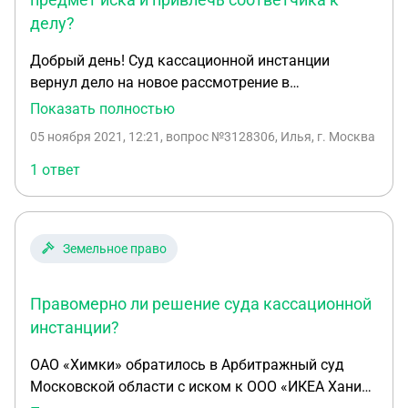
делу?
Добрый день! Суд кассационной инстанции
вернул дело на новое рассмотрение в
Арбитражный суд первой инстанции. Можно ли в
Показать полностью
Арбитражном суде изменить предмет иска и
05 ноября 2021, 12:21
, вопрос №3128306, Илья, г. Москва
привлечь соответчика к делу?
1 ответ
Земельное право
Правомерно ли решение суда кассационной
инстанции?
ОАО «Химки» обратилось в Арбитражный суд
Московской области с иском к ООО «ИКЕА Ханим