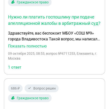
Гражданское право
Нужно ли платить госпошлину при подаче
апелляционной жалобы в арбитражный суд?
Здравствуйте, вас беспокоит МБОУ «СОШ №9»
города Владивостока Такой вопрос, мы написали
аппеляционную жалобу в арбитражный суд
Показать полностью
первой инстанции, но не знаем нудно ли нам
09 октября 2025, 08:53
, вопрос №4711253, Елизавета, г.
платить госпошлину, подскажите, пожалуйста.
Москва
Спасибо!
1 ответ
686 ₽
Вопрос решен
Гражданское право