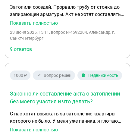
Затопили соседей. Прорвало трубу от стояка до
запирающей арматуры. Акт не хотят составлять.
Хотят заварить трубу, а с актом потом как-
Показать полностью
нибудь. Саи в шоке. Затопили 3 этажа, не знаю,
23 июня 2025, 15:11
, вопрос №4592204, Александр, г.
что делать. Давят, что не пусааю в квартиру
Санкт-Петербург
ремонтников. Принесли акт левый от мастера без
9 ответов
фиксации поломки. Там просто написано, что
течь в месте до арматуры. Что мне нужно
предпринять? 9 этажей без холодной водв
1000 ₽
Вопрос решен
Недвижимость
Законно ли составление акта о затоплении
без моего участия и что делать?
С нас хотят взыскать за затопление квартиры
которого не было. У меня уже паника, я глотаю
антидепрессанты мне плохо!!! 01.04.2025 года мы
Показать полностью