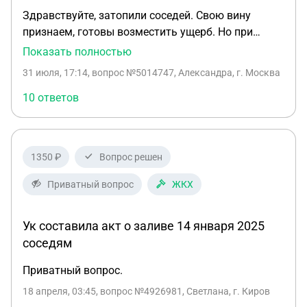
Здравствуйте, затопили соседей. Свою вину
признаем, готовы возместить ущерб. Но при
составлении акта о заливе УК как потенциально-
Показать полностью
виновная сторона не присутствовали, запросили
31 июля, 17:14
, вопрос №5014747, Александра, г. Москва
копию акта у УК, УК отказала нам в выдаче акта,
так как мы не собственники пострадавшей
10 ответов
квартиры № 921. Документ содержит
конфиденциальные личные данные и сведения об
имуществе другого человека. Но насколько я
1350 ₽
Вопрос решен
понимаю Указанный Акт о заливе фиксирует
исключительно техническое состояние жилых
Приватный вопрос
ЖКХ
помещений, характер повреждений и причины
аварии, что не относится к личным сведениям
Ук составила акт о заливе 14 января 2025
граждан. Более того, сокрытие данного
соседям
документа нарушает принцип добросовестности
(ст. 1 ГК РФ), лишает нас права на досудебное
Приватный вопрос.
урегулирование спора. Что делать в такой
18 апреля, 03:45
, вопрос №4926981, Светлана, г. Киров
ситуации?