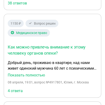
38 ответов
1150 ₽
Вопрос решен
Медицинское право
Как можно привлечь внимание к этому
человеку органов опеки?
Добрый день, проживаю в квартире, над нами
живет одинокий мужчина 60 лет с психическими
отклонениями. Его по обострению один-два раза
Показать полностью
в год забирают на госпитализацию , в последний
08 апреля, 19:01
, вопрос №4917801, Юлия, г. Москва
раз забирали со вскрытием квартиры, с мчс и
милицией, так как он разбил водопроводный
4 ответа
стояк с холодной водой и заливал соседей. Нам
причинен существенный ущерб, есть акт о заливе