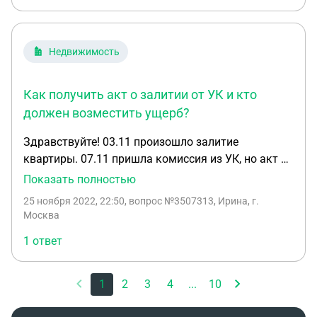
соседом, если он не устраняет проблему?
Недвижимость
Как получить акт о залитии от УК и кто
должен возместить ущерб?
Здравствуйте! 03.11 произошло залитие
квартиры. 07.11 пришла комиссия из УК, но акт о
залитие мне (как владельцу пострадавшей
Показать полностью
квартиры) на руки не выдан до сего дня.
25 ноября 2022, 22:50
, вопрос №3507313, Ирина, г.
Виновник залития "по соседски" ничего
Москва
выплачивать не будет. Каковы сроки отведенные
1 ответ
УК на выдачу акта? Каков механизм моих
действий на их бездействие? И кто должен
возместить мне компенсацию за ухудшение моих
1
2
3
4
...
10
жилищных условий, если УК утверждает, что не
знают откуда в мою квартиру поступала вода, т.к.