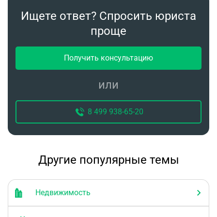
они воды на полу квартиры выше не
Ищете ответ? Спросить юриста
обнаружили...
проще
Получить консультацию
или
8 499 938-65-20
Другие популярные темы
Недвижимость