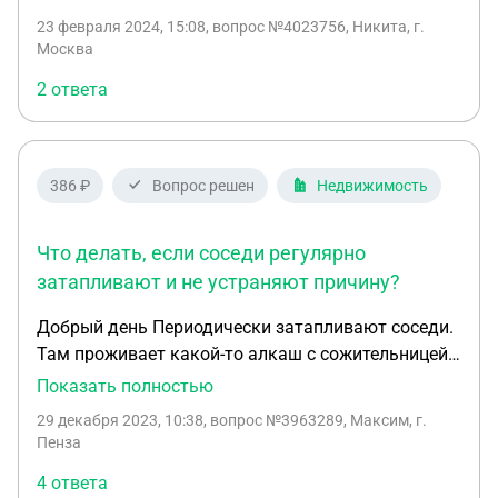
23 февраля 2024, 15:08
, вопрос №4023756, Никита, г.
Москва
2 ответа
386 ₽
Вопрос решен
Недвижимость
Что делать, если соседи регулярно
затапливают и не устраняют причину?
Добрый день Периодически затапливают соседи.
Там проживает какой-то алкаш с сожительницей.
Вызвал сантехника из управляющей компании -
Показать полностью
он сказал, что проблема в их хозяйтсве и никак не
29 декабря 2023, 10:38
, вопрос №3963289, Максим, г.
решил проблему. Сейчас должен прийти
Пенза
специалист из МУП составлять АКТ. Что можно с
4 ответа
этим сделать? Какие могут быть действия с