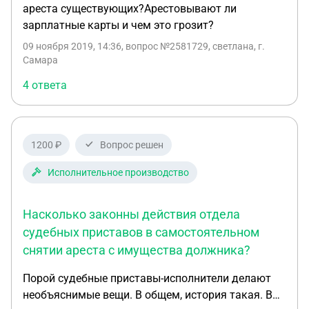
ареста существующих?Арестовывают ли
периодически присылают мне родственники,
зарплатные карты и чем это грозит?
продолжают списываться. Скажите, есть ли
какой-то способ повлиять на ситуацию, отменить
09 ноября 2019, 14:36
, вопрос №2581729, светлана, г.
арест и вернуть те деньги, которые уже
Самара
списались? Как это сделать? Спасибо заранее.
4 ответа
1200 ₽
Вопрос решен
Исполнительное производство
Насколько законны действия отдела
судебных приставов в самостоятельном
снятии ареста с имущества должника?
Порой судебные приставы-исполнители делают
необъяснимые вещи. В общем, история такая. В