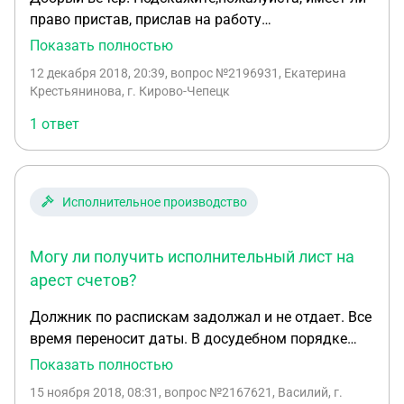
право пристав, прислав на работу
исполнительные листы разной очереди с
Показать полностью
удержанием из заработной платы 50% по
12 декабря 2018, 20:39
, вопрос №2196931, Екатерина
каждому, наложить арест на имущество
Крестьянинова, г. Кирово-Чепецк
должника,а так же на кредитные (не зарплатные)
1 ответ
карты. Спасибо.
Исполнительное производство
Могу ли получить исполнительный лист на
арест счетов?
Должник по распискам задолжал и не отдает. Все
время переносит даты. В досудебном порядке
(без оплаты госпошлины) могу получить
Показать полностью
исполнительный лист на арест счетов и
15 ноября 2018, 08:31
, вопрос №2167621, Василий, г.
невозможности совершать любые сделки с