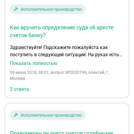
Исполнительное производство
Как вручить определение суда об аресте
счетов банку?
Здравствуйте! Подскажите пожалуйста как
поступить в следующей ситуации: На руках есть
определение суда о наложении ареста на
Показать полностью
денежные средства должника где бы они ни были
09 июня 2018, 08:01
, вопрос №2020799, Алексей, г.
и в какой бы форме ни выражались, не указано
Москва
наименование конкретного банка, но есть
2 ответа
инсайдерская информация в каком именно банке
у должника хранятся средства. При попытке
занести лично определение в этот банк там
начальница операционного подразделения (
Исполнительное производство
подать в канцелярию нет возможности поскольку
на верхние этажи пропускной режим)
Правомерен ли арест счетов судебными
посоветовавшись с юристами сказала, что про их