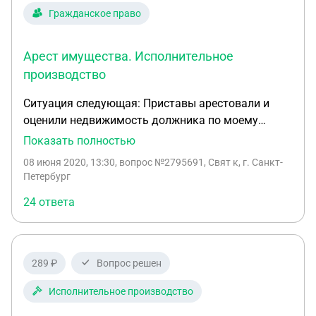
Гражданское право
Арест имущества. Исполнительное
производство
Ситуация следующая: Приставы арестовали и
оценили недвижимость должника по моему
испол. листу. В ближайшее время должны
Показать полностью
передать на реализацию. Сумма долга менее
08 июня 2020, 13:30
, вопрос №2795691, Свят к, г. Санкт-
стоимости недвижимости ( примерно 40%).
Петербург
Другого имущества у должника нет. В настоящий
24 ответа
момент вступило в силу еще одно решение по
взысканию с должника суммы( примерно 10 % от
ст-ти недвижимости). Могу ли я и как это
сделать?: Подать в суд заявление об
289 ₽
Вопрос решен
обеспечительных мерах в отношении 10 %
недвижимости должника которое уже арестовано
Исполнительное производство
и должна уйти на реализацию. либо обьеденить