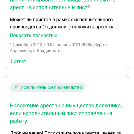
арест на исполнительный лист?
Может ли пристав в рамках исполнительного
производства ( я должник) наложить арест на
исполнительный лист (решение суда) где мне
Показать полностью
должно физ.лицо и этот лист я не подавал в
14 декабря 2018, 09:04
, вопрос №2198486, Сергей
производство. Как отменить арест и на что
Андреевич, г. Владивосток
ссылаться?
1 ответ
Исполнительное производство
Наложение ареста на имущество должника,
если исполнительный лист отправлен на
работу
Добрый вечер! Подскажите,пожалуйста, имеет ли