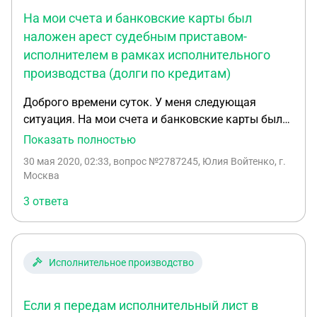
второе испол. производство с первым по
На мои счета и банковские карты был
которому идут в.у. действия? С учетом, что
наложен арест судебным приставом-
производства у разных по территориальности
исполнителем в рамках исполнительного
судприставов. Либо какой нибудь еще вариант
производства (долги по кредитам)
т.к. более данной недвижимости с должника
получить в дальнейшем маловероятно.
Доброго времени суток. У меня следующая
ситуация. На мои счета и банковские карты был
наложен арест судебным приставом-
Показать полностью
исполнителем в рамках исполнительного
30 мая 2020, 02:33
, вопрос №2787245, Юлия Войтенко, г.
производства (долги по кредитам). Поскольку
Москва
никто об этом меня не предупредил, то узнала я
3 ответа
это в тот момент, когда с моей карты списались
все, хоть и незначительные, средства, которые на
ней были. Это произошло приблизительно пол
года назад. С тех пор всё, что приходит мне на
Исполнительное производство
карту, сразу же списывается в счёт
исполнительного производства (кроме детских
Если я передам исполнительный лист в
пособий). Но дело в том, что моя нынешняя