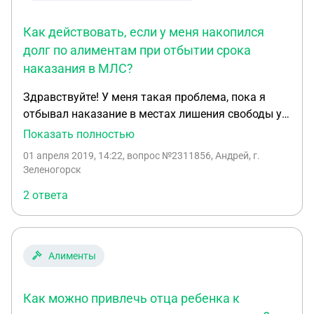
Как действовать, если у меня накопился
долг по алиментам при отбытии срока
наказания в МЛС?
Здравствуйте! У меня такая проблема, пока я
отбывал наказание в местах лишения свободы у
меня накопилось 500 т.р. долга за алименты и
Показать полностью
теперь удерживают по 70% от всех доходов!
01 апреля 2019, 14:22
, вопрос №2311856, Андрей, г.
оклад на работе 11000 примерно, плачу за
Зеленогорск
съемную квартиру по 8000 по договору.. люди,
2 ответа
как мне жить? на что кушать? можно ли решить
эту трудность? и в колонии мне о долге ни чего не
сообщалось и работы там не было ни какой, это
как вообще так? до суицида довести чтоль хотят?
Алименты
Как можно привлечь отца ребенка к