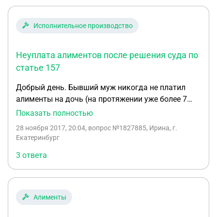
Исполнительное производство
Неуплата алиментов после решения суда по
статье 157
Добрый день. Бывший муж никогда не платил
алименты на дочь (на протяжении уже более 7
лет), долг более 350 т.р., был осуждён по 157 ст.
Показать полностью
Даже после решения суда дс так и не переводит.
28 ноября 2017, 20:04
, вопрос №1827885, Ирина, г.
Прошло уже более полугода. Примерно в это же
Екатеринбург
время был лишён родительских прав, решение не
3 ответа
обжаловал. Нашим законодательством не
предусмотрено больше никаких рычагов
воздействия на должников? Суд. приставы
говорят, что сделали всё, что могли. Неужели ни
Алименты
административная, ни уголовная ответственность
не обзывают должника к исполнению законных