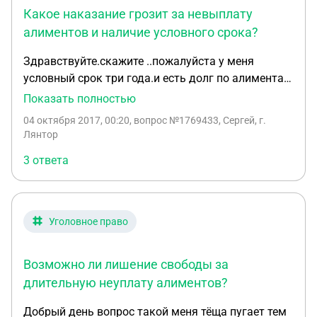
Какое наказание грозит за невыплату
требований и на решение суда можно просто
"забить" (говоря русским языком)? Или же то, что
алиментов и наличие условного срока?
человек был лишён прав (на что был ряд весомых
Здравствуйте.скажите ..пожалуйста у меня
причин) освобождает его от любых обязанностях
условный срок три года.и есть долг по алиментам
по отношению к ребёнку? Заранее спасибо за
в сумме 500 тыс.и вчера ГАИ остановили..пробили
Показать полностью
ответ!
по базе..-алиментчик.ограничение на пользование
04 октября 2017, 00:20
, вопрос №1769433, Сергей, г.
прав но они у меня утеряны.ехал без прав..не на
Лянтор
своей машине..выписали протоколы.и явку в суд
3 ответа
через три дня. (Так получилось что меня
отпустили)хотя должны были забрать ..и машину
на штрафстоянку.скажите .что мне грозит..
Уголовное право
Возможно ли лишение свободы за
длительную неуплату алиментов?
Добрый день вопрос такой меня тёща пугает тем