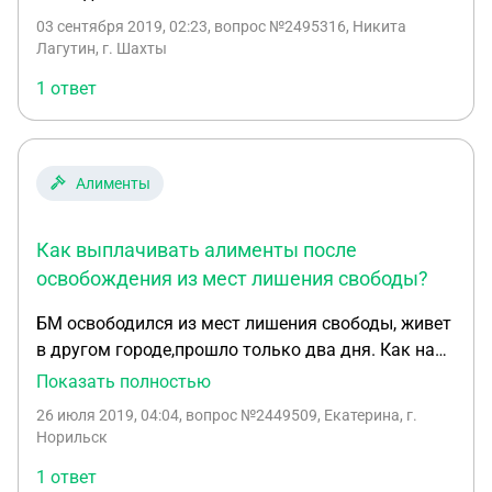
03 сентября 2019, 02:23
, вопрос №2495316, Никита
Лагутин, г. Шахты
1 ответ
Алименты
Как выплачивать алименты после
освобождения из мест лишения свободы?
БМ освободился из мест лишения свободы, живет
в другом городе,прошло только два дня. Как нам
теперь получать алименты? Так скажем,у него
Показать полностью
отсчёт начинается со дня освобождения? какой
26 июля 2019, 04:04
, вопрос №2449509, Екатерина, г.
минимум суммы установлен для выплаты
Норильск
алиментов , разъясните пожалуйста по этому
1 ответ
вопросу. спасибо