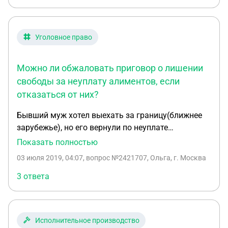
Уголовное право
Можно ли обжаловать приговор о лишении
свободы за неуплату алиментов, если
отказаться от них?
Бывший муж хотел выехать за границу(ближнее
зарубежье), но его вернули по неуплате
алиментов, обратился к исполнителю которая
Показать полностью
оповестила его о том что он в розыске и суд уже
03 июля 2019, 04:07
, вопрос №2421707, Ольга, г. Москва
вынес решение посадить его на один год. Можно
ли оспорить решение суда или если написать
3 ответа
отказ от алиментов, возможно ли обойти Орест?
Спасибо за ответ.
Исполнительное производство