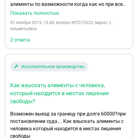
алименты по вазможности когда как но при всем
этом я считаюсь злосным не платильчиком был
Показать полностью
суд дали мне 40 часов испровительные работы,
01 ноября 2019, 15:40
, вопрос №2572622, марат, г.
грозит ли мне реальный срок? Заранее спасибо.
Альметьевск
2 ответа
Исполнительное производство
Как взыскать алименты с человека,
который находится в местах лишения
свободы?
Возможен выезд за границу при долге 60000?при
постановлении суда , . Как взыскать алименты с
человека который находится в местах лишения
свободы