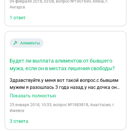
09 февраля 2018, 03:08
, вопрос №1901690, елена, г.
Ангарск
1 ответ
Алименты
Будет ли выплата алиментов от бывшего
мужа, если он в местах лишения свободы?
Здравствуйте.у меня вот такой вопрос.с бывшем
мужем я разошлась 3 года назад.у нас дочка он
нам не помогал все эти года.я сейчас хочу подать
Показать полностью
на алименты.Он ни где не работает.сейчас он в
25 января 2018, 10:33
, вопрос №1883818, Анастасия, г.
местах лишения свободы.как поступить лучше и
Ижевск
будет ли он выплачивать.
3 ответа