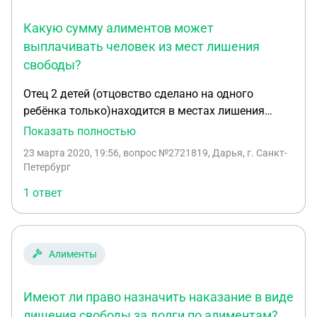
Какую сумму алиментов может
выплачивать человек из мест лишения
свободы?
Отец 2 детей (отцовство сделано на одного
ребёнка только)находится в местах лишения
свободы на принудительных работах где
Показать полностью
работает и получает зарплату. Он согласен
23 марта 2020, 19:56
, вопрос №2721819, Дарья, г. Санкт-
выплачивать алименты на детей по
Петербург
договоренности. Подскажите пожалуйста какую
1 ответ
сумму приблизительно он должен будет
выплачивать .
Алименты
Имеют ли право назначить наказание в виде
лишения свободы за долги по алиментам?