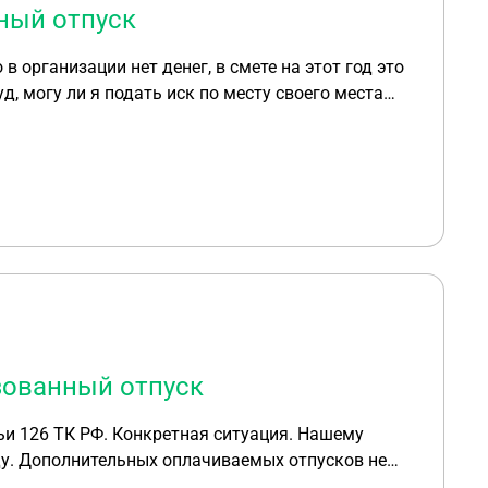
ный отпуск
 организации нет денег, в смете на этот год это
д, могу ли я подать иск по месту своего места
Москве. так же хотелось бы знать какие
овая книжка с записями о приёме и увольнении,
2_н за те же года
зованный отпуск
ду. Дополнительных оплачиваемых отпусков не
 Вчера подал заявление на компенсацию директор