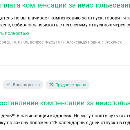
плата компенсации за неиспользован
атель не выплачивает компенсацию за отпуск, говорит что в
жено, собираюсь взыскать с него сумму отпускных через су
тва, во Владимирской области, работодатель находится в 
ть полностью
ты мне нужны чтобы доказать свою правоту, имеется труд
бря 2019, 07:06
, вопрос №2521677, Александр Родин, г. Лакинск
 2_ндфл за 2018 и 2019 года, а так же справки по форме 18
Вопрос решен
Трудовое право
оставление компенсации за неисполь
 суть статьи 126 ТК РФ. Конкретная ситуация. Нашему
ку по закону положено 28 календарных дней отпуска в го
отрено. С 2016 года человек "накопил" целых 42 два дня.