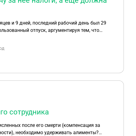
чу за неё налоги, а ещё должна
яцев и 9 дней, последний рабочий день был 29
льзованный отпуск, аргументируя тем, что
ию?»помогите пожалуйста!
од
го сотрудника
сленных после его смерти (компенсация за
ности), необходимо удерживать алименты?