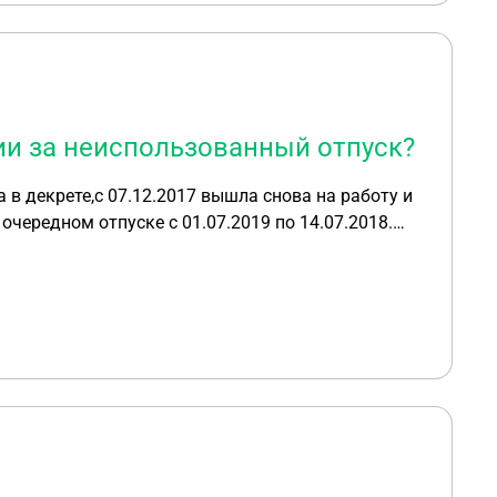
ии за неиспользованный отпуск?
 в декрете,с 07.12.2017 вышла снова на работу и
очередном отпуске с 01.07.2019 по 14.07.2018.
ные. Но у меня остались 30 дней не
терии горячей линии говорят что вопрос
не надо делать?