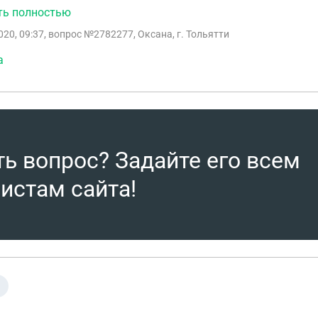
ик имел исполнительный лист на удержание алиментов в пользу
ть полностью
ые консультации дают прямо противоположные результаты
020, 09:37
, вопрос №2782277, Оксана, г. Тольятти
а
ть вопрос? Задайте его всем
истам сайта!