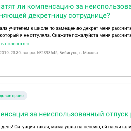
атят ли компенсацию за неиспользова
няющей декретницу сотруднице?
м в школе по замещению декрет меня рассчитали, она выходит. Получается, что мне положен
 который я не отгуляла. Скажите пожалуйста меня рассчит
ала 1,5 года. Выплатят мне ее?
ть полностью
2019, 23:30
, вопрос №2398645, Бибигуль, г. Москва
довое право
енсация за неиспользованный отпуск 
день! Ситуация такая, мама ушла на пенсию, ей насчитали