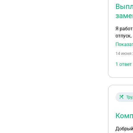
Выпл
заме
Я работала учителе
отпуск,
отработ
Показа
14 июня 
1 ответ
Тру
Комп
Добрый 