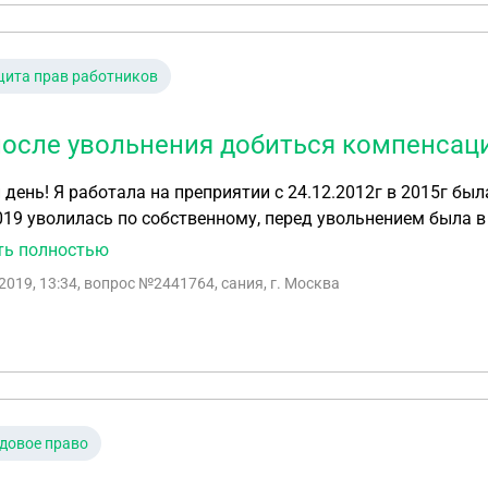
ита прав работников
после увольнения добиться компенсац
день! Я работала на преприятии с 24.12.2012г в 2015г была
019 уволилась по собственному, перед увольнением была в 
е получила,в день увольнения получила зарплату и расчет
ть полностью
ованного отпуска и их мне не оплатили,на доводы в бугал
2019, 13:34
, вопрос №2441764, сания, г. Москва
иваеться как долго это может продажаться незнаю,что м
довое право