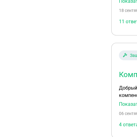
Показа
просил 
18 сентя
оно у н
ему за эти дни отпускных? Ли
11 отве
пожалуй
Защ
Комп
Добрый 
компенс
количес
Показа
06 сентя
4 ответ