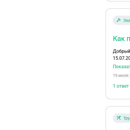
Защ
Как 
Добрый 
15.07.2
Опускны
Показа
использ
19 июля 
расматр
1 ответ
Тру