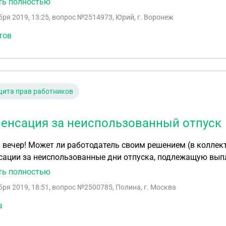
ть полностью
разобраться. Во-первых как я понял все зависит от желан
бря 2019, 13:25
, вопрос №2514973, Юрий, г. Воронеж
его положительное. Вопрос за сколько дней платить? Или 
бо такой расчет правильно производить только при увольнении. Подскажите
тов
ста. Буду очень благодарен.
ита прав работников
енсация за неиспользованный отпуск
вечер! Может ли работодатель своим решением (в коллек
ации за неиспользованные дни отпуска, подлежащую выпл
тво дней неиспользованнного отпуска, за который будет 
ть полностью
бря 2019, 18:51
, вопрос №2500785, Полина, г. Москва
а