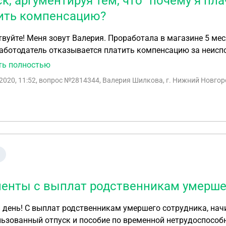
к, аргументируя тем, что "почему я пла
ить компенсацию?
вуйте! Меня зовут Валерия. Проработала в магазине 5 мес
аботодатель отказывается платить компенсацию за неиспо
 я плачу за неё налоги, а ещё должна платить компенсац
ть полностью
2020, 11:52
, вопрос №2814344, Валерия Шилкова, г. Нижний Новгор
енты с выплат родственникам умерше
день! С выплат родственникам умершего сотрудника, начи
ьзованный отпуск и пособие по временной нетрудоспособ