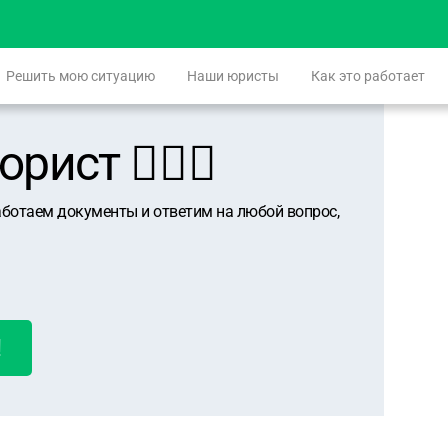
Решить мою ситуацию
Наши юристы
Как это работает
ист 👨🏻‍⚖️
аботаем документы и ответим на любой вопрос,
!