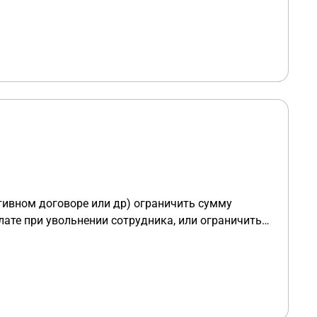
ия директора платить или не платить. Допустим
он должен отгулять положенное без начисления
тивном договоре или др) ограничить сумму
ате при увольнении сотрудника, или ограничить
предоставлена такая компенсация?