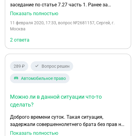
заседание по статье 7.27 часть 1. Ранее за
подобные дела не привлекался и судимостей не
Показать полностью
было. Очень переживаю за то, что могут
11 февраля 2020, 17:33
, вопрос №2681157, Сергей, г.
назначить арест на несколько суток. Вину свою
Москва
на суде, готовноть подобное более не совершать и
2 ответа
оплатить штраф - выскажу. Спорить и
отнекиваться смысла не вижу. Отпрашиваюсь с
работы в это время под обещание завершить
свой рабочий день нормально, на работе. Как
289 ₽
Вопрос решен
быть, что можно ожидать? Очень переживаю.
Участковый сказал, что арестовать не арестуют,
Автомобильное право
но штраф выпишут. Но я не знаю, переживаю
очень.
Можно ли в данной ситуации что-то
сделать?
Доброго времени суток. Такая ситуация,
задержали совершеннолетнего брата без прав на
машине бабушки, протокол на месте не
Показать полностью