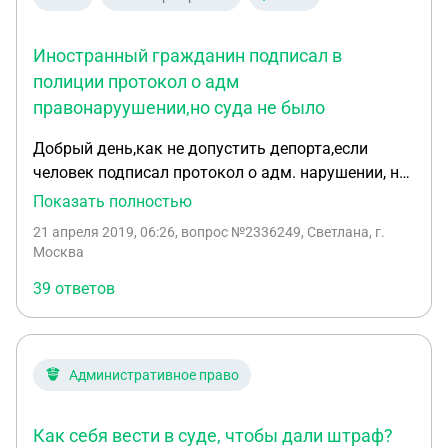
Иностранный гражданин подписал в
полиции протокол о адм
правонаруушении,но суда не было
Добрый день,как не допустить депорта,если
человек подписал протокол о адм. нарушении, но
суда не было?Умоляю,помогите,так как я жду
Показать полностью
нашего ребёнка,я на 7-м месяце беременности...
21 апреля 2019, 06:26
, вопрос №2336249, Светлана, г.
он работает по патенту(регистрация и патент
Москва
есть,патент не просрочен,оплачен), я гражданка
39 ответов
РФ. В полицию забрали его по моему звонку. Он
бил меня и я от боли вызвала полицию,его
забрали и там после того как заставил-
подписать протокол об адм
Административное право
правонарушении,отпустили,но я не хочу его
депорт,потому что скоро рожу его ребёнка! и я на
Как себя вести в суде, чтобы дали штраф?
его содержании,можно сказать...Это было 20