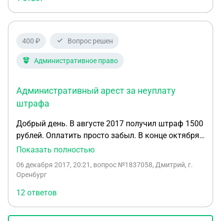
примерно через три месяца. Хотел бы узнать что
меня ждёт на суде, и стоит ли мне получать права
до суда?
400 ₽
Вопрос решен
Административное право
Административный арест за неуплату
штрафа
Добрый день. В августе 2017 получил штраф 1500
рублей. Оплатить просто забыл. В конце октября
попал в ДТП. Соответственно составили
Показать полностью
документ. Сегодня позвонили из суда и сообщили
06 декабря 2017, 20:21
, вопрос №1837058, Дмитрий, г.
о заседании в пятницу, 8.12.17. Какие действия
Оренбург
совершить, чтоб избежать административного
12 ответов
ареста?