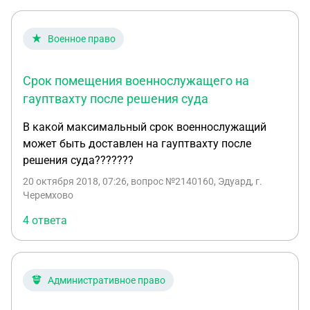
однако оно было отклонено судьей,
мотивировавшим свой отказ тем, что
Военное право
постановление об административном аресте
исполняется немедленно после вынесения. Сычев
Срок помещения военнослужащего на
был водворен в специальный приемник для лиц,
арестованных в административном порядке. 25
гауптвахту после решения суда
мая у Сычева начался острый приступ
В какой максимальный срок военнослужащий
хронического заболевания, и он был освобожден
может быть доставлен на гауптвахту после
от отбывания административного ареста по
решения суда???????
решению начальника РОВД. Дайте юридический
анализ дела. Какой порядок исполнения
20 октября 2018, 07:26
, вопрос №2140160, Эдуард, г.
Черемхово
наказания в виде административного ареста
установлен действующем законодательством?
4 ответа
Административное право