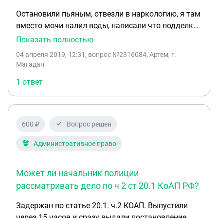
апреля 2019,Московская область,Икша. Помогите
Остановили пьяным, отвезли в наркологию, я там
ради Бога!...
вместо мочи налил воды, написали что подделка
квалификации, из за этого будет суд, либо штраф
Показать полностью
от 4-5 тыщ либо арест на 15 суток, как себя вести
04 апреля 2019, 12:31
, вопрос №2316084, Артем, г.
в суде чтобы дали штраф и что говарить?
Магадан
1 ответ
600 ₽
Вопрос решен
Административное право
Может ли начальник полиции
рассматривать дело по ч 2 ст 20.1 КоАП РФ?
Задержан по статье 20.1. ч.2 КОАП. Выпустили
через 15 часов и сразу выдали постановление,