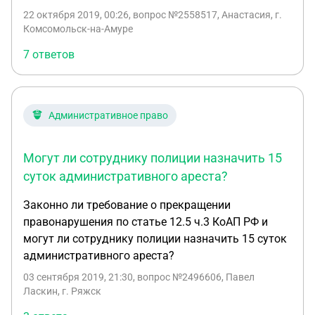
составили, машину эвакуировали без описи и
22 октября 2019, 00:26
, вопрос №2558517, Анастасия, г.
протокола, копию на руки не выдали. Задержали
Комсомольск-на-Амуре
до выяснения личности. Можно ли в данной
7 ответов
ситуации что-то сделать?
Административное право
Могут ли сотруднику полиции назначить 15
суток административного ареста?
Законно ли требование о прекращении
правонарушения по статье 12.5 ч.3 КоАП РФ и
могут ли сотруднику полиции назначить 15 суток
административного ареста?
03 сентября 2019, 21:30
, вопрос №2496606, Павел
Ласкин, г. Ряжск