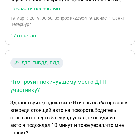
которое вынес начальник отдела полиции без
Показать полностью
моего присутствия. Имеет ли право начальник
19 марта 2019, 00:50
, вопрос №2295419, Денис, г. Санкт-
отдела рассматривать это дело или это
Петербург
превышение должностных полномочий ?
17 ответов
ДТП, ГИБДД, ПДД
Что грозит покинувшему место ДТП
участнику?
Здравствуйте,подскажите.Я очень слаба врезался
впереди стоящий авто на повороте.Водитель
этого авто через 5 секунд уехал,не выйдя из
авто.я подождал 10 минут и тоже уехал.что мне
грозит?