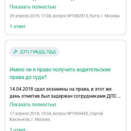
обратиться в полицию, чтобы его забрали. У него
Показать полностью
есть еще не оплаченные штрафы по ГИБДД,
29 апреля 2018, 17:08
, вопрос №1982815, Катя, г. Москва
посидит за штрафы за одно и отрезвеет там?
Можно ли так?
1 ответ
ДТП, ГИБДД, ПДД
Имею ли я право получить водительские
права до суда?
14.04.2018 сдал экзамены на права, в этот же
день отметив был задержан сотрудниками ДПС в
состоянии алкогольного опьянения. До этого в
Показать полностью
середине лета прошлого года уже задерживался
17 апреля 2018, 10:04
, вопрос №1969455, Сергей
за аналогичное нарушения. На данный момент
Баклыков, г. Москва
права ещё не получил. Суд будет сказали
1 ответ