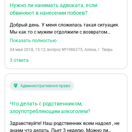
Нужно ли нанимать адвоката, если
обвиняют в нанесении побоев?
Добрый день. У меня сложилась такая ситуация.
Мы как то с мужем отдолжили с возвратом
гражданке одной аппарат. Через год мы ей
Показать полностью
позвонили и попросили вернуть на что она нам
04 мая 2018, 15:12
, вопрос №1986275, Алена, г. Тверь
ответила приезжайте в понедельник и забирайте.
В понедельник позвонили ей договорились на
3 ответа
среду. В среду звоним ей днем она говорит в 6
приезжайте мы приехали она говорит я не отдам
вам ничего накинулась на меня выдрала волосы
Административное право
за что от меня получила в ответ. По итогу она на
след.день написала заявление на меня сняла
побои. Я встречное написала и сняла побои.
Что делать с родственником,
Теперь онс грозит что она наняла адвоката и я
злоупотребляющим алкоголем?
буду выплачивать 140 тыс. Нужно ли мне
Здравствуйте! Наш родственник всем надоел , не
нанимать адвоката и что мне за это будет?
знаем что делать. Пьет 3 неделю. Можно ли