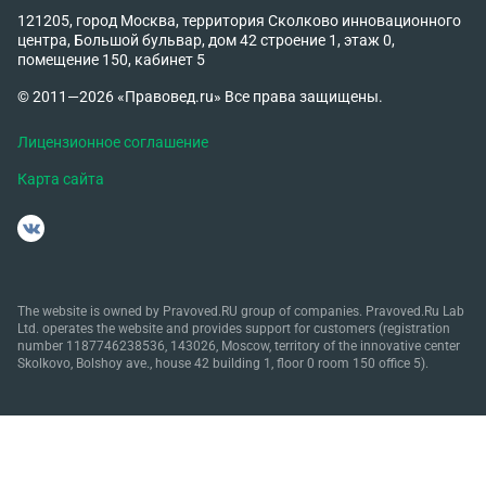
121205, город Москва, территория Сколково инновационного
центра, Большой бульвар, дом 42 строение 1, этаж 0,
помещение 150, кабинет 5
© 2011—2026 «Правовед.ru» Все права защищены.
Лицензионное соглашение
Карта сайта
The website is owned by Pravoved.RU group of companies. Pravoved.Ru Lab
Ltd. operates the website and provides support for customers (registration
number 1187746238536, 143026, Moscow, territory of the innovative center
Skolkovo, Bolshoy ave., house 42 building 1, floor 0 room 150 office 5).