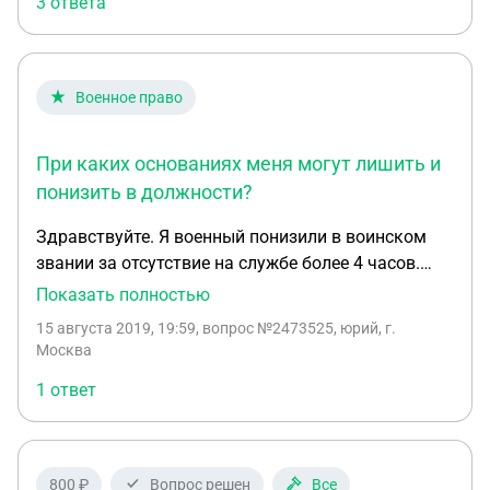
3 ответа
Военное право
При каких основаниях меня могут лишить и
понизить в должности?
Здравствуйте. Я военный понизили в воинском
звании за отсутствие на службе более 4 часов.
Насколько мне известно лишить и понизить
Показать полностью
могут лишь только по решению суда за тяжкие и
15 августа 2019, 19:59
, вопрос №2473525, юрий, г.
особо тяжкие преступления. Прошу помощи и
Москва
разъяснения! Понижен в звании был приказом
1 ответ
командира части!
800 ₽
Вопрос решен
Все