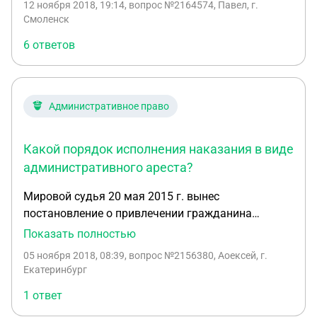
12 ноября 2018, 19:14
, вопрос №2164574, Павел, г.
Смоленск
6 ответов
Административное право
Какой порядок исполнения наказания в виде
административного ареста?
Мировой судья 20 мая 2015 г. вынес
постановление о привлечении гражданина
Сычева к административной ответственности по
Показать полностью
ст. 20.21 КоАП РФ в виде административного
05 ноября 2018, 08:39
, вопрос №2156380, Аоексей, г.
ареста сроком на 10 суток. Сычев заявил
Екатеринбург
ходатайство об отсрочке исполнения
1 ответ
постановления ввиду необходимости
прохождения обязательного курса лечения,