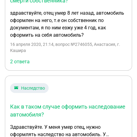
а сразу же на покупателя, то как быть с 10
смерти собственника?
дневным сроком после получения свидетельства
здравствуйте, отец умер 8 лет назад, автомобиль
о наследстве? Будет штраф? Если, например,
оформлен на него, т.е он собственник по
продажа затянется на пару месяцев? Что делать с
документам, я по ним езжу уже 4 год, как
номерами которые стоят на машине? Их надо
оформить на себя автомобиль?
сдать? Как мне оформить правильно куплю-
продажу если в ПТС я не написан. Подскажите
16 апреля 2020, 21:14
, вопрос №2746055, Анастасия, г.
Кашира
пожалуйста.
2 ответа
Наследство
Как в таком случае оформить наследование
автомобиля?
Здравствуйте. У меня умер отец, нужно
оформлять наследство на автомобиль. У