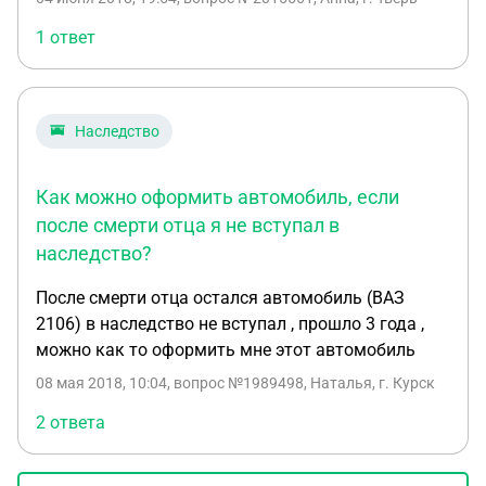
оценку авто и представил результаты нотариусу.
Третий наследник не согласен с оценкой и хочет
1 ответ
сделать свою. Можно ли представить нотариусу
несколько оценок и если можно, то по какому
принципу действует нотариус, выбирая оценку?
Наследство
Может ли третий наследник принудительно
изъять автомобиль, чтобы сделать свою оценку,
например, с помощью полиции? Автомобиль
Как можно оформить автомобиль, если
находится у двух других наследников. И еще
после смерти отца я не вступал в
вопрос: если один из наследников полностью
наследство?
отказывается от своей доли в пользу другого. т.е.
у первого появляется 2/3 доли на наследуемое
После смерти отца остался автомобиль (ВАЗ
имущество, дает ли это первому наследнику
2106) в наследство не вступал , прошло 3 года ,
какое-то преимущество перед третьим
можно как то оформить мне этот автомобиль
наследником в плане оценки. Нам, к сожалению,
08 мая 2018, 10:04
, вопрос №1989498, Наталья, г. Курск
не очень повезло с нотариусом, на вопросы не
2 ответа
отвечает. Заранее спасибо