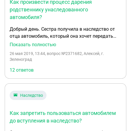
Как произвести процесс дарения
родственнику унаследованного
автомобиля?
Добрый день. Сестра получила в наследство от
отца автомобиль, который она хочет передать
мне (брату) по дарственной. Автомобиль она на
Показать полностью
учет в ГИБДД не ставила, право собственности
26 мая 2019, 13:44
, вопрос №2371682, Алексей, г.
получила менее 10 дней назад. ОСАГО так же
Зеленоград
оформлена ещё на отца. Какими должны быть
12 ответов
наши действия в данной ситуации? Нужно ли
сестре ставить машину на учёт для того, чтобы
передать мне, что бы потом я снова ставил авто
на учёт уже как собственник? Нужно ли ей
Наследство
переоформлять ОСАГО на себя, опять-таки, что бы
потом я переоформлял на себя? Нужны ли эти
Как запретить пользоваться автомобилем
дублированные действия? И как мне в этой
ситуации оформить страховку на себя? Спасибо!
до вступления в наследство?