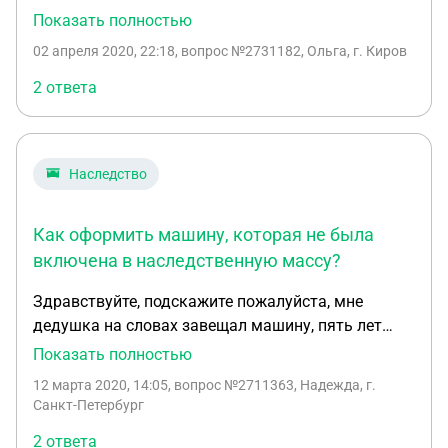
покойного есть родная сестра и отец. Эти двое
Показать полностью
тоже являются наследниками моего отца?
02 апреля 2020, 22:18
, вопрос №2731182, Ольга, г. Киров
Машину планирую продавать, придется деньги на
троих делить?
2 ответа
Наследство
Как оформить машину, которая не была
включена в наследственную массу?
Здравствуйте, подскажите пожалуйста, мне
дедушка на словах завещал машину, пять лет
назад он умер, два его сына (мой папа с братом)
Показать полностью
вступили в наследство, но машину не указывали,
12 марта 2020, 14:05
, вопрос №2711363, Надежда, г.
так как она "моя", я на тот момент не догадалась
Санкт-Петербург
заняться оформлением(прав у меня нет) машина
2 ответа
стоит и стоит. И только сейчас узнала, что все