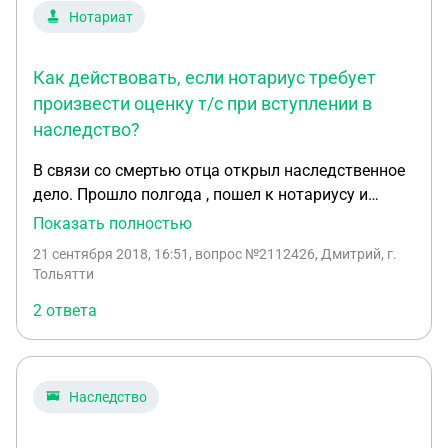
Нотариат
Как действовать, если нотариус требует
произвести оценку т/с при вступлении в
наследство?
В связи со смертью отца открыл наследственное
дело. Прошло полгода , пошел к нотариусу и
выяснил , что на отца был оформлен автомобиль.
Показать полностью
Отец проживал с сожительницей у которой есть
21 сентября 2018, 16:51
, вопрос №2112426, Дмитрий, г.
сын. Ее сын сразу сказал, что машину не отдам
Тольятти
(вроде того мы платили кредит). Нотариус
2 ответа
требует произвести оценку автомобиля, доступа к
которому у меня нет, т.к. связаться теперь я с ним
не могу(на звонки не отвечают), дома не застал и
соответственно автомобиль не видел (есть ли он
Наследство
еще). По совету нотариуса обратился в ГИБДД
чтоб прояснить вопрос как быть в данной