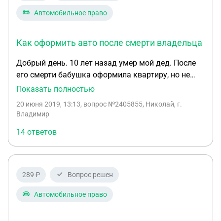
Автомобильное право
Как оформить авто после смерти владельца
Добрый день. 10 лет назад умер мой дед. После
его смерти бабушка оформила квартиру, но не
стала оформлять авто (в ПТС нет отметки о
Показать полностью
снятии с учета, квитанции на транспортный налог
20 июня 2019, 13:13
, вопрос №2405855, Николай, г.
НЕ приходят). Как теперь оформить машину на
Владимир
нее? Какие теперь должны быть ее действия?
14 ответов
289 ₽
Вопрос решен
Автомобильное право