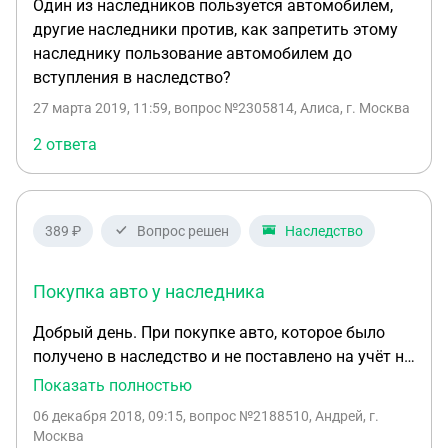
Один из наследников пользуется автомобилем,
другие наследники против, как запретить этому
наследнику пользование автомобилем до
вступления в наследство?
27 марта 2019, 11:59
, вопрос №2305814, Алиса, г. Москва
2 ответа
389 ₽
Вопрос решен
Наследство
Покупка авто у наследника
Добрый день. При покупке авто, которое было
получено в наследство и не поставлено на учёт на
наследника, с какими рисками я могу
Показать полностью
столкнуться как покупатель? И есть ли
06 декабря 2018, 09:15
, вопрос №2188510, Андрей, г.
возможность от них обезопаситься? Например
Москва