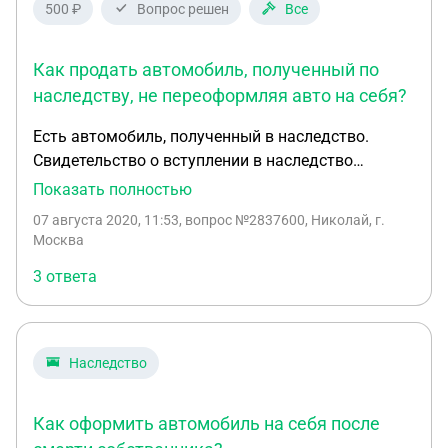
500 ₽
Вопрос решен
Все
Как продать автомобиль, полученный по
наследству, не переоформляя авто на себя?
Есть автомобиль, полученный в наследство.
Свидетельство о вступлении в наследство
получено. Хочу его продать. И для этого
Показать полностью
разобраться в процедуре, как все правильно
07 августа 2020, 11:53
, вопрос №2837600, Николай, г.
оформить. Говорят, в течение 10 дней с момента
Москва
получения свидетельства о наследстве я должен
3 ответа
перерегистрировать его на себя. Иначе будет
штраф. Но я не хочу его оформлять на себя, т.к.
хочу продать. Гугл говорит, что регламентом
ГИБДД допускается не регистрировать ТС на
Наследство
нового владельца-наследника, если последний
желает сразу продать. Насколько это верно? Если
Как оформить автомобиль на себя после
действительно можно не регистрировать на себя,