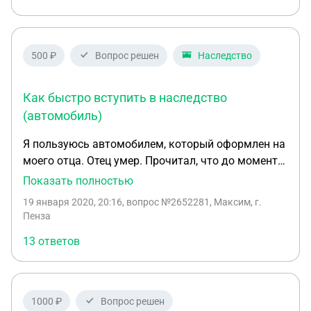
сроки просрочены. Что делать в такой ситуации?
500 ₽
Вопрос решен
Наследство
Как быстро вступить в наследство
(автомобиль)
Я пользуюсь автомобилем, который оформлен на
моего отца. Отец умер. Прочитал, что до момента
вступления в наследство теперь я не имею права
Показать полностью
пользоваться автомобилем. Этот процесс как я
19 января 2020, 20:16
, вопрос №2652281, Максим, г.
понял займёт полгода. Из наследников первой
Пенза
очереди: я, моя сестра, супруга отца (моя мать),
13 ответов
мать отца Автомобиль - не единственное
имущество покойного. Задача: как можно скорее
получить возможность легального
использования автомобиля. Полгода - слишком
1000 ₽
Вопрос решен
длительный срок.