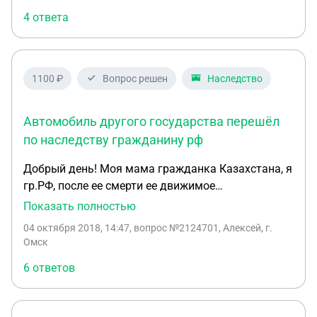
притензии со стороны наследников, которых не
4 ответа
учли? Я со своей стороны могу как-то проверить
сколько было наследников? Наличие долгов у
покойного, из-за которых кредиторы будут
претендовать на автомобиль? Есть ли ещё какие-
1100 ₽
Вопрос решен
Наследство
то риски?
Автомобиль другого государства перешёл
по наследству гражданину рф
Добрый день! Моя мама гражданка Казахстана, я
гр.РФ, после ее смерти ее движимое
имущество(автомобиль) перешло ко мне 100% по
Показать полностью
наследству, могу ли я оформить автомобиль на
04 октября 2018, 14:47
, вопрос №2124701, Алексей, г.
территории РФ без растоможки транспортног
Омск
средства?
6 ответов