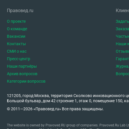
Правовед.ru
Клие
О проекте
Задать
О команде
Заказа
Вакансии
Часты
Контакты
Наши 
СМИ о нас
Отзыв
Пресс-центр
Гаран
Наши партнёры
Журна
Архив вопросов
Вопро
Категории вопросов
121205, город Москва, территория Сколково инновационного ц
Большой бульвар, дом 42 строение 1, этаж 0, помещение 150, ка
© 2011—2026 «Правовед.ru» Все права защищены.
The website is owned by Pravoved.RU group of companies. Pravoved.Ru Lab Ltd