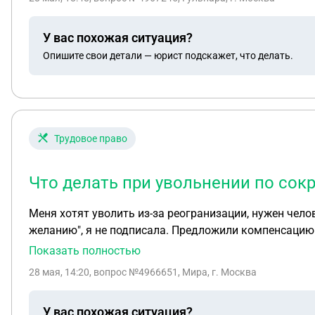
У вас похожая ситуация?
Опишите свои детали — юрист подскажет, что делать.
Трудовое право
Что делать при увольнении по сок
Меня хотят уволить из-за реогранизации, нужен чело
желанию", я не подписала. Предложили компенсацию в
Сказали - давай наш HR будет тебе работу искать, ию
Показать полностью
моей ниши нет. Они уговорили попробовать и присла
28 мая, 14:20
, вопрос №4966651, Мира, г. Москва
когда я HR сказала, что хочу компенсацию в 3 оклада,
на отработку июня и 2 оклада. Руководство сказало -
У вас похожая ситуация?
нужно отправить им резюме + я намерена ВСЕ фиксир