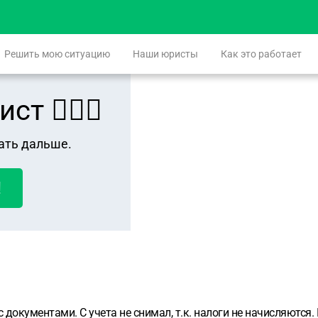
Решить мою ситуацию
Наши юристы
Как это работает
 👨🏻‍⚖️
ать дальше.
!
окументами. С учета не снимал, т.к. налоги не начисляются. П