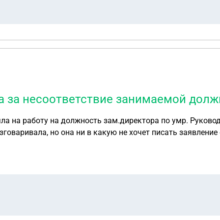
юсь, что могут начать ставить препоны и тянуть время, что
м письмо, чтобы себя подстраховать?
ра за несоответствие занимаемой долж
мр. Руководство говорит, что она не соответствует
говаривала, но она ни в какую не хочет писать заявление 
х разбирательств?