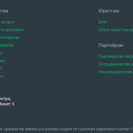
нтам
Юристам
 вопрос
Блог
ть документ
Стать юристом п
е вопросы
Партнёрам
юристы
ы
Партнёрская пр
тии
Сотрудничество 
л
Рекламодателям
сы
ентра,
бинет 5
. operates the website and provides support for customers (registration number 11