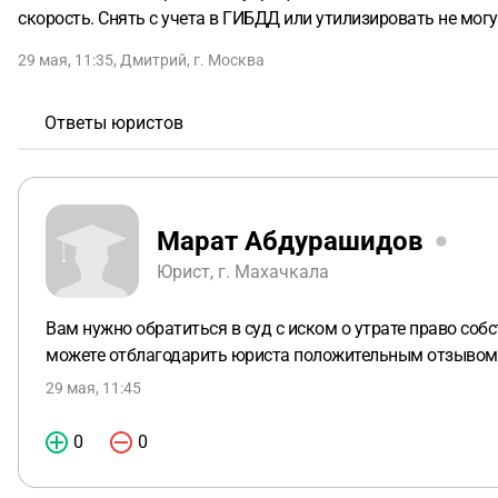
скорость. Снять с учета в ГИБДД или утилизировать не могу,
29 мая, 11:35
,
Дмитрий
,
г. Москва
Ответы юристов
Марат Абдурашидов
Юрист, г. Махачкала
Вам нужно обратиться в суд с иском о утрате право собс
можете отблагодарить юриста положительным отзывом
29 мая, 11:45
0
0