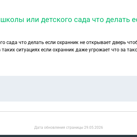
 школы или детского сада что делать 
о сада что делать если охранник не открывает дверь чтоб
в таких ситуациях если охранник даже угрожает что за так
Дата обновления страницы
29.05.2026