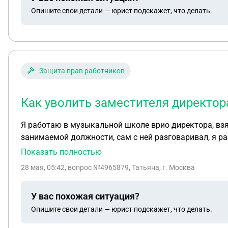
Опишите свои детали — юрист подскажет, что делать.
оклада. Их - найти мне вакансию и не платить их. Бо
естественно. Что делать и как правильно написать и
Защита прав работников
Как уволить заместителя директо
Я работаю в музыкальной школе врио директора, взяла на работу на должность зам.директора по у
занимаемой должности, сам с ней разговаривал, я раз
Что делать в данной ситуации, чтобы было без всяки
Показать полностью
28 мая, 05:42
, вопрос №4965879, Татьяна, г. Москва
У вас похожая ситуация?
Опишите свои детали — юрист подскажет, что делать.