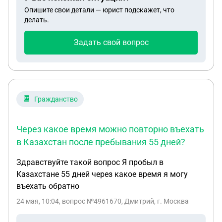
перевода, и сказала, что все переводы должны
Опишите свои детали — юрист подскажет, что
быть с согласия работника. Директор не обратил
делать.
на это внимание и уволил меня по ч.6 ст.81 ТК РФ
27.05.2026. Я с увольнением не согласна и хочу
Задать свой вопрос
обратиться в суд с иском о восстановлении на
работе и взыскании заработной платы за период,
в течении которого вынужденно не работала, а
также взыскании морального вреда. Помогите
пожалуйста составить иск и определить сумму
Гражданство
выплаты, за период, когда не работала.
Через какое время можно повторно въехать
в Казахстан после пребывания 55 дней?
Здравствуйте такой вопрос Я пробыл в
Казахстане 55 дней через какое время я могу
въехать обратно
24 мая, 10:04
, вопрос №4961670, Дмитрий, г. Москва