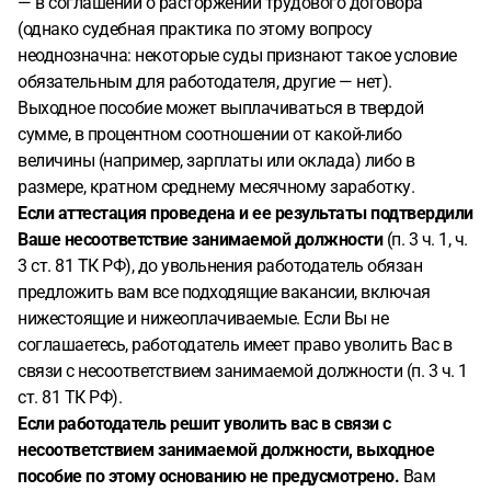
— в соглашении о расторжении трудового договора
(однако судебная практика по этому вопросу
неоднозначна: некоторые суды признают такое условие
обязательным для работодателя, другие — нет).
Выходное пособие может выплачиваться в твердой
сумме, в процентном соотношении от какой-либо
величины (например, зарплаты или оклада) либо в
размере, кратном среднему месячному заработку.
Если аттестация проведена и ее результаты подтвердили
Ваше несоответствие занимаемой должности
(п. 3 ч. 1, ч.
3 ст. 81 ТК РФ), до увольнения работодатель обязан
предложить вам все подходящие вакансии, включая
нижестоящие и нижеоплачиваемые. Если Вы не
соглашаетесь, работодатель имеет право уволить Вас в
связи с несоответствием занимаемой должности (п. 3 ч. 1
ст. 81 ТК РФ).
Если работодатель решит уволить вас в связи с
несоответствием занимаемой должности, выходное
пособие по этому основанию не предусмотрено.
Вам