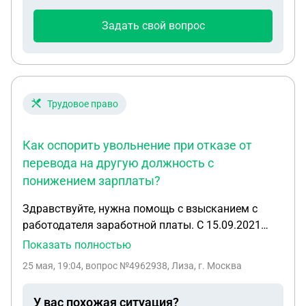
Задать свой вопрос
Трудовое право
Как оспорить увольнение при отказе от
перевода на другую должность с
понижением зарплаты?
Здравствуйте, нужна помощь с взысканием с
работодателя заработной платы. С 15.09.2021
года я работала кассиром. 25.05.2026 года
Показать полностью
директор издал приказ о переводе меня на
25 мая, 19:04
, вопрос №4962938, Лиза, г. Москва
должность продавца с понижением зарплаты с
32000 до 27000 рублей ! я отказалась от
У вас похожая ситуация?