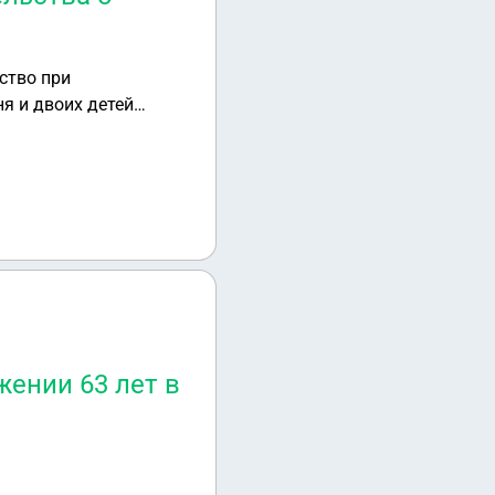
ство при
я и двоих детей
е. 3 объекта
кт в 3 размере.
жении 63 лет в