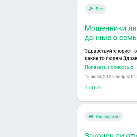
Все
Мошенники ли 
данные о семь
Здравствуйте юрист ка
какие то людям Здравствуйте юрист как только я скинул украинцам гео(я его потом удалил) мне сразу
же написали какие то
Показать полностью
декларацию то меня с
18 июля, 20:25
, вопрос №
номерной знак ещё они
мошенники?
1 ответ
Наследство
Законен ли от