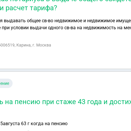
и расчет тарифа?
я выдавать общее св-во недвижимое и недвижимое имуще
 при условии выдачи одного св-ва на недвижимость на мен
ональный тариф каждого наследника на каждый объект , т.
обственника, оплата регионального тарифа на каждый объе
5006519, Карина, г. Москва
о?
чение
ь на пенсию при стаже 43 года и дости
15августа 63 г когда на пенсию