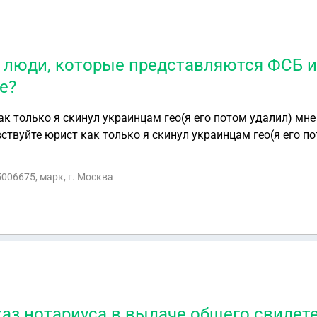
люди, которые представляются ФСБ и
е?
к только я скинул украинцам гео(я его потом удалил) мне
 людям которые говорят что они фсбешники и говорят если
 моими родителями посадят говорят скинуть сколько денег
5006675, марк, г. Москва
 знают кем работают мои родители и как их зовут и знают
каз нотариуса в выдаче общего свидет