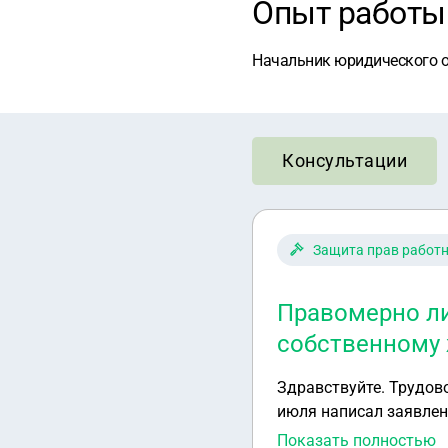
Опыт работы
Начальник юридического от
Консультации
Защита прав работ
Правомерно ли
собственному 
Здравствуйте. Трудовой договор заканчивается 31 июля 2026 года, на больничный ушёл 13 июля и 20
июля написал заявление : прошу увольть меня по собственному
Больничный не закрыт
Показать полностью