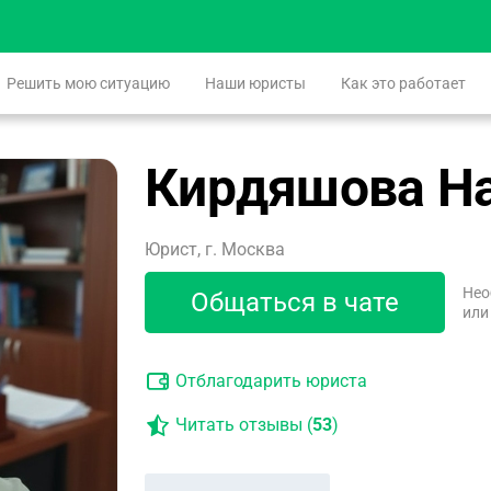
Решить мою ситуацию
Наши юристы
Как это работает
Кирдяшова Н
Юрист, г. Москва
Нео
Общаться в чате
или
Отблагодарить юриста
Читать отзывы (
53
)