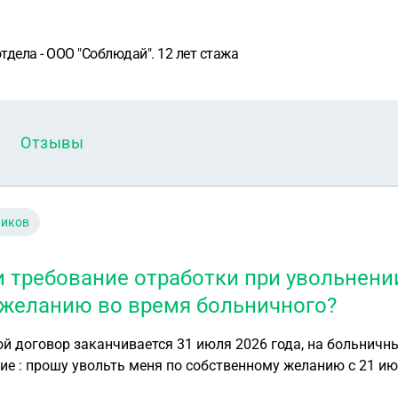
дела - ООО "Соблюдай". 12 лет стажа
Отзывы
ников
 требование отработки при увольнени
желанию во время больничного?
 желанию с 21 июля 2026 года.
. В отлеле кадров отказываются брать заявление ссылаютс