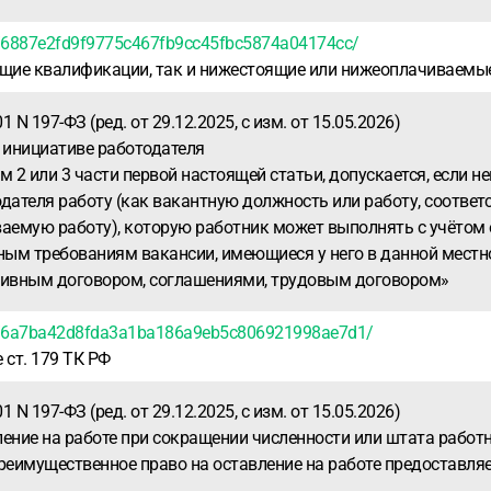
3/6887e2fd9f9775c467fb9cc45fbc5874a04174cc/
ие квалификации, так и нижестоящие или нижеоплачиваемые ч
N 197-ФЗ (ред. от 29.12.2025, с изм. от 15.05.2026)
 инициативе работодателя
2 или 3 части первой настоящей статьи, допускается, если н
дателя работу (как вакантную должность или работу, соотве
мую работу), которую работник может выполнять с учётом е
ым требованиям вакансии, имеющиеся у него в данной местно
ктивным договором, соглашениями, трудовым договором»
83/6a7ba42d8fda3a1ba186a9eb5c806921998ae7d1/
 ст. 179 ТК РФ
N 197-ФЗ (ред. от 29.12.2025, с изм. от 15.05.2026)
ение на работе при сокращении численности или штата работ
реимущественное право на оставление на работе предоставляе