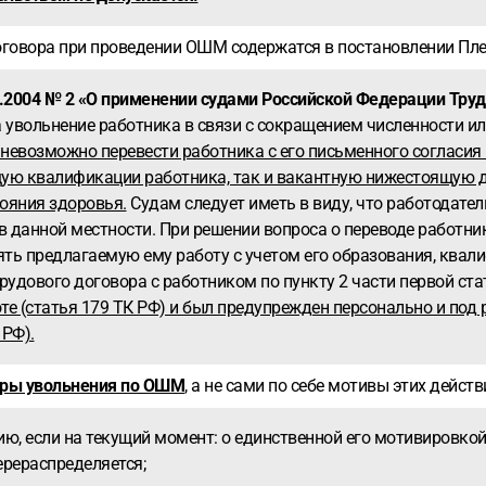
говора при проведении ОШМ содержатся в постановлении Пле
.2004 № 2
«О применении судами Российской Федерации Труд
са увольнение работника в связи с сокращением численности и
и невозможно перевести работника с его письменного согласи
щую квалификации работника, так и вакантную нижестоящую 
ояния здоровья.
Судам следует иметь в виду, что работодате
 данной местности. При решении вопроса о переводе работни
ь предлагаемую ему работу с учетом его образования, квали
рудового договора с работником по пункту 2 части первой ст
е (статья 179 ТК РФ) и был предупрежден персонально и под р
 РФ).
ры увольнения по ОШМ
, а не сами по себе мотивы этих действ
ю, если на текущий момент: o единственной его мотивировкой
рераспределяется;