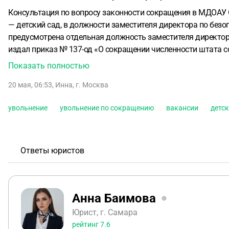
Консультация по вопросу законности сокращения в МДОАУ
— детский сад, в должности заместителя директора по без
предусмотрена отдельная должность заместителя директора
издал приказ № 137-од «О сокращении численности штата сот
предстоящем увольнении (которое я получила под роспись
Показать полностью
Российской Федерации анализа примерных штатных нормат
20 мая, 06:53
,
Инна
,
г. Москва
Ключевые факты, имеющие значение для дела:
• Я не отнош
групп в детском саду не уменьшилось и не планируется к 
увольнение
увольнение по сокращению
вакансии
детск
безопасности, без какой-либо дополнительной оплаты.
• Но
уведомления и до настоящего времени мне не предложили 
преимущественного права на оставление на работе мне ниче
Минпросвещения примерных штатных нормативов» и «плани
Ответы юристов
достаточным основанием для реального сокращения штата по
или технологических условий труда (таких как уменьшение 
рекомендательный документ Минпросвещения?
3. Правоме
Анна Баимова
указанный анализ и планирование;
o функционал сокращаем
вакансии и не проведена процедура оценки преимуществен
Юрист, г. Самара
рейтинг
7.6