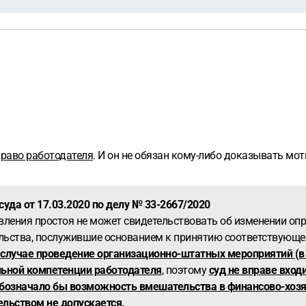
раво работодателя
. И он не обязан кому-либо доказывать мо
уда от 17.03.2020 по делу № 33-2667/2020
ъявления простоя не может свидетельствовать об изменении о
ельства, послужившие основанием к принятию соответствующ
случае проведение организационно-штатных мероприятий (в
льной компетенции работодателя
, поэтому
суд не вправе вход
е обозначало бы возможность вмешательства в финансово-хо
льством не допускается.