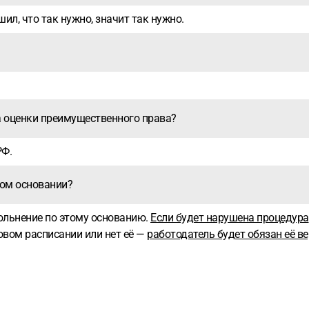
ил, что так нужно, значит так нужно.
а оценки преимущественного права?
РФ.
ком основании?
ольнение по этому основанию.
Если будет нарушена процедура
овом расписании или нет её —
работодатель будет обязан её ве