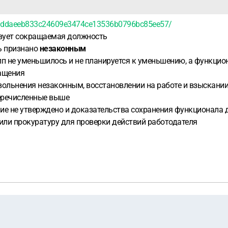
83/ddaeeb833c24609e3474ce13536b0796bc85ee57/
твует сокращаемая должность
ь признано
незаконным
пп не уменьшилось и не планируется к уменьшению, а функцио
ащения
 увольнения незаконным, восстановлении на работе и взыскан
перечисленные выше
ание не утверждено и доказательства сохранения функционала
или прокуратуру для проверки действий работодателя