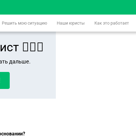
Решить мою ситуацию
Наши юристы
Как это работает
 👨🏻‍⚖️
ать дальше.
!
основании?