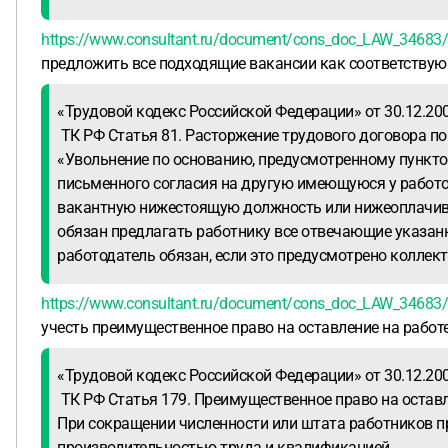
https://www.consultant.ru/document/cons_doc_LAW_3468
предложить все подходящие вакансии как соответствующ
«Трудовой кодекс Российской Федерации» от 30.12.2001 
ТК РФ Статья 81. Расторжение трудового договора по
«Увольнение по основанию, предусмотренному пунктом 
письменного согласия на другую имеющуюся у работо
вакантную нижестоящую должность или нижеоплачивае
обязан предлагать работнику все отвечающие указанн
работодатель обязан, если это предусмотрено колле
https://www.consultant.ru/document/cons_doc_LAW_346
учесть преимущественное право на оставление на работе
«Трудовой кодекс Российской Федерации» от 30.12.2001 
ТК РФ Статья 179. Преимущественное право на оставл
При сокращении численности или штата работников п
производительностью труда и квалификацией