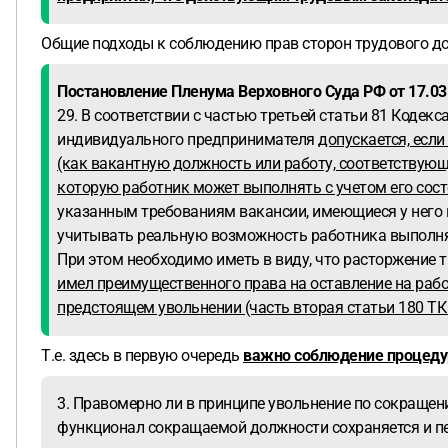
Общие подходы к соблюдению прав сторон трудового до
Постановление Пленума Верховного Суда РФ от 17.03
29. В соответствии с частью третьей статьи 81 Кодек
индивидуального предпринимателя
допускается, есл
(как вакантную должность или работу, соответствую
которую работник может выполнять с учетом его сост
указанным требованиям вакансии, имеющиеся у него в
учитывать реальную возможность работника выполнят
При этом необходимо иметь в виду, что расторжение т
имел преимущественного права на оставление на работ
предстоящем увольнении (часть вторая статьи 180 ТК
Т.е. здесь в первую очередь
важно соблюдение процеду
3. Правомерно ли в принципе увольнение по сокращени
функционал сокращаемой должности сохраняется и пе