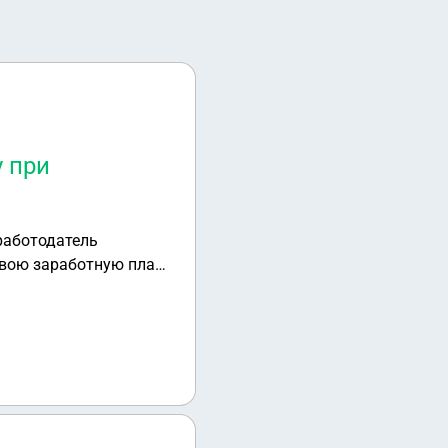
 при
штрафа?