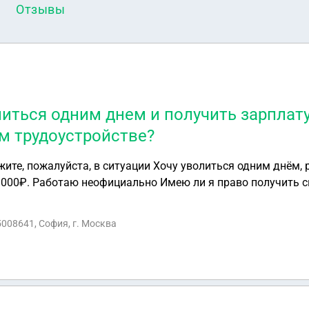
Отзывы
иться одним днем и получить зарплату
м трудоустройстве?
свою заработную плату
я? И может ли работодатель удерживать зарплату в виде 
5008641, София, г. Москва