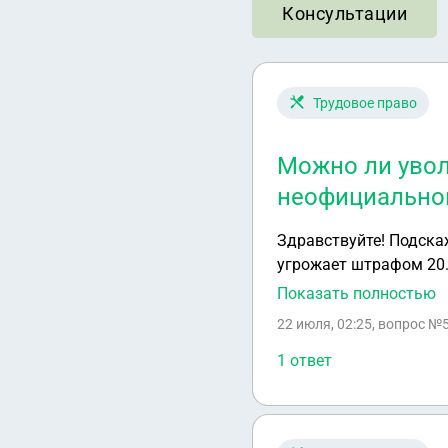
Консультации
Трудовое право
Можно ли увол
неофициально
Здравствуйте! Подскажите, пожалуйста, в ситуации Хочу уволиться одним днём, работодатель
угрожает штрафом 20.000₽. Работаю неофициально Имею ли я право получить 
за отработанное врем
Показать полностью
22 июля, 02:25
, вопрос №
1 ответ