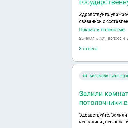
государственн
Здравствуйте, уважаемые юристы! Обращаюсь к вам с просьб
связанной с составле
строительства Российс
Показать полностью
квартира требует капи
22 июля, 07:31
, вопрос №
ли я рассчитывать на
3 ответа
Автомобильное пра
Залили комнат
потолочники в
Здравствуйте. Залили комнату, пострадал только потолок(навесной) и то мастера потолочники все
исправили , все оплатили, но соседка подала