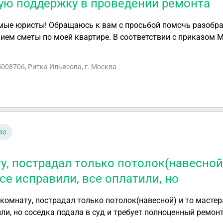
ую поддержку в проведении ремонта
ой помочь разобраться в ситуации,
нием сметы по моей квартире. В соответствии с приказом 
кой Федерации № 301/пр от 15 мая 2026 года, была составлен
тального ремонта, и мне хотелось бы узнать, является ли 
5008706, Ритка Ильясова, г. Москва
 государственную поддержку в проведении ремонта.
во
у, пострадал только потолок(навесной)
се исправили, все оплатили, но
 в суд и требует полноценный ремонт , был составлен акт