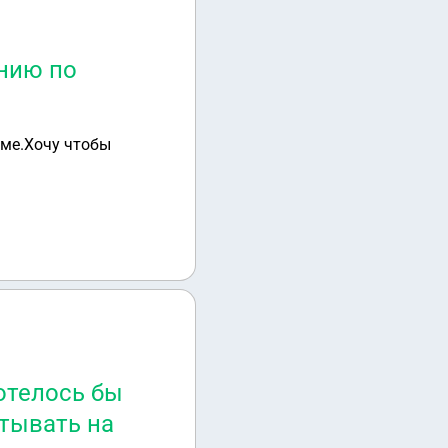
ению по
рме.Хочу чтобы
отелось бы
итывать на