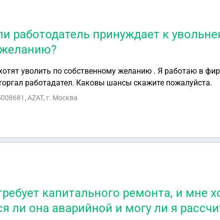
сли работодатель принуждает к увольн
 желанию?
 хотят уволить по собственному желанию . Я работаю в фи
торгал работадател. Каковы шансы скажите пожалуйста.
008681, AZAT, г. Москва
требует капитального ремонта, и мне х
ся ли она аварийной и могу ли я рассч