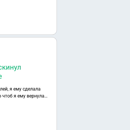
 06.06 акт составлен
 скинул
е
лей, я ему сделала
о чтоб я ему вернула