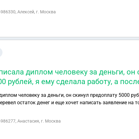
ии, но нет печати , подписи , нас не уведомили, потоп был
оказать в суде о недействительности акта
4986330, Алексей, г. Москва
писала диплом человеку за деньги, он
0 рублей, я ему сделала работу, а посл
диплом человеку за деньги, он скинул предоплату 5000 руб
 перевел остаток денег и еще хочет написать заявление на т
делать?
4986277, Анастасия, г. Москва