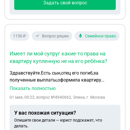
Задать свой вопрос
1150 ₽
Вопрос решен
Семейное право
Имеет ли мой супруг какие-то права на
квартиру купленную не на его ребёнка?
Здравствуйте.Есть сын,отец его погиб,за
полученные выплаты,оформила квартиру
купленную на него,он не совершеннолетний,и я
Показать полностью
выступаю в его интересах,за пять дней до сделки
01 мая, 00:22
, вопрос №4940662, Элина, г. Москва
вышла замуж.Имеет ли мой супруг какие-то
права на квартиру купленную не на его ребёнка?
У вас похожая ситуация?
Опишите свои детали — юрист подскажет, что
делать.