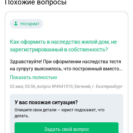
Похожие вопросы
Нотариат
Как оформить в наследство жилой дом, не
зарегистрированный в собственность?
Здравствуйте! При оформлении наследства тестя
на супругу выяснилось, что построенный вместо
старого новый жилой дом не был оформлен в
Показать полностью
собственность. При этом была оформлена
02 мая, 05:56
, вопрос №4941519, Евгений, г. Екатеринбург
собственность на земельный участок под ним,
имелся кадастровый паспорт и разрешение
У вас похожая ситуация?
администрации на ввод дома в эксплуатацию.
Опишите свои детали — юрист подскажет, что
Подскажите пожалуйста порядок действий для
делать.
оформления наследства на дом. Нотариус ничего
не объяснил, говорит надо обращаться в суд. На
Задать свой вопрос
днях идем к нотариусу для получения