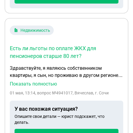
свидетельств о праве на наследство. От
нотариуса как я понял необходимо получить
какую-то бумагу о праве наследника на дом.
Недвижимость
Есть ли льготы по оплате ЖКХ для
пенсионеров старше 80 лет?
Здравствуйте, я являюсь собственником
квартиры, я сын, но проживаю в другом регионе.
Мои родители, прописаны и живут в этой квартире
Показать полностью
и платят за жильё, маме 84 а отцу 86. Скажите
01 мая, 13:14
, вопрос №4941017, Вячеслав, г. Сочи
есть ли у них какие-то льготы по коммуналке и
ЖКХ???
У вас похожая ситуация?
Опишите свои детали — юрист подскажет, что
делать.