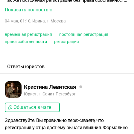
так же постоянная регистрация без права собственности
в Москве. Хочу отдать сына в московскую школу. Отец
Показать полностью
предложил прописать его по месту своей регистрации. Но
04 мая, 01:10
,
Ирина
,
г. Москва
между собой мы не особо ладим, часто не получается
договориться и я переживаю, что он сделает что-то назло.
временная регистрация
постоянная регистрация
Подскажите пожалуйста, если я соглашусь на
права собственности
регистрация
регистрацию с отцом, но сын со мной останется жить, как
это скажется на дальнейшем будущем? Какие
последствия для сына и для меня могут быть. Будет ли
отец иметь какие-то привилегии и права на ребёнка? Сыну
Ответы юристов
12 лет
Кристина Левитская
Юрист, г. Санкт-Петербург
Общаться в чате
Здравствуйте. Вы правильно переживаете, что
регистрация у отца даст ему рычаги влияния. Формально