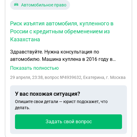
Автомобильное право
Риск изъятия автомобиля, купленного в
России с кредитным обременением из
Казахстана
Здравствуйте. Нужна консультация по
автомобилю. Машина куплена в 2016 году в
России, позже выяснилось, что она связана с
Показать полностью
кредитом в Казахстане и числится в розыске или
29 апреля, 23:38
, вопрос №4939632, Екатерина, г. Москва
имеет ограничения. Мы являемся
добросовестными покупателями, сейчас
У вас похожая ситуация?
автомобиль оформлен на нас. Хотим понять, есть
Опишите свои детали — юрист подскажет, что
ли риск изъятия, можно ли снять ограничения и
делать.
какие у нас права в данной ситуации.
Задать свой вопрос