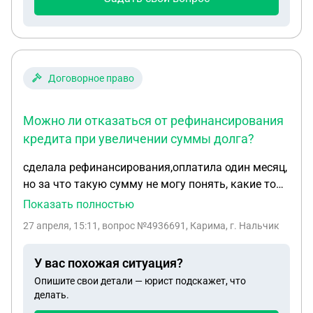
домика. В настоящее время имеется желание
оформить данную землю в собственность
(например, путем заключения договора аренды с
органами муниципальной власти). Вопросы: 1.
Аукцион в данном случае обязателен? 2. Если да,
Договорное право
в какие сроки он проводится и что необходимо
подготовить с моей стороны? 3. Вероятность того,
Можно ли отказаться от рефинансирования
что меня заставят снести ОКС (дачный домик)? 4.
кредита при увеличении суммы долга?
Рядом имеется СНТ (могу ли я каким то образом
вступить с землей самозахвата в состав СНТ?) И
сделала рефинансирования,оплатила один месяц,
если можно, в целом описать алгоритм моих
но за что такую сумму не могу понять, какие то
действий. Заранее спасибо.
другие кредиты приписали, сумма моего долга
Показать полностью
была 50тыс. после реф рефинансирования
27 апреля, 15:11
, вопрос №4936691, Карима, г. Нальчик
150тыс. Не знаю можно отказаться.
У вас похожая ситуация?
Опишите свои детали — юрист подскажет, что
делать.