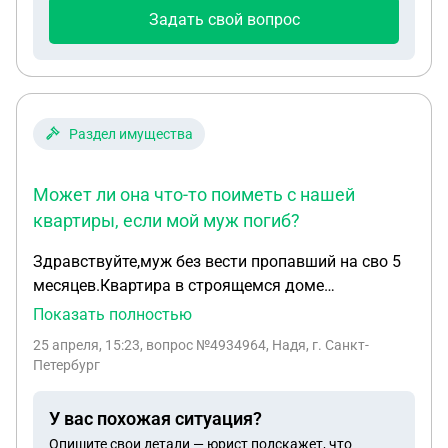
Задать свой вопрос
Раздел имущества
Может ли она что-то поиметь с нашей
квартиры, если мой муж погиб?
Здравствуйте,муж без вести пропавший на сво 5
месяцев.Квартира в строящемся доме
приобреталась мной до брака,но документы на
Показать полностью
квартиру оформлялись в браке.Сейчас
25 апреля, 15:23
, вопрос №4934964, Надя, г. Санкт-
свекровь,что-то мутит,ходит в нотариус и к
Петербург
адвокатам.Видимо хочет получить какую-то
долю в нашей квартире.Может ли она что-то
У вас похожая ситуация?
поиметь с нашей квартиры,если мой муж погиб?
Опишите свои детали — юрист подскажет, что