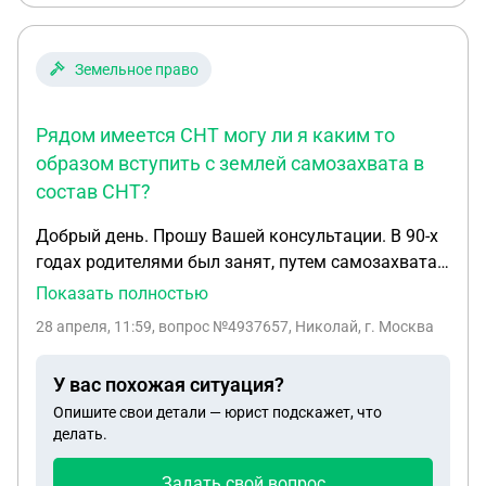
Земельное право
Рядом имеется СНТ могу ли я каким то
образом вступить с землей самозахвата в
состав СНТ?
Добрый день. Прошу Вашей консультации. В 90-х
годах родителями был занят, путем самозахвата
(документов на землю нет) земельный участок в
Показать полностью
черте города (на предположительно
28 апреля, 11:59
, вопрос №4937657, Николай, г. Москва
муниципальной земле, кадастровая карта не
показывает право собственности на данный
У вас похожая ситуация?
район земель) для выращивания овощных
Опишите свои детали — юрист подскажет, что
культур. На данной территории в дальнейшем (в
делать.
2006 г.) возведен объект капитального
строительства в виде кирпичного дачного
Задать свой вопрос