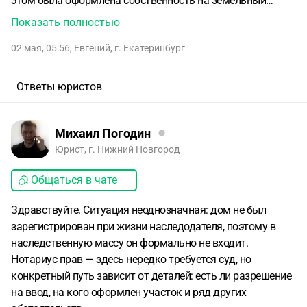
этом была оформлена собственность на земельный
участок под ним, имелся кадастровый паспорт и
Показать полностью
разрешение администрации на ввод дома в
02 мая, 05:56
,
Евгений
,
г. Екатеринбург
эксплуатацию. Подскажите пожалуйста порядок
действий для оформления наследства на дом. Нотариус
ничего не объяснил, говорит надо обращаться в суд. На
Ответы юристов
днях идем к нотариусу для получения свидетельств о
праве на наследство. От нотариуса как я понял
необходимо получить какую-то бумагу о праве
Михаил Погодин
наследника на дом.
Юрист, г. Нижний Новгород
Общаться в чате
Здравствуйте. Ситуация неоднозначная: дом не был
зарегистрирован при жизни наследодателя, поэтому в
наследственную массу он формально не входит.
Нотариус прав — здесь нередко требуется суд, но
конкретный путь зависит от деталей: есть ли разрешение
на ввод, на кого оформлен участок и ряд других