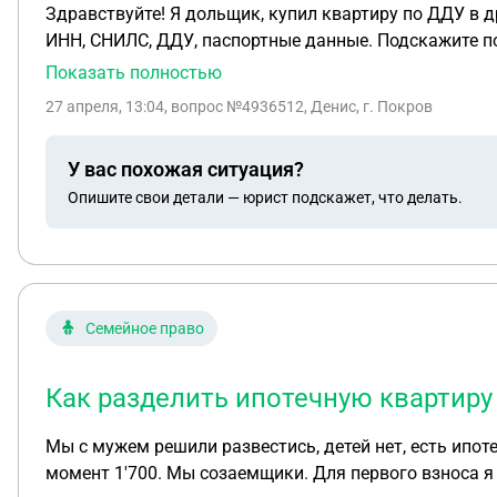
Здравствуйте! Я дольщик, купил квартиру по ДДУ в 
ИНН, СНИЛС, ДДУ, паспортные данные. Подскажите пож
Показать полностью
27 апреля, 13:04
, вопрос №4936512, Денис, г. Покров
У вас похожая ситуация?
Опишите свои детали — юрист подскажет, что делать.
Семейное право
Как разделить ипотечную квартиру
Мы с мужем решили развестись, детей нет, есть ипотека и машина. Ипотеку платили около 8 лет, общая сумма выплат 2'400. Долг перед банком на данный
момент 1'700. Мы созаемщики. Для первого взноса я