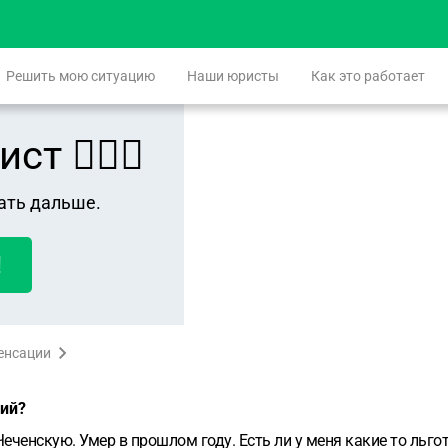
Решить мою ситуацию
Наши юристы
Как это работает
 👨🏻‍⚖️
ать дальше.
!
пенсации
вий?
еченскую. Умер в прошлом году. Есть ли у меня какие то льго