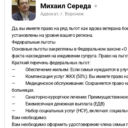
Михаил Середа
Адвокат, г. Воронеж
Да, вы имеете право на ряд льгот как вдова ветерана бо
установлены на уровне вашего региона.
Федеральные льготы
Основные льготы закреплены в Федеральном законе «О ве
факта нахождения на иждивении супруга. Право на льго
Краткий перечень федеральных льгот:
— Обеспечение жильем: Если семья нуждается в улучш
— Компенсация услуг ЖКХ (50%): Вы имеете право на
— Медицинское обслуживание: Сохраняется право на 
больницах.
— Санаторно-курортное лечение: Преимущественное прав
— Ежемесячная денежная выплата (ЕДВ)
— Набор социальных услуг (НСУ), включая: социальн
Вам необходимо:
Вам необходимо оформить удостоверение члена семьи по