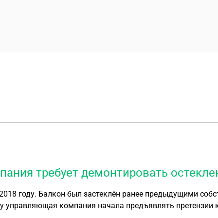
пания требует демонтировать остекле
алкон был застеклён ранее предыдущими собственниками. Квартира на п
 разрешительную документацию и угрожать, что обратитьс