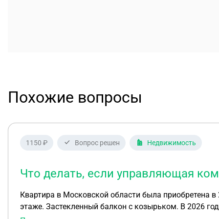
Похожие вопросы
1150 ₽
Вопрос решен
Недвижимость
Что делать, если управляющая ком
Квартира в Московской области была приобретена в 2018 году. Б
этаже. Застекленный балкон с козырьком. В 2026 году управляющая компания начала предъявлять претензии к законности остекления балкона (так как не
предусмотрено проектной документацией), требовать