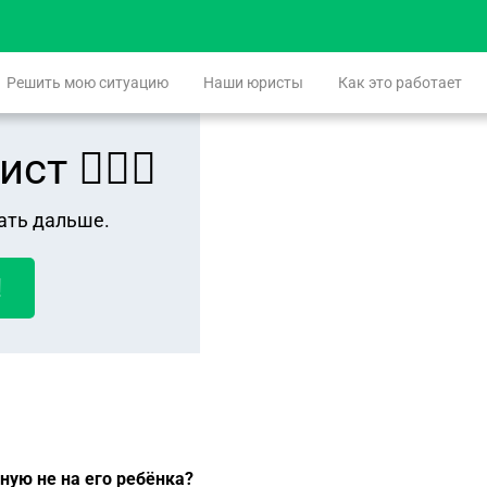
Решить мою ситуацию
Наши юристы
Как это работает
 👨🏻‍⚖️
ать дальше.
!
ную не на его ребёнка?