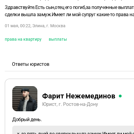
Здравствуйте.Есть сын,отец его погиб,за полученные выплат
сделки вышла замуж.Имеет ли мой супруг какие-то права на
01 мая, 00:22
,
Элина
,
г. Москва
права на квартиру
выплаты
Ответы юристов
Фарит Нежемединов
Юрист, г. Ростов-на-Дону
Добрый день.
х, за пять дней до сделки вышла замуж.Имеет ли мой с