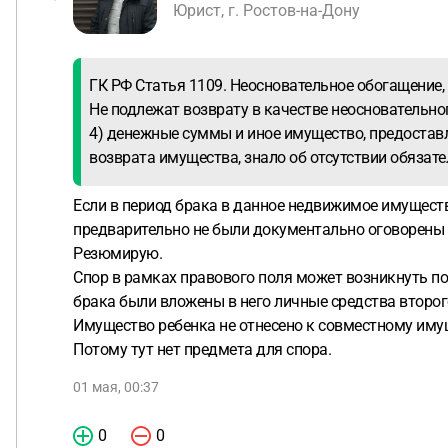
Юрист, г. Ростов-на-Дону
ГК РФ Статья 1109. Неосновательное обогащение,
Не подлежат возврату в качестве неосновательно
4) денежные суммы и иное имущество, предоставл
возврата имущества, знало об отсутствии обязат
Если в период брака в данное недвижимое имущество
предварительно не были документально оговорены у
Резюмирую.
Спор в рамках правового поля может возникнуть по 
брака были вложены в него личные средства второго
Имущество ребенка не отнесено к совместному имущ
Потому тут нет предмета для спора.
01 мая, 00:37
0
0