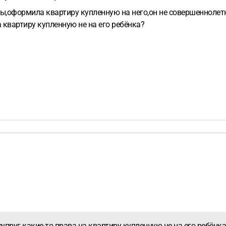
ы,оформила квартиру купленную на него,он не совершеннолетни
 квартиру купленную не на его ребёнка?
упруг какие-то права на квартиру купленную не на его ребёнк