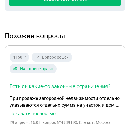
Похожие вопросы
1150 ₽
Вопрос решен
Налоговое право
Есть ли какие-то законные ограничения?
При продаже загородной недвижимости отдельно
указываются отдельно сумма на участок и дом.
Участок не облагается налогом (5 лет владения),
Показать полностью
а дом под налогами. Могу я указать в стоимости
29 апреля, 16:03
, вопрос №4939190, Елена, г. Москва
дома 70% от кадастровой стоимости, а