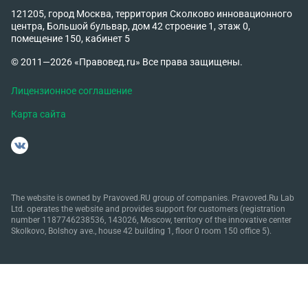
121205, город Москва, территория Сколково инновационного
центра, Большой бульвар, дом 42 строение 1, этаж 0,
помещение 150, кабинет 5
© 2011—2026 «Правовед.ru» Все права защищены.
Лицензионное соглашение
Карта сайта
The website is owned by Pravoved.RU group of companies. Pravoved.Ru Lab
Ltd. operates the website and provides support for customers (registration
number 1187746238536, 143026, Moscow, territory of the innovative center
Skolkovo, Bolshoy ave., house 42 building 1, floor 0 room 150 office 5).