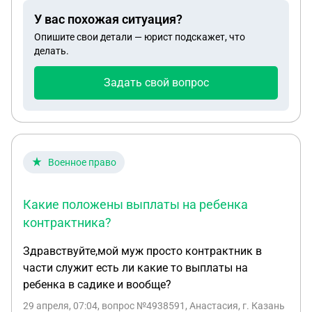
остальную сумму перераспределить на участок?
У вас похожая ситуация?
Есть ли какие-то законные ограничения?
Опишите свои детали — юрист подскажет, что
делать.
Задать свой вопрос
Военное право
Какие положены выплаты на ребенка
контрактника?
Здравствуйте,мой муж просто контрактник в
части служит есть ли какие то выплаты на
ребенка в садике и вообще?
29 апреля, 07:04
, вопрос №4938591, Анастасия, г. Казань