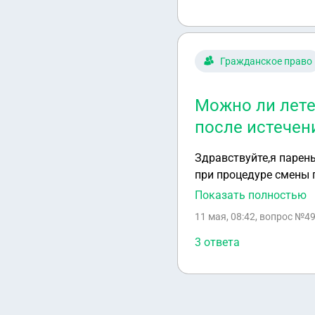
Гражданское право
Можно ли лете
после истечен
Здравствуйте,я парень
при процедуре смены 
нет) пока восстанавли
Показать полностью
Подскажите пожалуйст
11 мая, 08:42
, вопрос №49
сроком его замены в 
3 ответа