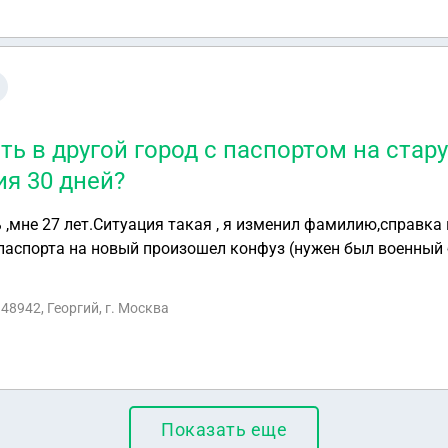
ть в другой город с паспортом на ста
ия 30 дней?
 ,мне 27 лет.Ситуация такая , я изменил фамилию,справка 
паспорта на новый произошел конфуз (нужен был военный б
ваю его прошло уже 3 месяца. Сейчас нужно полететь в дру
а можно ли это сделать по паспорту со старой фамилией
48942, Георгий, г. Москва
30 дней
Показать еще