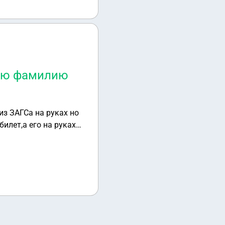
рую фамилию
из ЗАГСа на руках но
илет,а его на руках
гой город.
 и просроченным