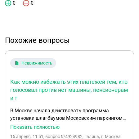
0
0
Похожие вопросы
Недвижимость
Как можно избежать этих платежей тем, кто
голосовал против нет машины, пенсионерам
и т
В Москве начала действовать программа
установки шлагбаумов Московским паркингом
по итогам голосования на портале "Электронный
Показать полностью
дом" https://www.mos.ru/news/item/158260073/
15 апреля, 11:51
, вопрос №4924982, Галина, г. Москва