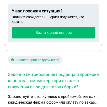
Сколько голосов они должны получить при
электронном голосовании? Как считаются голоса,
У вас похожая ситуация?
если в одной квартире несколько собственников?
Опишите свои детали — юрист подскажет, что
Представители Московского паркинга
делать.
утверждают, что при втором голосовании об
оплате, если оно будет положительным, в ЕПД
Задать свой вопрос
всех собственников будет включена новая строка
"Обслуживание ограждающих устройств" -
законно ли это? Как можно избежать этих
платежей тем, кто голосовал против (нет машины,
пенсионерам и т.д.)?
Защита прав потребителей
Законно ли требование продавца о проверке
качества компьютера при отказе от
получения из-за дефектов сборки?
Здравствуйте, столкунлись с проблемой, мы как
юридическая фирма оформили оплату по заказу