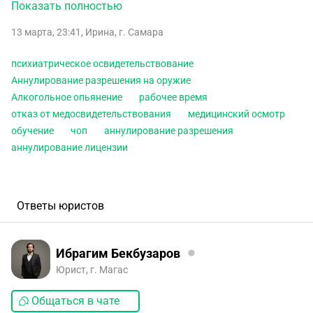
трудоустроится в лицензированный ЧОП, также имеются
Показать полностью
разрешения на хранения и ношение охотничьего и
13 марта, 23:41
,
Ирина
,
г. Самара
травматического оружия , выданные более 1,5 лет назад.
Вне рабочее время, на него был составлен
психиатрическое освидетельствование
административный материал по ч1ст.12.26 КОАП РФ
Аннулирование разрешения на оружие
(отказ от медосвидетельствования алкогольное
Алкогольное опьянение
рабочее время
опьянение). Будет ли аннулирование лицензии частного
отказ от медосвидетельствования
медицинский осмотр
охранника 6 разряда? И аннулирование разрешения на
обучение
чоп
аннулирование разрешения
оружие?
аннулирование лицензии
Ответы юристов
Ибрагим Бекбузаров
Юрист, г. Магас
Общаться в чате