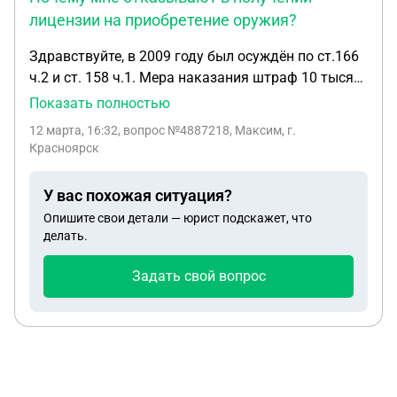
ходатайство об обеспечении иска (например, о
лицензии на приобретение оружия?
запрете совершения любых регистрационных
действий в отношении квартиры) до разрешения
Здравствуйте, в 2009 году был осуждён по ст.166
спора по существу? 5. Сохраняется ли право
ч.2 и ст. 158 ч.1. Мера наказания штраф 10 тысяч
собственности, возникшее до 2014 года и
рублей. Так как возмещён был ущерб
Показать полностью
подтверждённое договором купли-продажи, если
потерпевшему в полном объёме.Почему мне
12 марта, 16:32
, вопрос №4887218, Максим, г.
регистрация права в ЕГРН пока не произведена?
отказывают в получении лицензии на
Красноярск
Буду благодарна за разъяснение возможных
приобретение оружия?
правовых механизмов защиты моего права
У вас похожая ситуация?
собственности.
Опишите свои детали — юрист подскажет, что
делать.
Задать свой вопрос