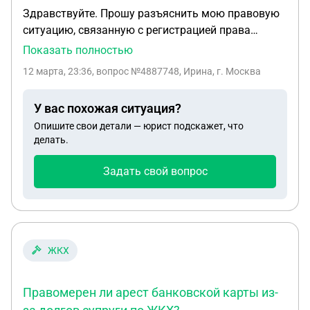
Здравствуйте. Прошу разъяснить мою правовую
ситуацию, связанную с регистрацией права
собственности на квартиру в г. Луганске
Показать полностью
(Луганская Народная Республика). Я являюсь
12 марта, 23:36
, вопрос №4887748, Ирина, г. Москва
собственником квартиры на основании договора
купли-продажи от 2006 года. Право
У вас похожая ситуация?
собственности было зарегистрировано по
Опишите свои детали — юрист подскажет, что
законодательству Украины. В квартире
делать.
зарегистрированы (прописаны) я, мой супруг и
наш несовершеннолетний ребёнок.
Задать свой вопрос
Коммунальные платежи по квартире регулярно
оплачиваются. Я проживаю во Франции и
являюсь гражданкой Украины. Для
представления моих интересов была оформлена
нотариальная доверенность на представителя
ЖКХ
(доверенность удостоверена в консульстве
Российской Федерации). Представитель подал
Правомерен ли арест банковской карты из-
документы в Администрацию Главы Луганской