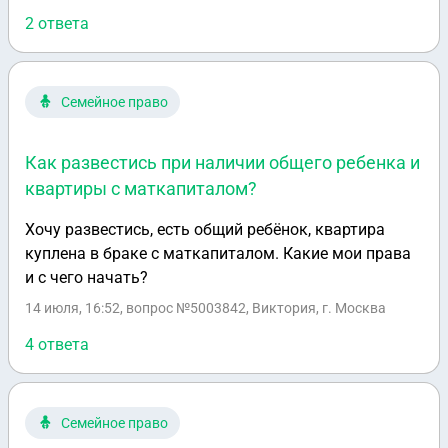
тыс у меня официальная 100 тыс,но есть проблема
2 ответа
что я работаю вахтой летом работаю но
переодически бываю дома,а очень зима и весна я
дома,скажите какая вероятность что ребенок
Семейное право
останется со мной и что для этого нужно сделать?
Как развестись при наличии общего ребенка и
квартиры с маткапиталом?
Хочу развестись, есть общий ребёнок, квартира
куплена в браке с маткапиталом. Какие мои права
и с чего начать?
14 июля, 16:52
, вопрос №5003842, Виктория, г. Москва
4 ответа
Семейное право