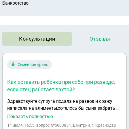
Банкротство
Консультации
Отзывы
Семейное право
Как оставить ребенка при себе при разводе,
если отец работает вахтой?
Здравствуйте супруга подала на развод,и сражу
написала на алименты,хотелось бы сына забрать к
себе сыну почти 3 года,она прописана в 1
Показать полностью
комнатной квартире где и сын я прописан в 3
14 июля, 16:53
, вопрос №5003854, Дмитрий, г. Краснодар
комнатной квартире,у нее официальная зарплата 35