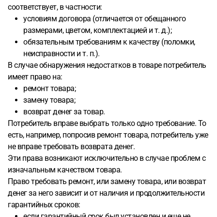
экспертиза подтвердит, что это негарантийный случай?
соответствует, в частности:
условиям договора (отличается от обещанного
размерами, цветом, комплектацией и т. д.);
обязательным требованиям к качеству (поломки,
неисправности и т. п.).
В случае обнаружения недостатков в товаре потребитель
имеет право на:
ремонт товара;
замену товара;
возврат денег за товар.
Потребитель вправе выбрать только одно требование. То
есть, например, попросив ремонт товара, потребитель уже
не вправе требовать возврата денег.
Эти права возникают исключительно в случае проблем с
изначальным качеством товара.
Право требовать ремонт, или замену товара, или возврат
денег за него зависит и от наличия и продолжительности
гарантийных сроков:
если гарантийный срок был установлен и еще не