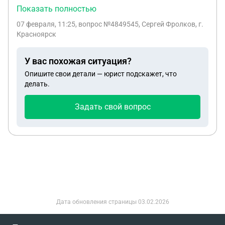
Обратились в антимонопольную службу
Показать полностью
заявлением о привлечении сетевой компании к
07 февраля, 11:25
, вопрос №4849545, Сергей Фролков, г.
ответственности. Получили отказ в связи с
Красноярск
истечением срока привлечения к
административной ответственности. Можно ли
У вас похожая ситуация?
обжаловать этот отказ, какова вероятность
Опишите свои детали — юрист подскажет, что
перспективы успешной обжалования? Отказ
делать.
обоснован истечением срока привлечения к
административной ответственности,
Задать свой вопрос
относительно планового срока исполнения
обязательств сетевой компании. Однако
нарушение является длящимся какова
перспектива обжалования на этом основании?
Дата обновления страницы
03.02.2026