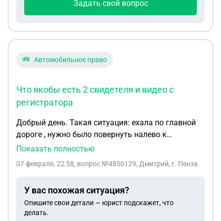
Задать свой вопрос
либо проверка, либо узнают что прописка у жены
и ребенка поменялась? И какова вероятность что
данные о временной прописке попадут в
воинскую часть, ведь временная прописка в
паспорте не отображается. Есть ли информация
Автомобильное право
кто может подать данные или же проводится
какая-то сверка частью?
Что якобы есть 2 свидетеля и видео с
регистратора
Добрый день. Такая ситуация: ехала по главной
дороге , нужно было повернуть налево к
магазину,. Посмотрела в левое зеркало ,
Показать полностью
включила левый поворотник. Пошла на обгон
07 февраля, 22:58
, вопрос №4850129, Дмитрий, г. Пенза
машина сзади в этот момент. Я заворачиваю, она
обгоняет меня. И водитель, чтобы избежать
У вас похожая ситуация?
столкновение со мной объехал меня,не задев, но
Опишите свои детали — юрист подскажет, что
задел немного стоячую машину около магазина.
делать.
Приехали сотрудники ГИБДД,усно опросили меня