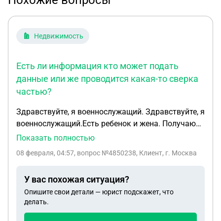
Похожие вопросы
Недвижимость
Есть ли информация кто может подать
данные или же проводится какая-то сверка
частью?
Здравствуйте, я военнослужащий. Здравствуйте, я
военнослужащий.Есть ребенок и жена. Получаю
поднаём на троих человек, перед оформлением
Показать полностью
мы все были прописаны в части. Сейчас жена и
08 февраля, 04:57
, вопрос №4850238, Клиент, г. Москва
ребенок уехали в другой город (жена на работу а
ребенок в садик) и поменяли прописку воинской
У вас похожая ситуация?
части на временную по своему месту пребывания.
Опишите свои детали — юрист подскажет, что
Скажите насколько я законно сейчас получаю
делать.
поднаём за троих человек и снимаю на него
квартиру. Что может быть если начнется какая