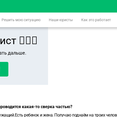
Решить мою ситуацию
Наши юристы
Как это работает
 👨🏻‍⚖️
ать дальше.
!
роводится какая-то сверка частью?
лужащий.Есть ребенок и жена. Получаю поднаём на троих чело