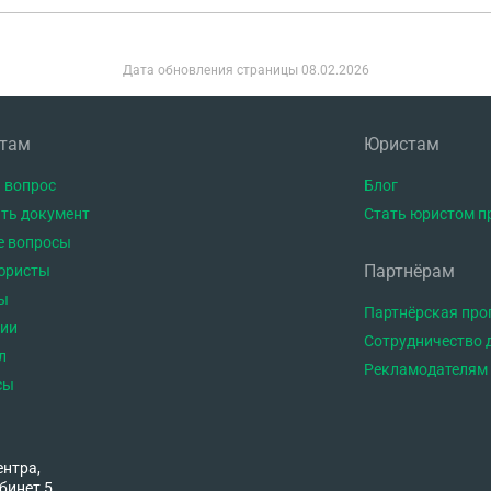
Дата обновления страницы
08.02.2026
нтам
Юристам
 вопрос
Блог
ть документ
Стать юристом п
е вопросы
Партнёрам
юристы
ы
Партнёрская пр
тии
Сотрудничество 
л
Рекламодателям
сы
ентра,
бинет 5