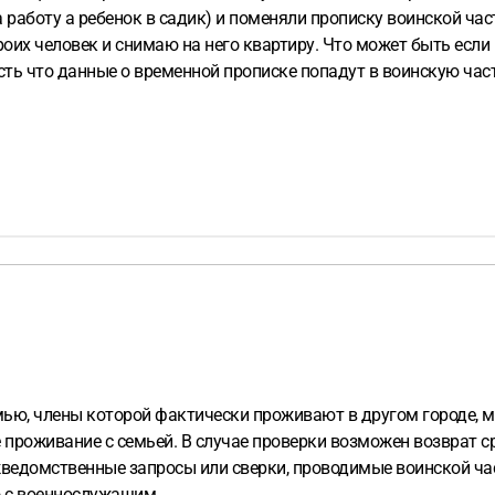
на работу а ребенок в садик) и поменяли прописку воинской ч
оих человек и снимаю на него квартиру. Что может быть если 
ть что данные о временной прописке попадут в воинскую част
е или же проводится какая-то сверка частью?
мью, члены которой фактически проживают в другом городе, 
 проживание с семьей. В случае проверки возможен возврат с
ведомственные запросы или сверки, проводимые воинской ча
о с военнослужащим.