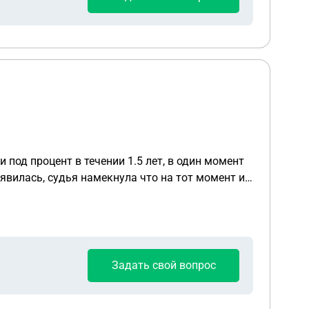
под процент в течении 1.5 лет, в один момент
явилась, судья намекнула что на тот момент и
ке. В этот момент выяснилось что есть и
ас за нос, заседания идут, мы выиграли даже,
ала иск о банкротстве, соответственно ее
Есть ли возможность как нам все же вернуть
Задать свой вопрос