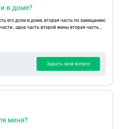
ти в доме?
сть его доли в доме, вторая часть по завещанию
 части , одна часть второй жены вторая часть
о жена утверждает что она инвалид какой-то
 . Возможно ли такое , что ей и в правду
Задать свой вопрос
для меня?