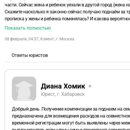
части. Сейчас жена и ребенок уехали в другой город (жена 
Скажите насколько я законно сейчас получаю поднаём за тр
прописка у жены и ребенка поменялась? И какова вероятнос
отображается. Есть ли информация кто может подать данны
Показать полностью
08 февраля, 04:57
,
Клиент
,
г. Москва
Ответы юристов
Диана Хомик
Юрист, г. Хабаровск
Добрый день. Получение компенсации за поднаем на се
предназначена для возмещения расходов на совместное
временной регистрации могут быть выявлены через меж
выплачивается, если члены семьи проживают совместн