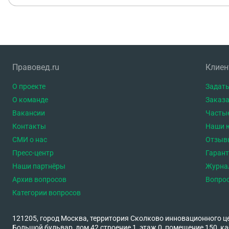
Правовед.ru
Клие
О проекте
Задать
О команде
Заказа
Вакансии
Часты
Контакты
Наши 
СМИ о нас
Отзыв
Пресс-центр
Гаран
Наши партнёры
Журна
Архив вопросов
Вопро
Категории вопросов
121205, город Москва, территория Сколково инновационного ц
Большой бульвар, дом 42 строение 1, этаж 0, помещение 150, ка