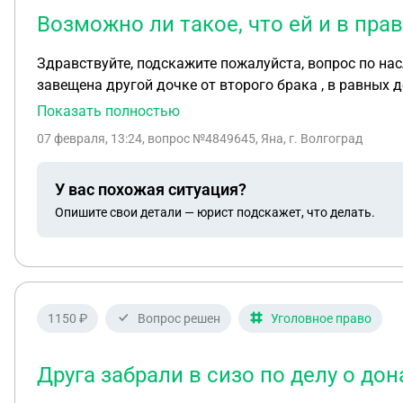
Возможно ли такое, что ей и в прав
Здравствуйте, подскажите пожалуйста, вопрос по нас
завещена другой дочке от второго брака , в равных д
мамино отца , и эту свою часть он завещал на двоих 
Показать полностью
группы и от его части ей положена тоже часть так ка
07 февраля, 13:24
, вопрос №4849645, Яна, г. Волгоград
положена какая то часть от его части в доме ?? Она с
У вас похожая ситуация?
Опишите свои детали — юрист подскажет, что делать.
1150 ₽
Вопрос решен
Уголовное право
Друга забрали в сизо по делу о дон