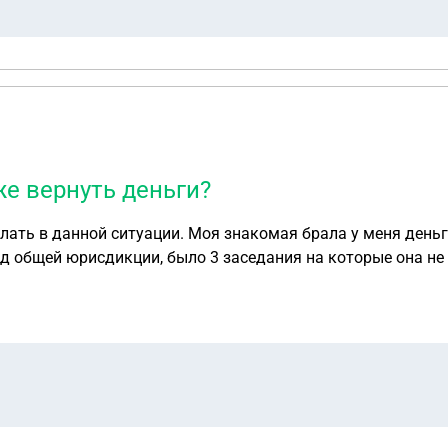
же вернуть деньги?
ть в данной ситуации. Моя знакомая брала у меня деньги 
д общей юрисдикции, было 3 заседания на которые она не 
 арбитраж, оставили в этом суде без рассмотрения по неяв
к в арбитражный суд. Адвокат как оказалось год водила н
а, оказалось что нет даже иска. В этот год ответчица под
ом была квартира в ипотеке ВТБ которую не реализовали. 