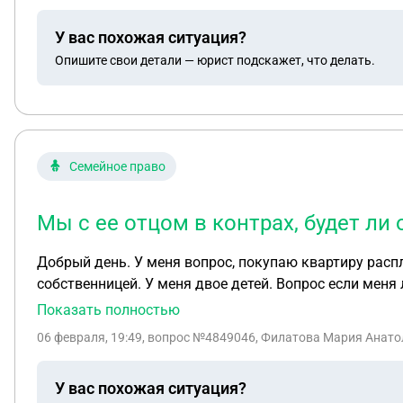
У вас похожая ситуация?
Опишите свои детали — юрист подскажет, что делать.
Семейное право
Мы с ее отцом в контрах, будет ли
Добрый день. У меня вопрос, покупаю квартиру расплачиваюсь часть материнским капиталом, часть наличкой, часть ипотекой. Я не замужем, буду
собственницей. У меня двое детей. Вопрос если меня лишат на одну
квартире или нет?
Показать полностью
06 февраля, 19:49
, вопрос №4849046, Филатова Мария Анатол
У вас похожая ситуация?