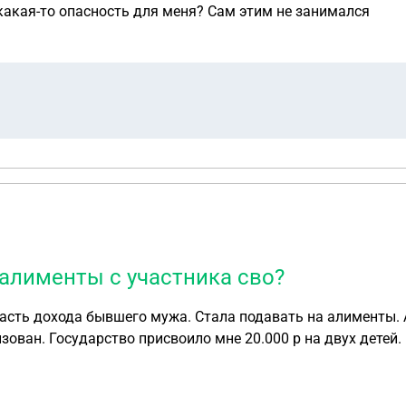
и какая-то опасность для меня? Сам этим не занимался
 алименты с участника сво?
асть дохода бывшего мужа. Стала подавать на алименты. А
зован. Государство присвоило мне 20.000 р на двух детей.
 этом разобраться? Это соц. Выплаты с государства или же это алименты с