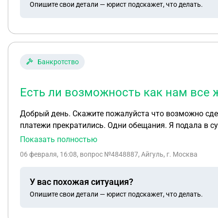
Опишите свои детали — юрист подскажет, что делать.
Банкротство
Есть ли возможность как нам все 
Добрый день. Скажите пожалуйста что возможно сдела
платежи прекратились. Одни обещания. Я подала в су
я и ответчик были зарегистрированы как ИП подать в
Показать полностью
другая пострадавшая, мы наняли адвокаты подать ис
06 февраля, 16:08
, вопрос №4848887, Айгуль, г. Москва
потом якобы какие то возражения со стороны ответчик
признали, нас она как должников не заявила. При эт
У вас похожая ситуация?
деньги? Спасибо.
Опишите свои детали — юрист подскажет, что делать.