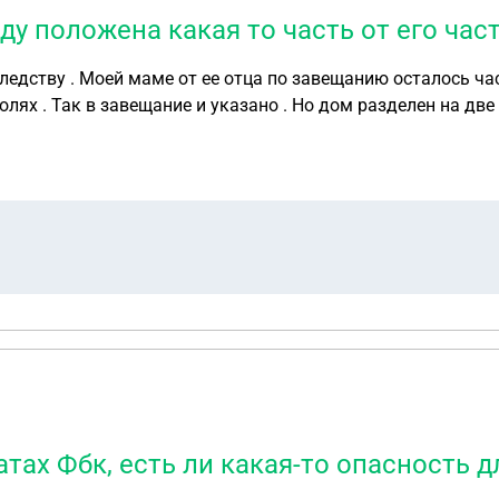
ду положена какая то часть от его час
ледству . Моей маме от ее отца по завещанию осталось ча
олях . Так в завещание и указано . Но дом разделен на две
сестер в равных долях . Вопрос заключается в том что , ег
к она инвалид . Но по завещанию указано только две дочери
казала что пойдет в суд и отсудить эту часть .
атах Фбк, есть ли какая-то опасность 