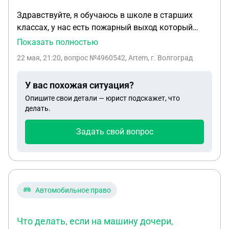
Здравствуйте, я обучаюсь в школе в старших
классах, у нас есть пожарный выход который
выглядит как обычная дверь в подъезд и
Показать полностью
открывается с кнопки, сегодня мой друг решил
22 мая, 21:20
, вопрос №4960542, Artem, г. Волгоград
сократить путь и нажал на эту кнопку по
окончании уроков и вышел через данную дверь,
У вас похожая ситуация?
теперь нашей компании угрожают штрафами за
Опишите свои детали — юрист подскажет, что
ложный вызов, хотя никто не видел чтобы
делать.
приезжали экстренные службы, в понедельник
идем к директору обсуждать этот инцедент, по
Задать свой вопрос
его словам после нажатия кнопки сработала
сигнализация которой почему то никто не
слышал, и с нас требуют деньги. Как мне
поступить на диалоге с директором и какие свои
права я могу предъявлять при этом?
Автомобильное право
Что делать, если на машину дочери,