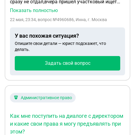
сразу не отдал,вчера пришел участковый ищет
его насчёт долга, может ли участковый иметь к
Показать полностью
этому отношения или это коллектор в форме долг
22 мая, 23:34
, вопрос №4960686, Инна, г. Москва
не большой всего 15000т.р
У вас похожая ситуация?
Опишите свои детали — юрист подскажет, что
делать.
Задать свой вопрос
Административное право
Как мне поступить на диалоге с директором
и какие свои права я могу предъявлять при
этом?