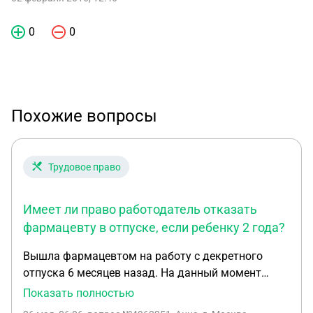
0
0
Похожие вопросы
Трудовое право
Имеет ли право работодатель отказать
фармацевту в отпуске, если ребенку 2 года?
Вышла фармацевтом на работу с декретного
отпуска 6 месяцев назад. На данный момент
ребенку 2г 1м. Хочу идти в отпуск, накопилось 18
Показать полностью
дней. Работадатель отказывает, т.к не кому