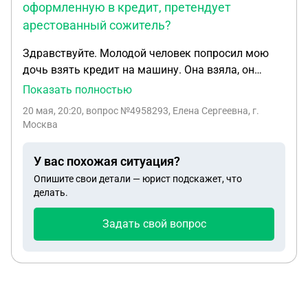
оформленную в кредит, претендует
арестованный сожитель?
Здравствуйте. Молодой человек попросил мою
дочь взять кредит на машину. Она взяла, он
оплачивал и ездил на ней. Машина собственность
Показать полностью
дочери . Кредит ещё платить 2,5 млн руб .А сейчас
20 мая, 20:20
, вопрос №4958293, Елена Сергеевна, г.
его арестовали за мошенничество со
Москва
строительством. Он написал заявление на дочь,
что это его авто. Машину сказали арестуют. Что
У вас похожая ситуация?
делать
Опишите свои детали — юрист подскажет, что
делать.
Задать свой вопрос