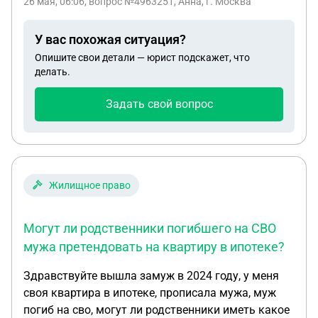
26 мая, 06:06
, вопрос №4963251, Анна, г. Москва
работать, хотя в штате есть фармацевты, просто
моя заведующая не хочет заморачиваться. Есть
У вас похожая ситуация?
ли у меня какие-то права? Законен ли отказ?
Опишите свои детали — юрист подскажет, что
делать.
Задать свой вопрос
Жилищное право
Могут ли родственники погибшего на СВО
мужа претендовать на квартиру в ипотеке?
Здравствуйте вышла замуж в 2024 году, у меня
своя квартира в ипотеке, прописала мужа, муж
погиб на сво, могут ли родственники иметь какое