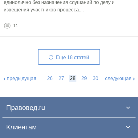
единолично без назначения слушаний по делу и
извещения участников процесса....
11
Еще
18
статей
предыдущая
26
27
28
29
30
следующая
Правовед.ru
Клиентам