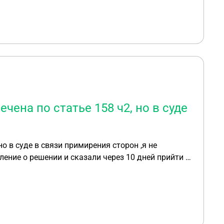
чена по статье 158 ч2, но в суде
о в суде в связи примирения сторон ,я не
ение о решении и сказали через 10 дней прийти и
.Скажите это прсото формальность и я могу
но пойти и поставить печать эту?Аппиляцию точно
асстались на отличной ноте,она просто ушла и