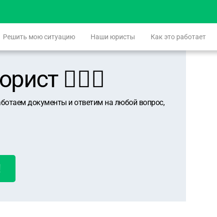
Решить мою ситуацию
Наши юристы
Как это работает
ист 👨🏻‍⚖️
аботаем документы и ответим на любой вопрос,
!