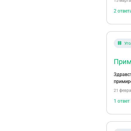
15 марта
2 ответ
Уго
Прим
Здравст
примире
21 февра
1 ответ