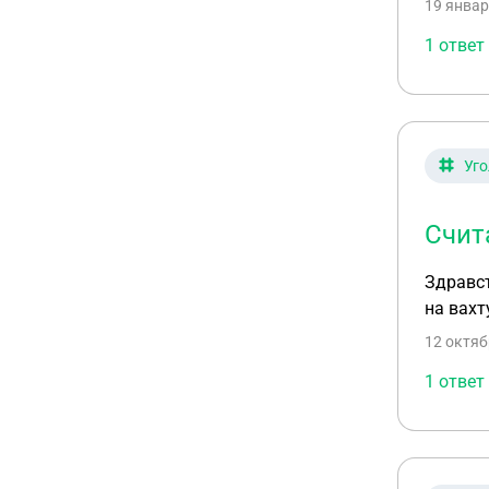
19 январ
1 ответ
Уго
Счит
Здравст
на вахт
12 октяб
1 ответ