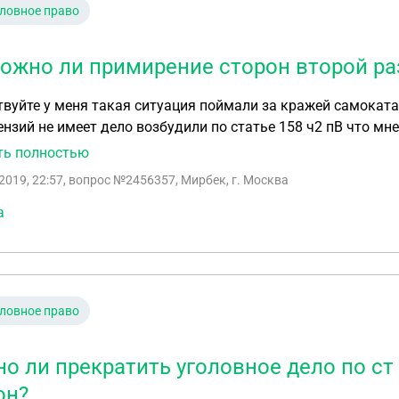
ловное право
ожно ли примирение сторон второй раз
вуйте у меня такая ситуация поймали за кражей самоката
ензий не имеет дело возбудили по статье 158 ч2 пВ что мне 
2 ст 158 ук рф тогда дело было прекращено в связи с применением сторон 
ть полностью
ьно го РФ двое маленьких детей жена дома с детьми. Отве
2019, 22:57
, вопрос №2456357, Мирбек, г. Москва
чает
а
ловное право
о ли прекратить уголовное дело по ст 
он?