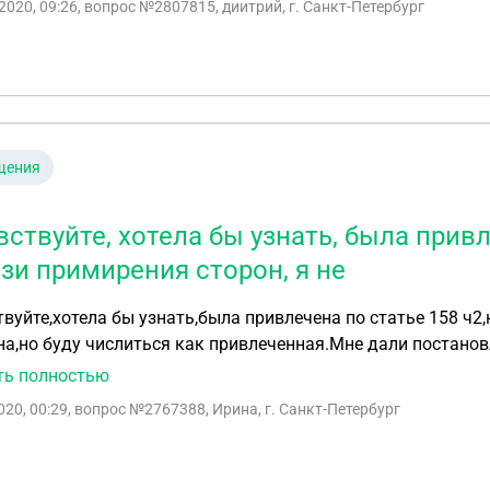
2020, 09:26
, вопрос №2807815, диитрий, г. Санкт-Петербург
щения
ствуйте, хотела бы узнать, была привле
язи примирения сторон, я не
вуйте,хотела бы узнать,была привлечена по статье 158 ч2,н
а,но буду числиться как привлеченная.Мне дали постановл
ть печать,но начался в городе карантин и суд был закрыт
ть полностью
 бумагу и забыть или же должна после карантина все рав
020, 00:29
, вопрос №2767388, Ирина, г. Санкт-Петербург
е подавал.Потерпевшая даже документы брать не стала и р
зала суда)