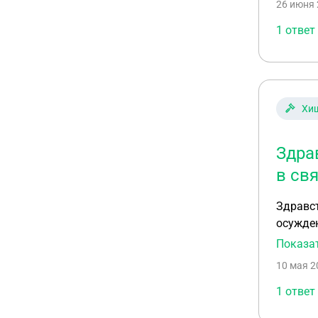
26 июня 
1 ответ
Хи
Здрав
в св
Здравст
осужден
постави
Показа
порвать
10 мая 2
никто н
все из 
1 ответ