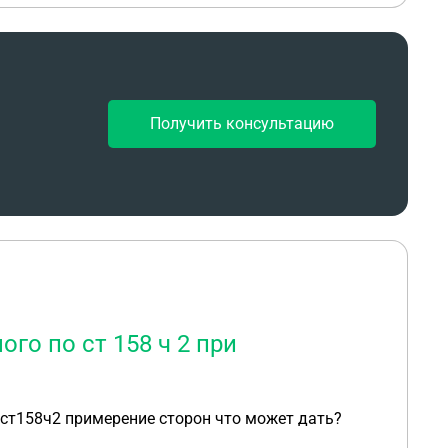
Получить консультацию
го по ст 158 ч 2 при
 ст158ч2 примерение сторон что может дать?