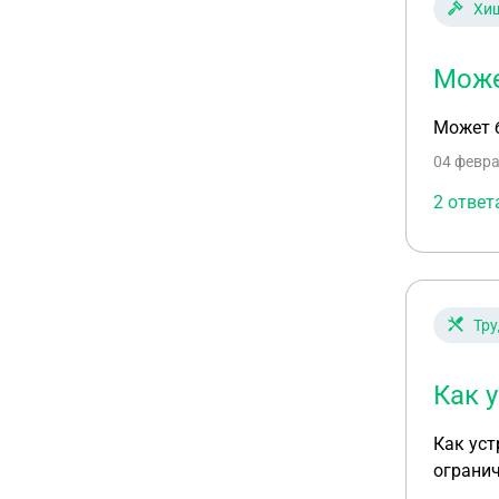
Хи
Може
Может б
04 февра
2 ответ
Тру
Как 
Как уст
огранич