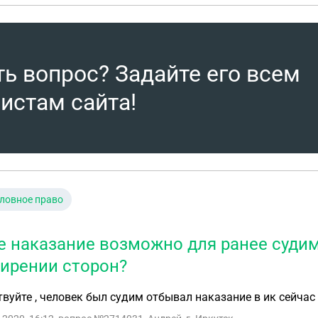
ть вопрос? Задайте его всем
истам сайта!
ловное право
е наказание возможно для ранее судимо
ирении сторон?
вуйте , человек был судим отбывал наказание в ик сейчас