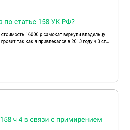
 по статье 158 УК РФ?
 стоимость 16000 р самокат вернули владельцу
грозит так как я привлекался в 2013 году ч 3 ст
Сейчас работаю но не
тьте пожалуйста. Так как адвокат от гос ничего
158 ч 4 в связи с примирением