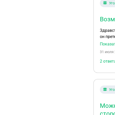
Уго
Возм
Здравст
он прет
30 п а ч 
Показа
официал
31 июля 
не отве
2 ответ
Уго
Можн
стор