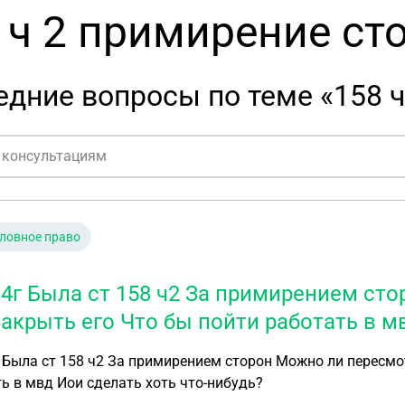
 ч 2 примирение ст
дние вопросы по теме «158 ч
ловное право
14г Была ст 158 ч2 За примирением ст
закрыть его Что бы пойти работать в м
 Была ст 158 ч2 За примирением сторон Можно ли пересмо
ь в мвд Иои сделать хоть что-нибудь?