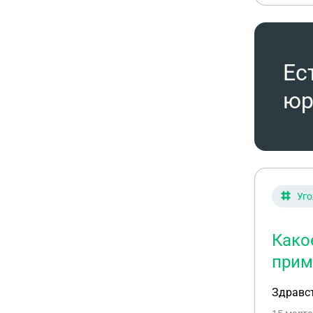
Ес
юр
Уго
Како
прим
Здравст