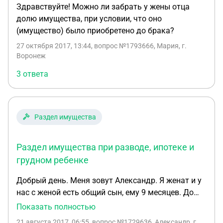
Здравствуйте! Можно ли забрать у жены отца
долю имущества, при условии, что оно
(имущество) было приобретено до брака?
27 октября 2017, 13:44
, вопрос №1793666, Мария, г.
Воронеж
3 ответа
Раздел имущества
Раздел имущества при разводе, ипотеке и
грудном ребенке
Добрый день. Меня зовут Александр. Я женат и у
нас с женой есть общий сын, ему 9 месяцев. До
свадьбы у меня в собственности была
Показать полностью
однокомнатная квартира. После свадьбы взяли в
21 августа 2017, 06:55
, вопрос №1729636, Александр, г.