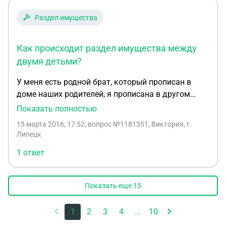
Раздел имущества
Как происходит раздел имущества между
двумя детьми?
У меня есть родной брат, который прописан в
доме наших родителей, я прописана в другом
месте. Как после смерти родителей происходит
Показать полностью
раздел имущества, если договориться мирно о
15 марта 2016, 17:52
, вопрос №1181351, Виктория, г.
выборе конкретной половины дома не
Липецк
получается? Есть ли у него какие -либо
1 ответ
преимущества, если он прописан в доме, а я нет?
Показать еще
15
1
2
3
4
...
10