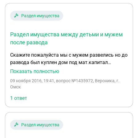
Раздел имущества
Раздел имущества между детьми и мужем
после развода
Скажите пожалуйста мы с мужем развелись но до
развода был куплен дом под мат.капитал
документы на дом оформлены на меня и
Показать полностью
составлен договор дарения доли на троих детей
09 ноября 2016, 19:41
, вопрос №1435972, Вероника, г.
теперь муж требует свою долю дома имеет ли он
Омск
права на этот дом и может ли он получить долю
1 ответ
Раздел имущества