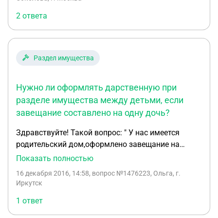
часть дома в денежном эквиваленте?
2 ответа
Раздел имущества
Нужно ли оформлять дарственную при
разделе имущества между детьми, если
завещание составлено на одну дочь?
Здравствуйте! Такой вопрос: " У нас имеется
родительский дом,оформлено завещание на
младшую дочь,право на собственность и
Показать полностью
земельный участок тоже оформлен на младшую
16 декабря 2016, 14:58
, вопрос №1476223, Ольга, г.
дочь,при этом мама жива.Нужно ли оформить
Иркутск
дарственную в случае раздела имещества с
1 ответ
родными братьями и сёстрами.