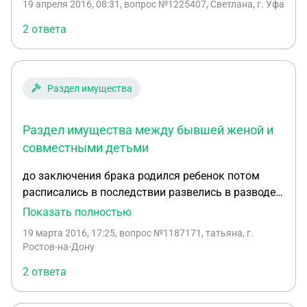
19 апреля 2016, 08:31
, вопрос №1225407, Светлана, г. Уфа
года назад.В её двухкомнатной квартире живут её
две дочери и сын.Старшая дочь ещё при жизни
2 ответа
сделала долевые на пятерых так как вписала
двух своих сыновей.Получается на пять
долей.Получается ещё одной дочери нечего не
Раздел имущества
досталось и плюс нам с сестрёнкой.Подскажите
пожалуйста можно ли что сделать?Раньше даже
и не хотели нечего.Но сейчас старшая дочь
Раздел имущества между бывшей женой и
бабушки которая доли оформила на своих ещё
совместными детьми
двух сыновей выживает остальных.Заранее Вам
до заключения брака родился ребенок потом
спасибо. минуту назад
расписались в последствии развелись в разводе
родился еще один ребенок дети взрослые
Показать полностью
квартира кооперативная на что имееть право
19 марта 2016, 17:25
, вопрос №1187171, татьяна, г.
бывшая жена и взрослые дети
Ростов-на-Дону
2 ответа