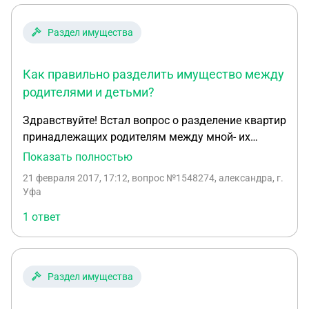
право подать в суд на то, чтобы он поделил эту
квартиру пополам с последующей продажей ?
Раздел имущества
заранее благодарю за ответ
Как правильно разделить имущество между
родителями и детьми?
Здравствуйте! Встал вопрос о разделение квартир
принадлежащих родителям между мной- их
дочерью и моим братом - их сыном. В
Показать полностью
наследовании 2 квартиры: 2-х комнатная, где на
21 февраля 2017, 17:12
, вопрос №1548274, александра, г.
данный момент проживают родители, она
Уфа
приватизированна на 3х человек: маму, брата,
1 ответ
внучку-дочь брата несовершеннолетняя 17 лет; 3-
х комнатная, где проживает брат с семьей, но в
квартире прописаны я и отец, собственником
является папа, квартира не приватизирована. Так
Раздел имущества
же есть 2 дачных участка, объединенных за
одним забором, но владельцем одного является