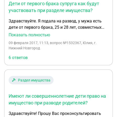
Дети от первого брака супруга как будут
брат, другого папа. Изначально по планам
родителей было: 2х комнатная и оба земельных
участвовать при разделе имущества?
участка мои, 3х комнатная брата. Так вот, как
Здравствуйте. Я подала на развод, у мужа есть
быть теперь, если, по задумкам родителей, моя
дети от первого брака, 25 и 28 лет, совместных
квартира теперь приватизирована на брата и его
детей нет. Скажите мне, пожалуйста, как будет
Показать полностью
дочь, один из земельных участков тоже его? Как
делиться имущество, на 4 ( моя, мужа, сына мужа
нам стать собственниками недвижимости,
09 февраля 2017, 11:13
, вопрос №1532367, Юлия, г.
и дочь мужа) доли, или дети будут иметь доли с
которая предназначалось каждому? На договоры
Нижний Новгород
отцовской доли? Не уже ли я должна делить на
дарения брат категорически не согласен, только
6 ответов
детей свое имущество. Они мне чужие, да и уже у
на договора купли продажи.
всех свои семьи. Спасибо большое!
Раздел имущества
Имеют ли совершеннолетние дети право на
имущество при разводе родителей?
Здравствуйте! Прошу Вас проконсультировать