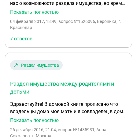
нас о возможности раздела имущества, во время
или после бракоразводного процесса, не только
Показать полностью
между супругами, но и учитывая двоих детей.
04 февраля 2017, 18:49
, вопрос №1526096, Вероника, г.
Дети совершеннолетние. Дочери 22 года, сыну
Краснодар
недавно исполнилось 18. Супруг живет с другой
7 ответов
семьей с 2013 года. Сейчас подаем документы на
развод, но он отказывается честно делить
имущество. Очень прошу Вашей помощи!
Раздел имущества
Раздел имущества между родителями и
детьми
Здравствуйте! В домовой книге прописано что
владельцы дома моя мать и я совладелец.в доме
прописана я, мой сын, мать, отец, сестра и
Показать полностью
бабушка. Отец выгоняет из дому . Хочу узнать, на
26 декабря 2016, 21:04
, вопрос №1485931, Анна
что я имею право? И могу ли я потребовать свою
Соколова, г. Москва