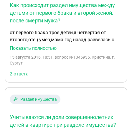
Как происходит раздел имущества между
детьми от первого брака и второй женой,
после смерти мужа?
от первого брака трое детей,я четвертая от
второго,отец умер,мама год назад развелась с
отцом,наша семья все 30 лет прожили в доме
Показать полностью
оформленном на отца,и прописаны в этом доме,те
15 августа 2016, 18:51
, вопрос №1345935, Кристина, г.
трое детей написали заявление на имущество при
Сургут
чем двое отказные сделали в сторону
2 ответа
старшего,как нам быть в этой ситуации?можно ли
маме подать на раздел имущества если отца нет
в живых и как это сделать?
Раздел имущества
Учитываются ли доли совершеннолетних
детей в квартире при разделе имущества?