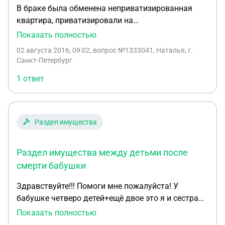
В браке была обменена неприватизированная
квартира, приватизировали на
несовершеннолетних (в то время) детей в равных
Показать полностью
долях по 1/3 на детей и на супругу. Будут ли при
02 августа 2016, 09:02
, вопрос №1333041, Наталья, г.
разводе в разделе имущества учитываться доли,
Санкт-Петербург
теперь уже совершеннолетних детей
1 ответ
Раздел имущества
Раздел имущества между детьми после
смерти бабушки
Здравствуйте!!! Помоги мне пожалуйста! У
бабушке четверо детей+ещё двое это я и сестра
мы остались без родителей в маленьком возрасте
Показать полностью
у бабушке под опекунством.Бабушка померла два