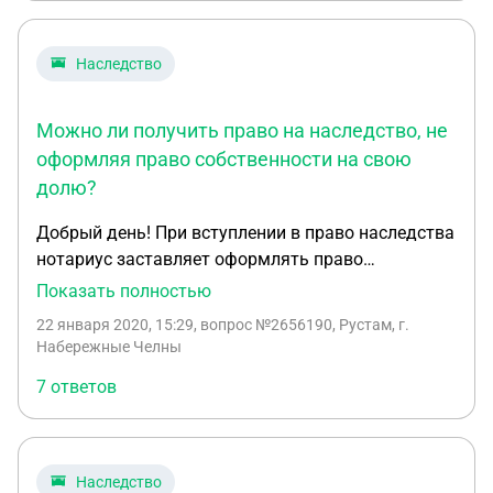
Наследство
Можно ли получить право на наследство, не
оформляя право собственности на свою
долю?
Добрый день! При вступлении в право наследства
нотариус заставляет оформлять право
собственности на 1/2 долю совместно нажитого
Показать полностью
имущества (оформленного на умершего супруга),
22 января 2020, 15:29
, вопрос №2656190, Рустам, г.
а долю умершего супруга получать в наследство.
Набережные Челны
Вопрос: Можно ли не оформляя право
7 ответов
собственности своей доли на себя, получить
право на наследство на все имущества,
оформленного на умершего супруга? Других
наследников нет.
Наследство