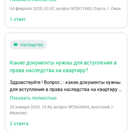
давать мне никакой информации о наличии
вступления в права наследства женщину
04 февраля 2020, 02:47
, вопрос №2671683, Ольга, г. Омск
завещания и вообще отказывается говорить со
выписать "в никуда"? Спасибо
мной о наследстве. Может ли мой брат
1 ответ
единолично вступить в права наследования , не
поставив меня в известность о дате вступления в
права наследства ? Я обращалась к нотариусу за
Наследство
консультацией, но мне сказали, что надо
предоставить свидетельство о смерти. Брат
никаких документов мне не дает . Как мне
Какие документы нужны для вступления в
поступить?
права наследства на квартиру?
Здравствуйте ! Вопрос ; - какие документы нужны
для вступления в права наследства на квартиру ?
(1/2 квартиры моя, 1/2 умершего родственника,
Показать полностью
переданная мне по его завещанию) И какова
29 января 2020, 10:46
, вопрос №2664464, Анатолий, г.
стоимость оформления ?
Иваново
2 ответа