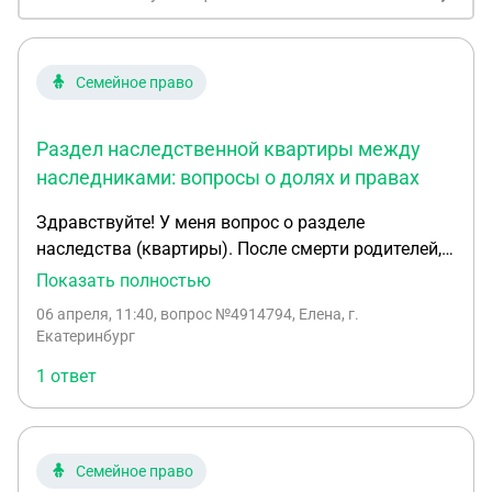
Семейное право
Раздел наследственной квартиры между
наследниками: вопросы о долях и правах
Здравствуйте! У меня вопрос о разделе
наследства (квартиры). После смерти родителей,
наследники - я и мой брат, но он прописан в
Показать полностью
квартире и в приватизации, а я нет. Я подавала
06 апреля, 11:40
, вопрос №4914794, Елена, г.
заявление о вступление в право наследства
Екатеринбург
нотариусу, это было еще в 2013 году (при
1 ответ
Украине). За все это время в квартире
периодически проживал брат. В 2024 году брат
погиб на СВО, его жена подала на меня иск в суд
от себя и от не совершено летнего сына, о
Семейное право
признании долей наследства. У меня вопрос: