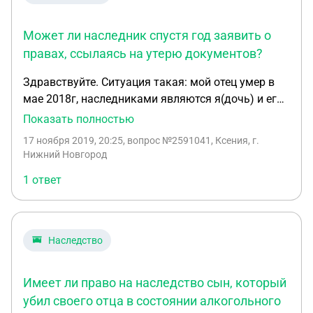
Может ли наследник спустя год заявить о
правах, ссылаясь на утерю документов?
Здравствуйте. Ситуация такая: мой отец умер в
мае 2018г, наследниками являются я(дочь) и его
официальная жена Наталья. После смерти,
Показать полностью
Наталья уехала к своим родителям и больше не
17 ноября 2019, 20:25
, вопрос №2591041, Ксения, г.
объявлялась. В права наследства я вступила,
Нижний Новгород
спустя полгода смерти, фактически. К нотариусу
1 ответ
обращалась сразу. О том, что существует ещё и
жена, я нотариусу сообщила, ничего не скрывала.
Нотариус сказала, что Наталью поставит в
известность, что я выступаю в права наследства.
Наследство
И так, проходит год, мне приходит повестка в суд.
Иск от Натальи с росьбой о том, чтобы ей
Имеет ли право на наследство сын, который
восстановили сроки вступления в права
наследства. Причиной того, что Наталья не
убил своего отца в состоянии алкогольного