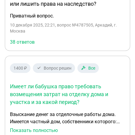
или лишить права на наследство?
вступление в наследство квартирой, ею и ее не
совершенно летним сыном, но ведь она имеет
Приватный вопрос.
право вступать в наследство не на всю квартиру,
10 декабря 2025, 22:21
, вопрос №4787505, Аркадий, г.
а только на часть ее мужа, я правильно поняла?
Москва
Его жена с ребенком проживает по другому
38 ответов
адресу и имеют в собственности 2 квартиры и
дом, т.е. жильем она обеспечена и в этой
квартире она никогда не появлялась.
1400 ₽
Вопрос решен
Все
Имеет ли бабушка право требовать
возмещения затрат на отделку дома и
участка и за какой период?
Взыскание денег за отделочные работы дома.
Имеется частный дом, собственники которого:
ребенок 14 лет (4/9), ребенок 8 лет (4/9), бабушка
Показать полностью