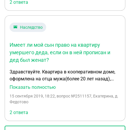
информацию у нотариуса, перед вступлением в
2 ответа
спустя год?
права наследства
Наследство
Имеет ли мой сын право на квартиру
умершего деда, если он в ней прописан и
дед был женат?
Здравствуйте. Квартира в кооперативном доме,
оформлена на отца мужа(более 20 лет назад),
собственник только он. В этой квартире прописан
Показать полностью
мой муж и сын несовершеннолетний. Отец умер,
15 сентября 2019, 18:22
, вопрос №2511157, Екатерина, д.
но росписался с женщиной менее года назад.
Федотово
Имеет ли жена право на квартиру и есть ли какие
2 ответа
права у моего сына? И имеет ли право его супруга
проживать в квартире до вступления в права
наследства?(в квартире не является