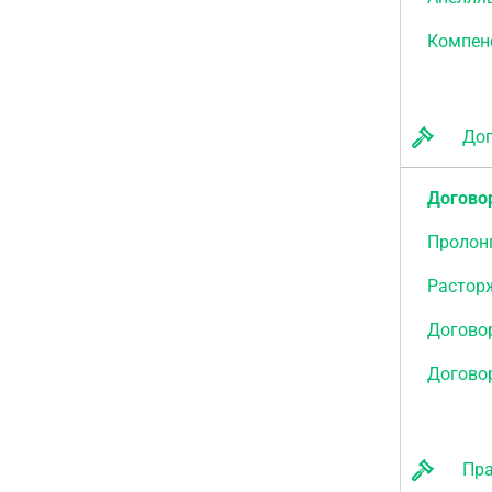
Компен
Дого
Догово
Пролон
Растор
Договор
Догово
Прав