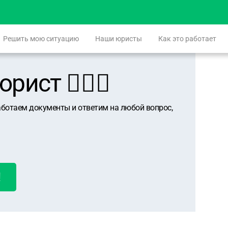
Решить мою ситуацию
Наши юристы
Как это работает
ист 👨🏻‍⚖️
аботаем документы и ответим на любой вопрос,
!