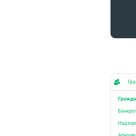
Граж
Гражда
Банкро
Надзор
Апелля