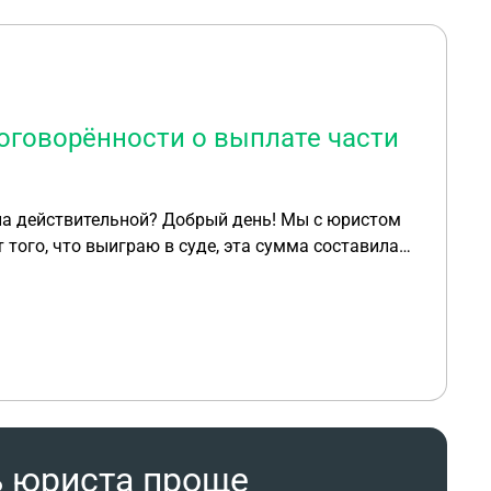
оговорённости о выплате части
обрый день! Мы с юристом
 того, что выиграю в суде, эта сумма составила
я услуги (ошибки в иске), после чего юрист
ый характер сделки (по переписке) и грозит пойти
и и иска, в обоих документах нашла ошибки,
ния?
ь юриста проще