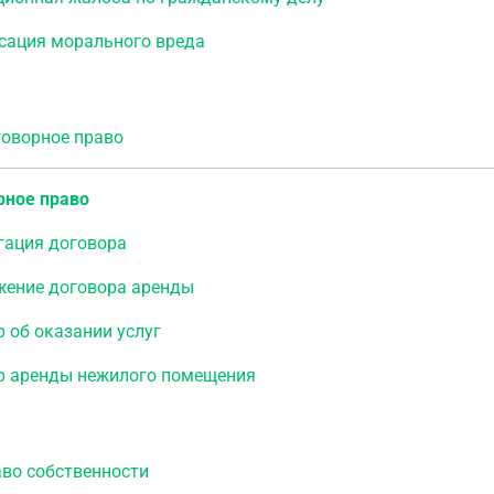
сация морального вреда
ворное право
рное право
гация договора
жение договора аренды
 об оказании услуг
р аренды нежилого помещения
о собственности