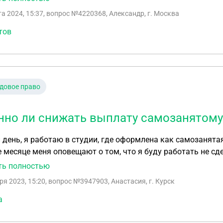
та 2024, 15:37
, вопрос №4220368, Александр, г. Москва
тов
довое право
нно ли снижать выплату самозанятому
день, я работаю в студии, где оформлена как самозанятая
 месяце меня оповещают о том, что я буду работать не сд
е. И уведомляют, что зарплата за этот месяц у меня будет 
ть полностью
ря 2023, 15:20
, вопрос №3947903, Анастасия, г. Курск
а