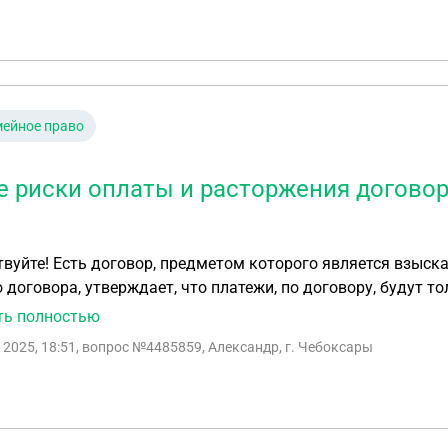
ейное право
е риски оплаты и расторжения договор
взыскание денежных средств с должника. Исполнитель,
 договора, утверждает, что платежи, по договору, будут толь
вору: 1) Если Исполнитель не сможет взыскать по долгу, сможет ли он требовать от
ть полностью
ть какую-то сумму по договору? 2) Исходя из первого вопроса, если Заказчик решит расторгнуть
 2025, 18:51
, вопрос №4485859, Александр, г. Чебоксары