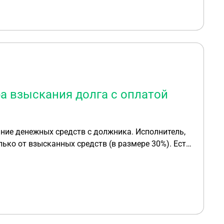
а взыскания долга с оплатой
ко от взысканных средств (в размере 30%). Есть
настоящий договор, то какие риски он может понести? С уважением, Александр! Договор во вложении.