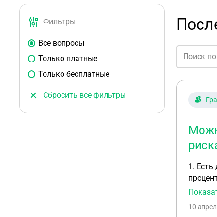
Посл
Фильтры
Все вопросы
Только платные
Только бесплатные
Сбросить все фильтры
Гр
Можн
риск
1. Есть договор 
процентную мотивацию: А1. За прод
после завершен
Показа
риска признания тр
10 апрел
постоя