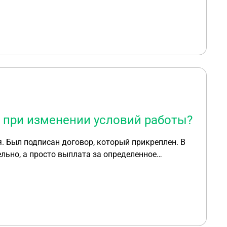
 при изменении условий работы?
. Был подписан договор, который прикреплен. В
ельно, а просто выплата за определенное
ниже раз в 10. Законно ли это?