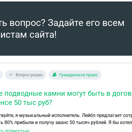
ть вопрос? Задайте его всем
истам сайта!
Вопрос решен
Гражданское право
е подводные камни могут быть в дого
нсе 50 тыс руб?
вуйте, я музыкальный исполнитель. Лейбл предлагает сотр
ь 80% прибыли и получу аванс 50 тысяч рублей. Я бы хотел
оговора.
ть полностью