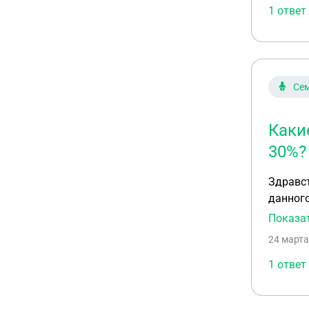
1 ответ
Сем
Каки
30%?
Здравствуйте! Есть договор, предметом которого является 
данного
сомнения по данному дого
Показа
Заказчика оплати
24 марта
1 ответ