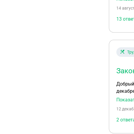
14 авгус
13 отве
Тру
Зако
Добрый 
декабре
действи
Показа
12 декаб
2 ответ