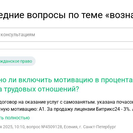
едние вопросы по теме «возн
ажданское право
о ли включить мотивацию в процентах
а трудовых отношений?
на оказание услуг с самозанятым. указана почасовая оплата. 2. мы хотим добавить в договор
ажу лицензии Битрикс24 - 3%. А2. От стоимости моделирования проекта/услуги
ия актирования моделирования - 20% . А3. От маржинальной прибыли - 6,5%. 3. Хотим избежать
ть полностью
удовыми отношениями. 4. Можно ли данную мотивацию добавить в договор? Мы готовы будем
я 2025, 10:10
, вопрос №4509128, Есения, г. Санкт-Петербург
нно сотрудничать юристом, который даст нам понятную а