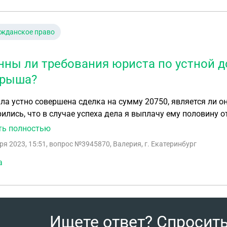
ажданское право
нны ли требования юриста по устной д
рыша?
 устно совершена сделка на сумму 20750, является ли она действительной? Д
ились, что в случае успеха дела я выплачу ему половину от
Я не хотела платить по причине некачественного выполнени
ть полностью
л мне досудебную претензию, в которой ссылается на устн
ря 2023, 15:51
, вопрос №3945870, Валерия, г. Екатеринбург
если не выплачу. Я оплачивала написание юристом претензи
ольше ничего по факту не сделал. Законны ли его требова
а
Ищете ответ? Спросит