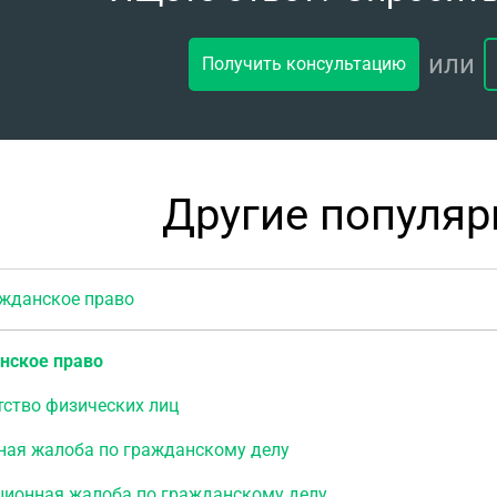
или
Получить консультацию
Другие популя
данское право
нское право
тство физических лиц
ная жалоба по гражданскому делу
ционная жалоба по гражданскому делу