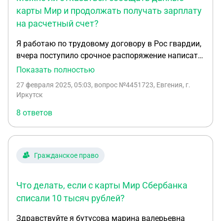
карты Мир и продолжать получать зарплату
на расчетный счет?
Я работаю по трудовому договору в Рос гвардии,
вчера поступило срочное распоряжение написать
заявление о переводе заработной платы по
Показать полностью
номеру карты Мир, обязав указать 16значные
27 февраля 2025, 05:03
, вопрос №4451723, Евгения, г.
числа и срок действия карты. Ссылаются на
Иркутск
казначейство и налоговую. Ранее все получали (и
8 ответов
я) зп на р/с. Считаю неудобным для себя
получать деньги по номеру карты(вдруг я её
потеряю, украдут) , потом бегать в банк, на
работу предоставляя новые данные карты. Могу
Гражданское право
ли я отказаться предоставлять номер карты и
срок её действия и продолжить получать зп на р/
Что делать, если с карты Мир Сбербанка
с?
списали 10 тысяч рублей?
Здравствуйте я бутусова марина валерьевна