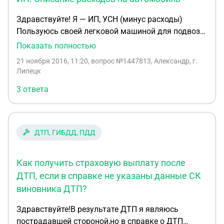
Здравствуйте! Я — ИП, УСН (минус расходы)
Пользуюсь своей легковой машиной для подвоза
товара. Могу ли списывать расходы на заправку
Показать полностью
и ремонт автомобиля в расходы. Если да, то на
21 ноября 2016, 11:20
, вопрос №1447813, Александр, г.
каком основании. Спасибо!
Липецк
3 ответа
ДТП, ГИБДД, ПДД
Как получить страховую выплату после
ДТП, если в справке не указаны данные СК
виновника ДТП?
Здравствуйте!В результате ДТП я являюсь
пострадавшей стороной,но в справке о ДТП