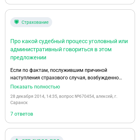
Страхование
Про какой судебный процесс уголовный или
административный говориться в этом
предложении
Если по фактам, послужившим причиной
наступления страхового случая, возбужденно
уголовное дело или начат судебный процесс,
Показать полностью
принятие решения о страховой выплате может
28 декабря 2014, 14:35
, вопрос №670454, алексей, г.
быть отсрочено до окончания расследования или
Саранск
судебного разбирательства, либо установления
7 ответов
невиновности застрахованного лица или
выгодоприобретателя