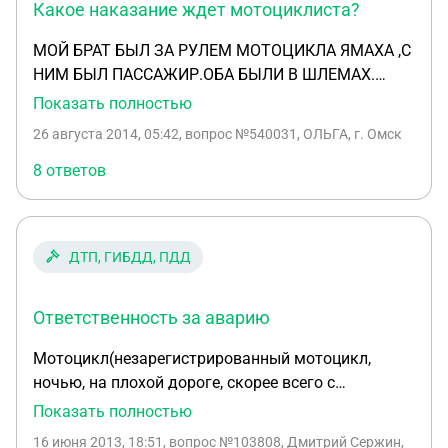
Какое наказание ждет мотоциклиста?
МОЙ БРАТ БЫЛ ЗА РУЛЕМ МОТОЦИКЛА ЯМАХА ,С
НИМ БЫЛ ПАССАЖИР.ОБА БЫЛИ В ШЛЕМАХ.
НОЧЬЮ НА БОЛЬШОЙ СКОРОСТИ ОНИ ЕХАЛИ ПО
Показать полностью
ГЛАВНОЙ ДОРОГЕ , И ИМ НАВСТРЕЧУ ВЫЕЗЖАЛ
26 августа 2014, 05:42
, вопрос №540031, ОЛЬГА, г. Омск
АВТОМОБИЛЬ "РЕНО ЛОГАН",КОТОРЫЙ ,ПО
СЛОВАМ СОТРУДНИКОВ ГИБДД "НЕ
8 ответов
ПРЕДОСТАВИЛ ПРЕИМУЩЕСТВО МОТОЦИКЛУ" В
РЕЗУЛЬТАТЕ СТОЛКНОВЕНИЯ ВОДИТЕЛЬ
МОТОЦИКЛА(МОЙ БРАТ) И ЕГО ПАССАЖИР
ДТП, ГИБДД, ПДД
ПОЛУЧИЛИ ПОВРЕЖДЕНИЯ РАЗЛИЧНОЙ
СТЕПЕНИ ТЯЖЕСТИ. ЧЕРЕЗ ТРОЕ СУТОК
ПАССАЖИР МОТОЦИКЛА СКОНЧАЛСЯ,НЕ
Ответственность за аварию
ПРИХОДЯ В СОЗНАНИЕ. ГРОЗИТ ЛИ НАКАЗАНИЕ
Мотоцикл(незарегистрированный мотоцикл,
МОЕМУ БРАТУ,Т.К. ОН БЫЛ ОТВЕТСТВЕНЕН ЗА
ночью, на плохой дороге, скорее всего с
ПАССАЖИРА,ХОТЯ ДТП ПРОИЗОШЛО НЕ ПО ЕГО
превышением скорости, пьяный или нет
ВИНЕ? ЗАРАНЕЕ СПАСИБО.
Показать полностью
неизвестно,освещение в этом месте не было)
16 июня 2013, 18:51
, вопрос №103808, Дмитрий Сержин,