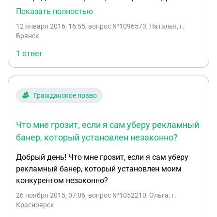
инспектор не вписал никаких данных о страховой
Показать полностью
компании виновника ДТП,причём он был не
12 января 2016, 16:55
, вопрос №1096573, Наталья, г.
вписан в страховку и был пьяный.Что делать?
Брянск
1 ответ
Гражданское право
Что мне грозит, если я сам уберу рекламный
банер, который установлен незаконно?
Добрый день! Что мне грозит, если я сам уберу
рекламный банер, который установлен моим
конкурентом незаконно?
26 ноября 2015, 07:06
, вопрос №1052210, Ольга, г.
Красноярск