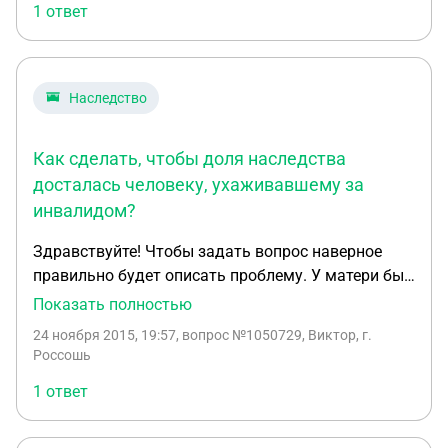
1 ответ
Наследство
Как сделать, чтобы доля наследства
досталась человеку, ухаживавшему за
инвалидом?
Здравствуйте! Чтобы задать вопрос наверное
правильно будет описать проблему. У матери был
сын. В 2012 году сын на мотоцикле попадает в
Показать полностью
аварию,в итоге потеря трудоспособности и 1
24 ноября 2015, 19:57
, вопрос №1050729, Виктор, г.
группа. От 1 брака у сына имеется дочь. Мать
Россошь
старенькая 85 лет. В середине 2011 года, за пол
1 ответ
года до аварии сын получает 1 комнатную
квартиру по программе расселения ветхого
жилья. С 2011 года сын сожительствует с