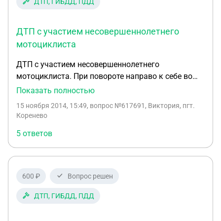
ДТП, ГИБДД, ПДД
ДТП с участием несовершеннолетнего
мотоциклиста
ДТП с участием несовершеннолетнего
мотоциклиста. При повороте направо к себе во
двор получила удар в правую дверь.Мотоциклист
Показать полностью
- несовершеннолетний,16 лет, без водительского
15 ноября 2014, 15:49
, вопрос №617691, Виктория, пгт.
удостоверения, без страховки - решил проскочить
Коренево
справа по обочине. В результате повреждена
5 ответов
правая дверь и порог.У мотоциклиста ушиб
мизинца. Вопрос - как и с кого взыскать ущерб?
600 ₽
Вопрос решен
ДТП, ГИБДД, ПДД