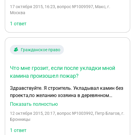
имеются права? Имею ли права я слушать
17 октября 2015, 16:23
, вопрос №1009597, Макс, г.
музыку в такое время громко? Г. Москва
Москва
1 ответ
Гражданское право
Что мне грозит, если после укладки мной
камина произошел пожар?
Здравствуйте. Я строитель. Укладывал камин без
проекта,по желанию хозяина в деревянном
доме,проверял при собственниках , все было
Показать полностью
хорошо, нигде не пропустил недочетов. Через
12 октября 2015, 20:17
, вопрос №1003992, Петр Благов, г.
месяц произошел пожар. Пожарная экспертиза
Бронницы
дала заключение , что пожар произошел от
1 ответ
камина. Мне что-то грозит ?