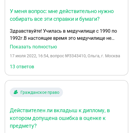
У меня вопрос: мне действительно нужно
собирать все эти справки и бумаги?
Здравствуйте! Училась в медучилище с 1990 по
1992г.В настоящее время это медучилище не
существует,его прикрепили к другому
Показать полностью
медучилищу.У меня утерян вкладыш к диплому.
17 июля 2022, 16:54
, вопрос №3343410, Ольга, г. Москва
Обращалась по поводу восстановления
вкладыша.Ответ-соберите кучу справок и бумаг,
13 ответов
только после этого пишите заявление на имя
директора медучилища. У меня вопрос:мне
действительно нужно собирать все эти справки и
Гражданское право
бумаги? .
Действителен ли вкладыш к диплому, в
котором допущена ошибка в оценке к
предмету?