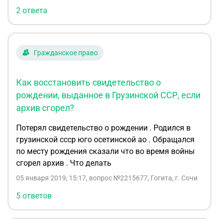
выданы документы - нет. Ждать официального
2 ответа
ответа от органов ЗАГС, 1, а то и 2 месяца - долго.
Буду исковое писать сама, поэтому услуги можете
не предлагать. Рада консультациям. 1000+ к
вашей карме ;)
Гражданское право
Как восстановить свидетельство о
рождении, выданное в Грузинской ССР, если
архив сгорел?
Потерял свидетельство о рождении . Родился в
грузинской ссср юго осетинской ао . Обращался
по месту рождения сказали что во время войны
сгорел архив . Что делать
05 января 2019, 15:17
, вопрос №2215677, Гогита, г. Сочи
5 ответов