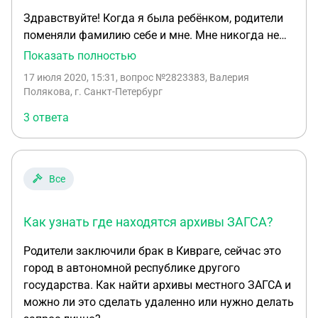
Здравствуйте! Когда я была ребёнком, родители
поменяли фамилию себе и мне. Мне никогда не
выдавали свидетельство о перемене имени,
Показать полностью
просто заменили свидетельство о рождении.
17 июля 2020, 15:31
, вопрос №2823383, Валерия
Сейчас мне нужен документ, подтверждающий ту
Полякова, г. Санкт-Петербург
перемену фамилии (для иммиграции).
3 ответа
Обратилась в МФЦ, в ответ получила отказ. ЗАГС
сообщил, что не нашли такую запись (это был
точно тот ЗАГС, где родители меняли фамилию). В
ЗАГС напрямую пока не получается обратиться
Все
из-за пандемии. Подскажите, могу ли я вообще
получить свидетельство о перемене имени? Или
Как узнать где находятся архивы ЗАГСА?
так как мне поменяли свидетельство о рождении,
оно не положено? Если нет, то каким документом
Родители заключили брак в Кивраге, сейчас это
я могу подтвердить факт перемены фамилии в
город в автономной республике другого
детстве?
государства. Как найти архивы местного ЗАГСА и
можно ли это сделать удаленно или нужно делать