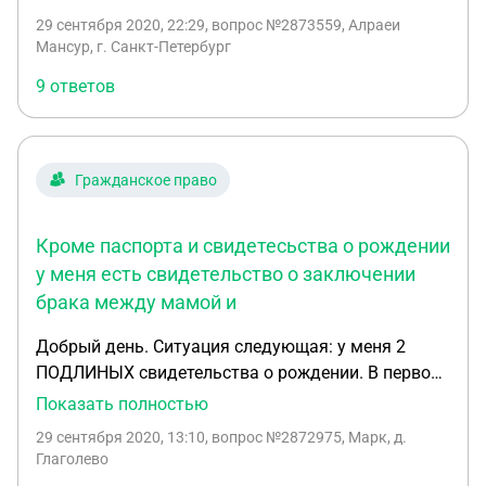
стол, сейчас мы хотим разводиться. Я постоянно
29 сентября 2020, 22:29
, вопрос №2873559, Алраеи
работаю и нахожусь за пределами России… Мой
Мансур, г. Санкт-Петербург
вопрос, можно оформлять другу доверенность
9 ответов
чтобы он проходил все процедуры развода, если я
не нахожусь в России? Моя супруга в России
находится. Если можно, какие документы нужны?
Текст доверенности как выглядит? Хочу
Гражданское право
уведомляться что у нас детей нет, нет никаких
ссор между нами… и уже мы договорились
Кроме паспорта и свидетесьства о рождении
разводиться. Мы оба граждане РФ, в ЗАГСе не
были… Все оформлено в паспортном столе.
у меня есть свидетельство о заключении
брака между мамой и
Добрый день. Ситуация следующая: у меня 2
ПОДЛИНЫХ свидетельства о рождении. В первом
(выданном при рождении) указан генетический
Показать полностью
отец, во втором отчим (после усыновления). ОБА
29 сентября 2020, 13:10
, вопрос №2872975, Марк, д.
свидетельства о рождении с одинаковой датой
Глаголево
выдачи и ссылаются на одну и ту же запись акта