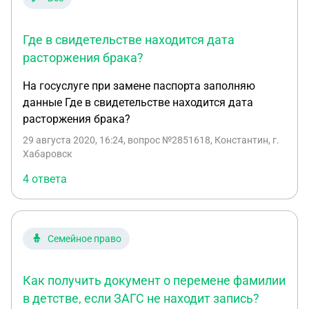
вескими вроде подтверждающих право
собственности на недвижимость). Генетический
Где в свидетельстве находится дата
отец признан умершим в 2001м году, отчим на
расторжения брака?
контакт не идёт СОВСЕМ, а если и пойдёт, то "из
г@вна" будет всячески отрицать хоть какую-то
На госуслуге при замене паспорта заполняю
свою причастность к ситуации. По большому
данные Где в свидетельстве находится дата
счёту мне СОВЕРШЕННО не важно какое в итоге
расторжения брака?
свидетельство о рождении будет считаться
29 августа 2020, 16:24
, вопрос №2851618, Константин, г.
действительным, для меня главное - привести ВСЕ
Хабаровск
документы от записи акта о рождении до
4 ответа
паспорта в соответствие друг другу.
Семейное право
Как получить документ о перемене фамилии
в детстве, если ЗАГС не находит запись?