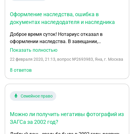
Оформление наследства, ошибка в
документах наследодателя и наследника
Доброе время суток! Нотариус отказал в
оформлении наследства. В завещании,
свидетельстве о смерти наследодателя, в
Показать полностью
свидетельстве о рождении наследника выявлена
22 февраля 2020, 21:13
, вопрос №2693983, Яна, г. Москва
ошибка в имени наследодателя. Т.е. в актах
гражданского состояния и завещании везде
8 ответов
разная трактовка имени. У нас две
разновидности ошибок: 1) Ошибки в документах
подтверждающих родство наследника (паспорт,
Семейное право
свидетельство о рождении). В случае, если в
паспорте фамилия отличается на одну букву от
фамилии наследодателя, необходимо установить
Можно ли получить негативы фотографий из
факт родственных отношений. Иск. заявление об
ЗАГСа за 2002 год?
установлении факта родственных отношений в