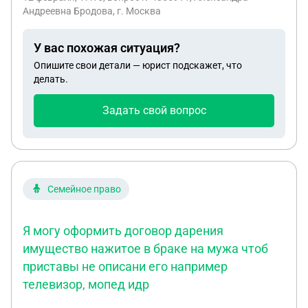
Кингисепп , Ленинградской обл ( это последнее
Андреевна Бродова, г. Москва
место прописки , которое мне известно ) . Я
подавала а бологовский суд и в кингисеппский ,
У вас похожая ситуация?
пришел отказ и там и там .
Опишите свои детали — юрист подскажет, что
делать.
Задать свой вопрос
Семейное право
Я могу оформить договор дарения
имущество нажитое в браке на мужа чтоб
приставы не описани его например
телевизор, мопед идр