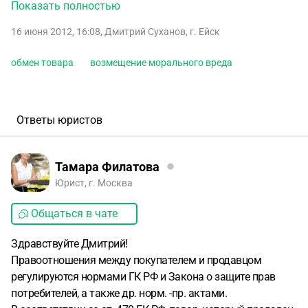
звездочка относится к расходным деталям, на которые
Показать полностью
гарантия не распространяется.
в договор в пункте
16 июня 2012, 16:08
,
Дмитрий Суханов
,
г. Ейск
расходные детали звездочка не внесена, но тем не менее
предложили взять ее бесплатно.
Я попросил заменить на
обмен товара
возмещение морального вреда
другую технику, мне отказали сказав, что я сам виновен в
поломке.
Ломается мопед уже третий раз. Первый раз они
заменили аккумулятор, потом заменили реле зарядки.
И
вот на третий раз я чуть не разбился.
Подскажите,могу ли
Ответы юристов
я требовать обмена товара или возврата денег и
возмещение морального вреда,т.к могла произойти
авария?
Тамара Филатова
Юрист, г. Москва
Общаться в чате
Здравствуйте Дмитрий!
Правоотношения между покупателем и продавцом
регулируются нормами ГК РФ и Закона о защите прав
потребителей, а также др. норм. -пр. актами.