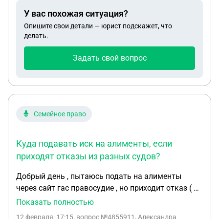
Пришла платёжка об оплате , от УК об уплате за
У вас похожая ситуация?
январь , расчет как за жилое помещение ,
Опишите свои детали — юрист подскажет, что
содержание, обслуживание , компоненты, есть ли
делать.
разница в расчете жилых помещений и
подвальных?
Задать свой вопрос
Семейное право
Куда подавать иск на алименты, если
приходят отказы из разных судов?
Добрый день , пытаюсь подать на алименты
через сайт гас правосудие , но приходит отказ ( не
тот суд ) Я с ребенком прописана в г Бологое
Показать полностью
Тверской области , бывший муж был прописан в г
12 февраля, 17:15
, вопрос №4855911, Александра