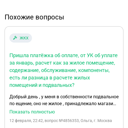
Похожие вопросы
ЖКХ
Пришла платёжка об оплате, от УК об уплате
за январь, расчет как за жилое помещение,
содержание, обслуживание, компоненты,
есть ли разница в расчете жилых
помещений и подвальных?
Добрый день , у меня в собственности подвальное
по ещение, оно не жилое , принадлежало магазину
как склад, сейчас оно находится в непригодном
Показать полностью
для использования , т.к. регулярно заливается
12 февраля, 22:42
, вопрос №4856353, Ольга, г. Москва
канализационными стоками.нет мокрой точки.