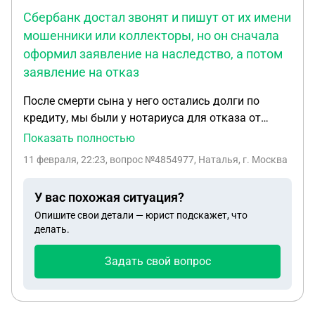
НАДЛЕЖАЩЕГО КАЧЕСТВА, НЕ ПОДЛЕЖАЩИХ
Сбербанк достал звонят и пишут от их имени
ОБМЕНУ п 11. Технически сложные товары
мошенники или коллекторы, но он сначала
бытового назначения, на которые установлены
оформил заявление на наследство, а потом
гарантийные сроки не менее одного года ----
заявление на отказ
попадает наш ноут в этот перечень или нет, если в
гарантийном талоне указан гарантийный срок 30
После смерти сына у него остались долги по
дней?
кредиту, мы были у нотариуса для отказа от
наследства т. к. сбербанк достал звонят и пишут
Показать полностью
от их имени мошенники или коллекторы, но он
11 февраля, 22:23
, вопрос №4854977, Наталья, г. Москва
сначала оформил заявление на наследство, а
потом заявление на отказ. Это нормально?
У вас похожая ситуация?
Опишите свои детали — юрист подскажет, что
делать.
Задать свой вопрос