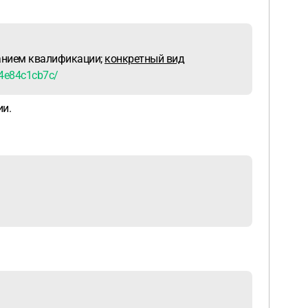
занием квалификации;
конкретный вид
4e84c1cb7c/
ии.