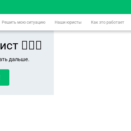
Решить мою ситуацию
Наши юристы
Как это работает
 👨🏻‍⚖️
ать дальше.
!