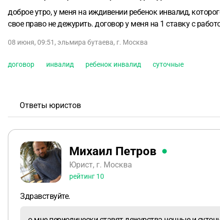
доброе утро, у меня на иждивении ребенок инвалид, которог
свое право не дежурить. договор у меня на 1 ставку с рабо
08 июня, 09:51
,
эльмира бутаева
,
г. Москва
договор
инвалид
ребенок инвалид
суточные
Ответы юристов
Михаил Петров
Юрист, г. Москва
рейтинг
10
Здравствуйте.
о мне периодически ставят дежурства ночные и суточн