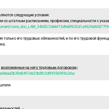
вляются следующие условия:
ии со штатным расписанием, профессии, специальности с ука
ocument/cons_doc_LAW_34683/2debf15d9e8f632d1a9626d60877f9
 только его трудовых обязанностей, и по его трудовой функц
ка.
,
возложенные на него трудовым договором;-
4bd4dad3b39d0497eb33b8fc3d99356959c2da/
ателя.
бязанностей
...-