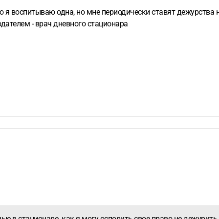
о я воспитываю одна, но мне периодически ставят дежурства н
тодателем - врач дневного стационара
ые в стационаре. как я могу оспорить свое право не дежурить.