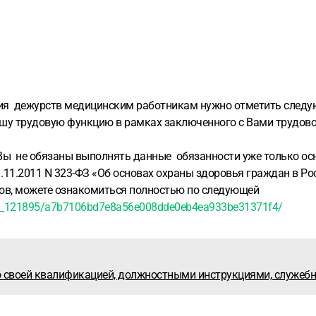
ния дежурств медицинским работникам нужно отметить следу
ашу трудовую функцию в рамках заключенного с Вами трудово
 Вы не обязаны выполнять данные обязанности уже только ос
11.2011 N 323-ФЗ «Об основах охраны здоровья граждан в Ро
ов, можете ознакомиться полностью по следующей
LAW_121895/a7b7106bd7e8a56e008dde0eb4ea933be31371f4/
со своей квалификацией, должностными инструкциями, служе