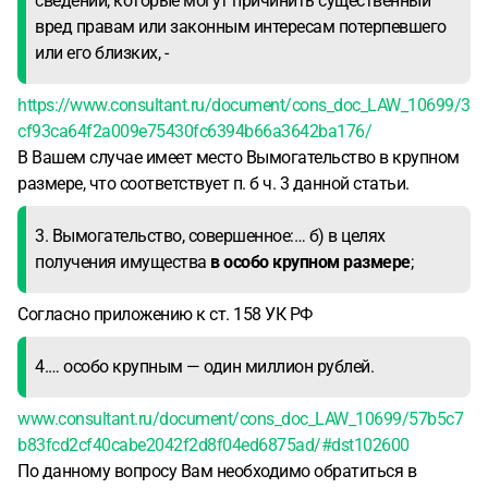
сведений, которые могут причинить существенный
вред правам или законным интересам потерпевшего
или его близких, -
https://www.consultant.ru/document/cons_doc_LAW_10699/3
cf93ca64f2a009e75430fc6394b66a3642ba176/
В Вашем случае имеет место Вымогательство в крупном
размере, что соответствует п. б ч. 3 данной статьи.
3. Вымогательство, совершенное:… б) в целях
получения имущества
в особо крупном размере
;
Согласно приложению к ст. 158 УК РФ
4.… особо крупным — один миллион рублей.
www.consultant.ru/document/cons_doc_LAW_10699/57b5c7
b83fcd2cf40cabe2042f2d8f04ed6875ad/#dst102600
По данному вопросу Вам необходимо обратиться в