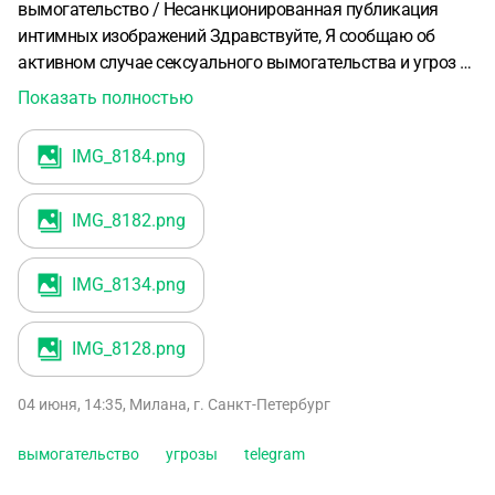
вымогательство / Несанкционированная публикация
интимных изображений
Здравствуйте,
Я сообщаю об
активном случае сексуального вымогательства и угроз в
свою сторону
В настоящее время мне угрожают через
Показать полностью
Telegram публикацией моих интимных изображений.
Злоумышленник принуждает меня к предоставлению
IMG_8184
.png
дополнительного контента сексуального характера под
угрозой распространения существующих на веб-сайтах.
IMG_8182
.png
Также угрожает моей жизни и моей семье, требует за
выкуп 1 миллион рублей (если откажусь от условий)
На
данный момент контент еще не опубликован, но угрозы
IMG_8134
.png
являются явными, продолжающимися и
заслуживающими доверия.
IMG_8128
.png
04 июня, 14:35
,
Милана
,
г. Санкт-Петербург
вымогательство
угрозы
telegram