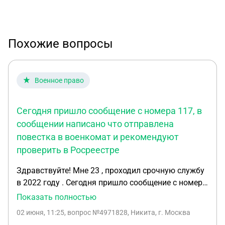
Похожие вопросы
Военное право
Сегодня пришло сообщение с номера 117, в
сообщении написано что отправлена
повестка в военкомат и рекомендуют
проверить в Росреестре
Здравствуйте! Мне 23 , проходил срочную службу
в 2022 году . Сегодня пришло сообщение с номера
117 , в сообщении написано что отправлена
Показать полностью
повестка в военкомат и рекомендуют проверить
02 июня, 11:25
, вопрос №4971828, Никита, г. Москва
в Росреестре . Что делать в этом случае ? И что