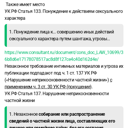
Также имеет место
УК РФ Статья 133. Понуждение к действиям сексуального
характера
1. Понуждение лица к… совершению иных действий
сексуального характера путем шантажа, угрозы...
https://www.consultant.ru/document/cons_doc_LAW_10699/3
6b8d6e17178078517ac8d8f127ce4c40d162d4e/
Незаконное требование интимных материалов и угроза их
публикации подпадают под ч. 1 ст. 137 УК РФ
(«Нарушение неприкосновенности частной жизни»)
с
применением ч. 3 ст. 30 УК РФ (покушение)
.
УК РФ Статья 137. Нарушение неприкосновенности
частной жизни
1. Незаконное
собирание или распространение
сведений о частной жизни лица, составляющих его
личную или семейную тайну, без его согласия
...