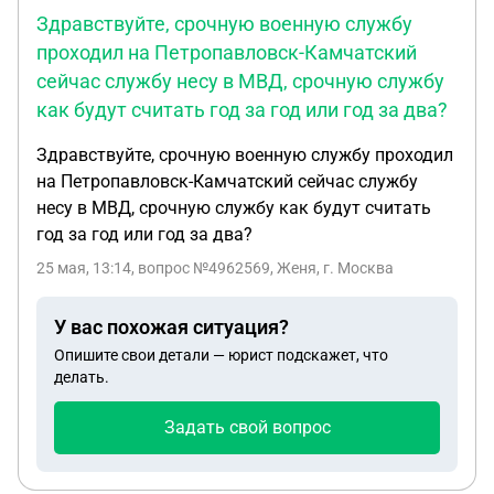
уже подходит к концу и как почитал по опыту
Здравствуйте, срочную военную службу
других студентов - они в него, скорее всего, не
проходил на Петропавловск-Камчатский
уложатся, к тому же, насколько я знаю, возврат
сейчас службу несу в МВД, срочную службу
должен осуществляться в течение 10 рабочих
как будут считать год за год или год за два?
дней (поправьте, если не прав), соответственно
ответным письмом им написал требование
Здравствуйте, срочную военную службу проходил
уложиться в этот установленный законом срок.
на Петропавловск-Камчатский сейчас службу
Ответили, что по условиям договора электронные
несу в МВД, срочную службу как будут считать
обращения не принимают :) И вот главный
год за год или год за два?
вопрос: могу ли я нанять юриста, дать
25 мая, 13:14
, вопрос №4962569, Женя, г. Москва
доверенность, и, соответственно, требовать
пересчета суммы возврата (если насчитали
неправильно), проценты за пользование
У вас похожая ситуация?
деньгами, 50% штрафа от присужденной суммы и
Опишите свои детали — юрист подскажет, что
оплату юриста? Оставлять это просто так не хочу
делать.
и кушать завтраки этой конторы тоже
Задать свой вопрос