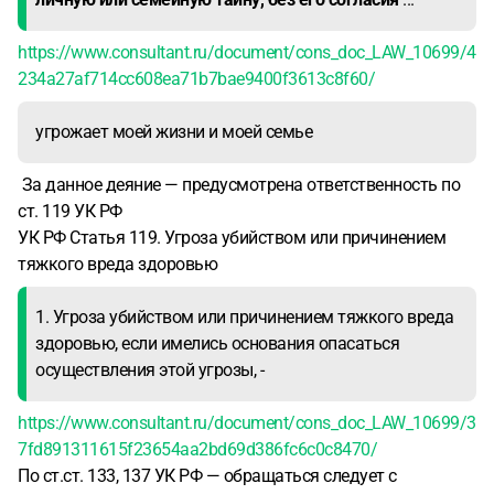
https://www.consultant.ru/document/cons_doc_LAW_10699/4
234a27af714cc608ea71b7bae9400f3613c8f60/
угрожает моей жизни и моей семье
За данное деяние — предусмотрена ответственность по
ст. 119 УК РФ
УК РФ Статья 119. Угроза убийством или причинением
тяжкого вреда здоровью
1. Угроза убийством или причинением тяжкого вреда
здоровью, если имелись основания опасаться
осуществления этой угрозы, -
https://www.consultant.ru/document/cons_doc_LAW_10699/3
7fd891311615f23654aa2bd69d386fc6c0c8470/
По ст.ст. 133, 137 УК РФ — обращаться следует с