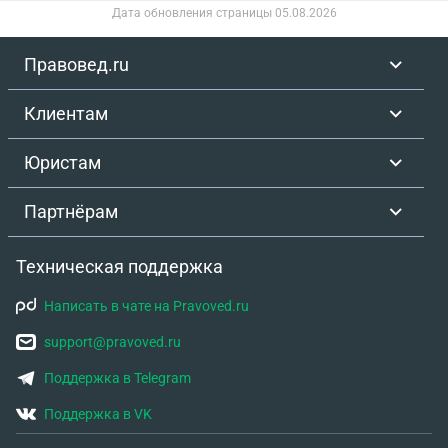
Дата обновления страницы
05.08.2026
поступить правильно? Какой порядок действий
должен быть чтобы не получить отказ суда.
Правовед.ru
Клиентам
Юристам
Партнёрам
Техническая поддержка
Написать в чате на Pravoved.ru
support@pravoved.ru
Поддержка в Telegram
Поддержка в VK