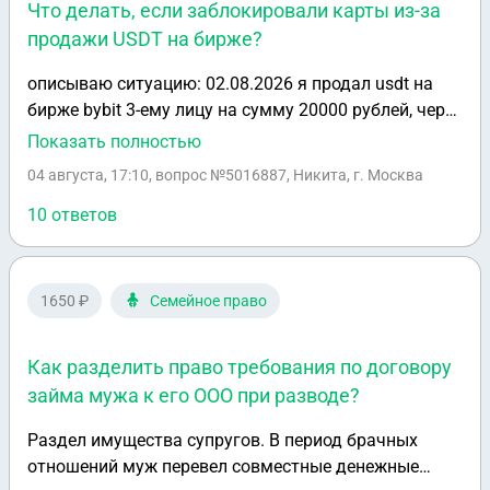
Что делать, если заблокировали карты из-за
продажи USDT на бирже?
описываю ситуацию: 02.08.2026 я продал usdt на
бирже bybit 3-ему лицу на сумму 20000 рублей, через
не которое время мне звонит девушка и говорит,
Показать полностью
что я перевела денежные средства по вашему
04 августа, 17:10
, вопрос №5016887, Никита, г. Москва
номеру за покупку коляски, в свою очередь я
отказался возвращать денежные средства
10 ответов
девушке, так как я продал их на официальной
бирже, девушка же подала заявление в полицию
этого же дня где фигурирует мой номер, через день
1650 ₽
Семейное право
я получаю 161-ФЗ и у меня блокируются абсолютно
все банки. 04.08.2026 я узнаю что заведено
Как разделить право требования по договору
уголовное дело, после этого я предложил ей вернуть
займа мужа к его ООО при разводе?
денежные средства, чтобы она забрала заявление,
но в полиции ей сказали, что заявление вернуть не
Раздел имущества супругов. В период брачных
получится, но я могу прийти с повинной, после этого
отношений муж перевел совместные денежные
я ей сказал, что пока что не планирую возвращать