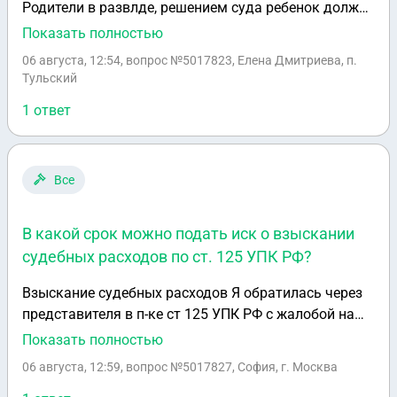
Родители в развлде, решением суда ребенок должен
жить с матерью, но фактичнски уже 3года живет с
Показать полностью
отцом, мать в воспитании и содержании рнбенка не
06 августа, 12:54
, вопрос №5017823, Елена Дмитриева, п.
участвует. Как отцу в этом случае получить
Тульский
пособие?
1 ответ
Все
В какой срок можно подать иск о взыскании
судебных расходов по ст. 125 УПК РФ?
Взыскание судебных расходов Я обратилась через
представителя в п-ке ст 125 УПК РФ с жалобой на
незаконные действия следователя. его действия
Показать полностью
признаны судом незаконными. я могу подать иск о
06 августа, 12:59
, вопрос №5017827, София, г. Москва
возмещении судебных издержек, это мне понятно,