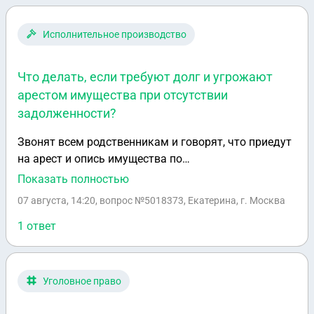
Исполнительное производство
Что делать, если требуют долг и угрожают
арестом имущества при отсутствии
задолженности?
Звонят всем родственникам и говорят, что приедут
на арест и опись имущества по
задолженности,которой нет ни на госуслугах, ни на
Показать полностью
сайте ФССП. Бумажного и электронного документа
07 августа, 14:20
, вопрос №5018373, Екатерина, г. Москва
не получали. В долгах человек не числится
1 ответ
Уголовное право