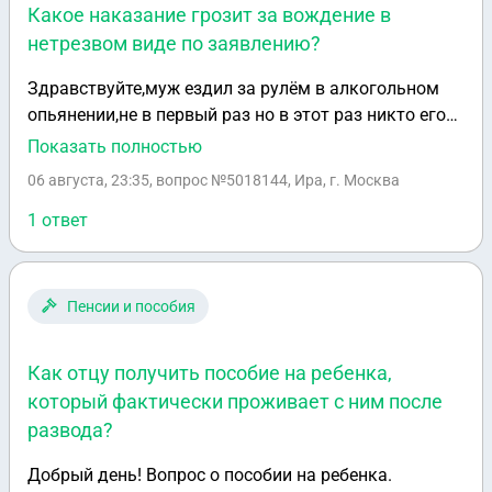
Какое наказание грозит за вождение в
нетрезвом виде по заявлению?
Здравствуйте,муж ездил за рулём в алкогольном
опьянении,не в первый раз но в этот раз никто его
не останавливал и не проверяли на алкоголь, кто-то
Показать полностью
написал заявление и его забрали на сутки на
06 августа, 23:35
, вопрос №5018144, Ира, г. Москва
следующий день суд какое наказание ему грозит?
1 ответ
Пенсии и пособия
Как отцу получить пособие на ребенка,
который фактически проживает с ним после
развода?
Добрый день! Вопрос о пособии на ребенка.