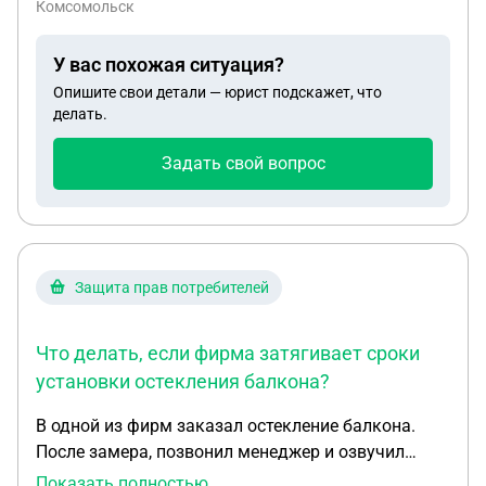
Комсомольск
У вас похожая ситуация?
Опишите свои детали — юрист подскажет, что
делать.
Задать свой вопрос
Защита прав потребителей
Что делать, если фирма затягивает сроки
установки остекления балкона?
В одной из фирм заказал остекление балкона.
После замера, позвонил менеджер и озвучил
стоимость. И еще я спросил, смогут-ли они
Показать полностью