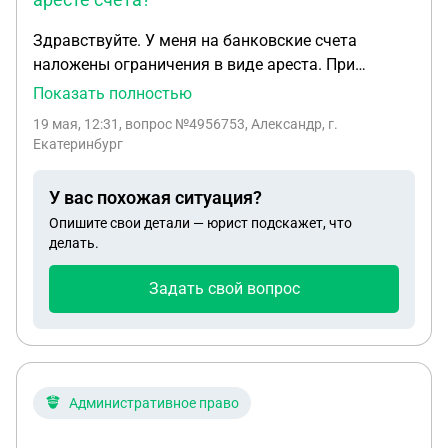
Здравствуйте. У меня на банковские счета
наложены ограничения в виде ареста. При
получении заработной платы банк списал 50℅ за
Показать полностью
оплату посроченной задолжности по кредиту, на
19 мая, 12:31
, вопрос №4956753, Александр, г.
оставшиеся 50% наложил арест. В итоге с
Екатеринбург
зарапотной платы у меня на счету осталось 0
рублей. Законно ли это? Можно ли это как то
У вас похожая ситуация?
оспорить и вернуть удержанные денежные
Опишите свои детали — юрист подскажет, что
средства?
делать.
Задать свой вопрос
Административное право