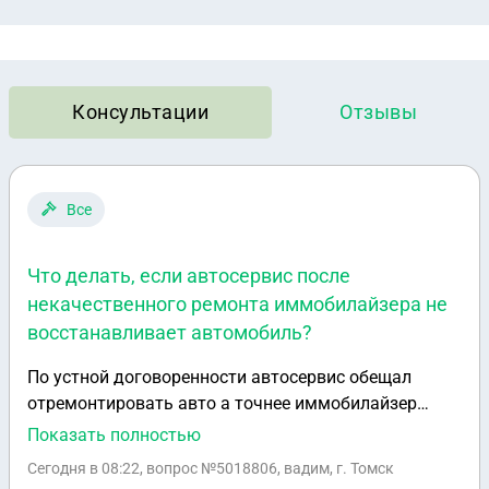
Консультации
Отзывы
Все
Что делать, если автосервис после
некачественного ремонта иммобилайзера не
восстанавливает автомобиль?
По устной договоренности автосервис обещал
отремонтировать авто а точнее иммобилайзер
который временами давал сбой . Приехав в
Показать полностью
автосервис оставив авто мне в течение 2-4 дней
Сегодня в 08:22
, вопрос №5018806, вадим, г. Томск
обещали устранить неисправность .. Но в течении