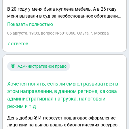
жевательной эффективности. Однако военкомат
В 20 году у меня была куплена мебель. А в 26 году
поставил "Б" из-за жевательной эффективности
меня вызвали в суд за необоснованное обогащение.
более 60% не учитывая параметры разобщение
оказалось, что деньги на карту пришли от
Показать полностью
прикуса. Обосновано военкомат присвоил
юридического лица (в сбербанк-онлайне это не
категорию Б? Что делать если необоснованно?
06 августа, 19:03
, вопрос №5018060, Ольга, г. Москва
отображается, а просто приход на карту) как
Приписного еще нет, не обошел всех врачей на мед
возвратный займ. Они в суд дали платежку, где
7 ответов
комиссии.
указано, что это займ, который нужно было в 21
году погасить. У них не было моих данных кроме
счета и типа они не могли меня найти с 2021 года. А
Административное право
теперь нашли. Мне нужно писать отзыв или
встречный иск на мошенничество. За давностью я
Хочется понять, есть ли смысл развиваться в
не помню, за что именно пришли деньги. Прошло 6
этом направлении, в данном регионе, какова
лет.
административная нагрузка, налоговый
режим и т.д
День добрый! Интересует пошаговое оформление
лицензии на вылов водных биологических ресурсов