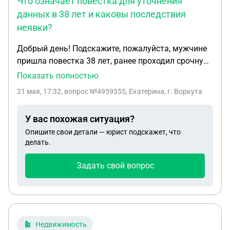
Что означает повестка для уточнения
данных в 38 лет и каковы последствия
неявки?
Добрый день! Подскажите, пожалуйста, мужчине
пришла повестка 38 лет, ранее проходил срочную
службу, повестка с формулировкой уточнение
Показать полностью
данных. Что это означает, какие риски есть при
21 мая, 17:32
, вопрос №4959355, Екатерина, г. Воркута
неявке и в целом какие дальнейшие действия
У вас похожая ситуация?
Опишите свои детали — юрист подскажет, что
делать.
Задать свой вопрос
Недвижимость