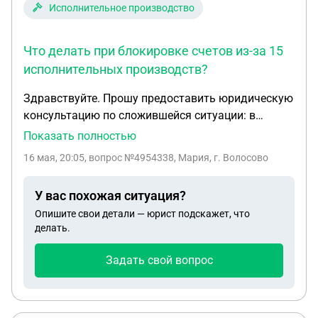
Исполнительное производство
Что делать при блокировке счетов из-за 15
исполнительных производств?
Здравствуйте. Прошу предоставить юридическую
консультацию по сложившейся ситуации: в
отношении меня возбуждено 15 исполнительных
Показать полностью
производств, из‑за чего все мои банковские
16 мая, 20:05
, вопрос №4954338, Мария, г. Волосово
карты заблокированы. Количество и характер
производств. На текущий момент в базе ФССП
У вас похожая ситуация?
числятся 15 открытых исполнительных
Опишите свои детали — юрист подскажет, что
производств, они связаны с просрочками по
делать.
кредитам/микрозаймам, задолженностями по
налогами. Последствия для финансов. Из‑за
Задать свой вопрос
арестов я полностью лишена доступа к
собственным средствам на банковских счетах.
Операции по картам отклонены, снять наличные