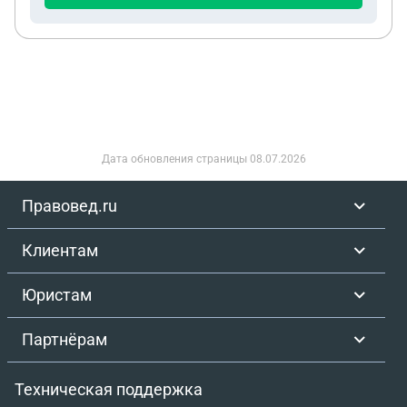
действиям. оценить шансы на успешную
разблокировку карт и/или прекращение части
производств. Указать, какие дополнительные
сведения или документы потребуются с моей
стороны. Заранее благодарю за помощь! Готова
оперативно предоставить любую уточняющую
информацию.
Дата обновления страницы
08.07.2026
Правовед.ru
Клиентам
Юристам
Партнёрам
Техническая поддержка