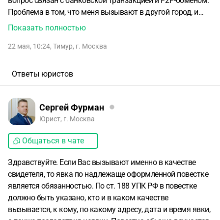
вопрос связан с банковской транзакцией и P2P-обменом.
Проблема в том, что меня вызывают в другой город, и
возможности приехать в указанную дату у меня сейчас
Показать полностью
нет. Так же повестка не была вручена в руки лично. Хочу
22 мая, 10:24
,
Тимур
,
г. Москва
понять:
* какие могут быть последствия неявки;
* можно
ли перенести допрос;
* можно ли дать объяснения
дистанционно или по месту нахождения;
* может ли
Ответы юристов
адвокат представлять мои интересы без личного
присутствия;
* как правильно уведомить следователя о
невозможности приехать;
* какие у меня права и риски в
Сергей Фурман
данной ситуации.
Также хочу получить консультацию по
Юрист, г. Москва
тому, как правильно вести себя на допросе по вопросам,
Общаться в чате
связанным с P2P и переводами средств. Нужен юрист/
адвокат с опытом по уголовным делам и финансовым/
Здравствуйте. Если Вас вызывают именно в качестве
банковским вопросам.
свидетеля, то явка по надлежаще оформленной повестке
является обязанностью. По ст. 188 УПК РФ в повестке
должно быть указано, кто и в каком качестве
вызывается, к кому, по какому адресу, дата и время явки,