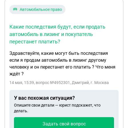
или оплатить покупки невозможно. Какие шаги
нужно предпринять в первую очередь? Можно ли
Автомобильное право
оспорить отдельные исполнительные
производства, если они возбуждены ошибочно
Какие последствия будут, если продать
или с нарушениями? Возможно ли
автомобиль в лизинг и покупатель
ходатайствовать о частичном снятии
перестанет платить?
ограничений для доступа к средствам на
жизненно важные нужды (продукты, лекарства и
Здравствуйте, какие могут быть последствия
т. п.)? Стоит ли рассматривать процедуру
если я продам автомобиль в лизинг другому
банкротства физического лица как вариант
человеку и он перестанет его платить ? Что меня
решения проблемы? Каковы плюсы, минусы и
ждёт ?
последствия такого шага? Прилагаю: Скриншоты
из мобильного банка с уведомлениями о
14 мая, 15:39
, вопрос №4952301, Дмитрий, г. Москва
блокировке. Выписку из базы ФССП с перечнем
исполнительных производств (номера, суммы,
У вас похожая ситуация?
даты возбуждения). Копии постановлений
Опишите свои детали — юрист подскажет, что
приставов (если имеются). Иные релевантные
делать.
документы: [перечислить]. Прошу Вас Дать
Задать свой вопрос
пошаговую инструкцию по дальнейшим