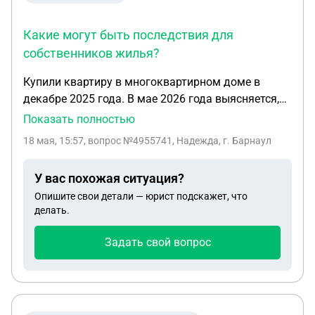
Какие могут быть последствия для
собственников жилья?
Купили квартиру в многоквартирном доме в
декабре 2025 года. В мае 2026 года выясняется,
что земля находится в собственности
Показать полностью
застройщика, который обонкротился через пол
18 мая, 15:57
, вопрос №4955741, Надежда, г. Барнаул
года после сдачи дома в 2017. Что делать
собственникам квартиры? Надо ли переофорлять
У вас похожая ситуация?
землю на себя? Какие наши действия должны
Опишите свои детали — юрист подскажет, что
быть? Какие могут быть последствия для
делать.
собственников жилья?
Задать свой вопрос