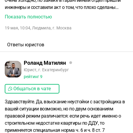
очень холодно, по заявке в гарантийный отдел пришли
инженеры и составили акт о том, что плохо сделаны
деформационные швы, и поэтому так холодно.
Показать полностью
Завтройщик обязан в течение 45 дней устранить
19 мая, 10:04
,
Людмила
,
г. Москва
недостаток, однако до сих пор ничего не сделано.
У меня
так же есть фото акта от управдяющей компании, где они
фиксируют температуру в комнате - 17 градусов (т.е. ниже
Ответы юристов
нормы) .
Подскажите, могу ли я взыскать с застройщика
неустойку? За просрочку выполнения работ согласно
Роланд Матилян
акту, а так же за некачественно предоставленную услугу
Юрист, г. Екатеринбург
(температура в квартире ниже 18градусов)?
рейтинг
9
Общаться в чате
Здравствуйте. Да, взыскание неустойки с застройщика в
вашей ситуации возможно, но по двум основаниям
правовой режим различается: если речь идет именно о
строительном недостатке квартиры по ДДУ, то
применяется специальная норма ч. 6 и ч. 8 ст. 7