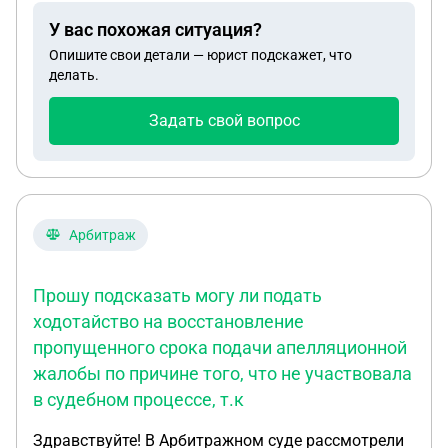
ли право расторгнуть договор с уведомлением за
У вас похожая ситуация?
2 недели до даты, обязан ли вернуть арендатор
Опишите свои детали — юрист подскажет, что
обеспечительный платеж, может ли арендатор
делать.
взыскать плату за 3 месяца вперед?
Задать свой вопрос
Арбитраж
Прошу подсказать могу ли подать
ходотайство на восстановление
пропущенного срока подачи апелляционной
жалобы по причине того, что не участвовала
в судебном процессе, т.к
Здравствуйте! В Арбитражном суде рассмотрели