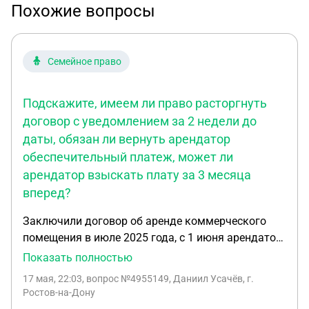
Похожие вопросы
Семейное право
Подскажите, имеем ли право расторгнуть
договор с уведомлением за 2 недели до
даты, обязан ли вернуть арендатор
обеспечительный платеж, может ли
арендатор взыскать плату за 3 месяца
вперед?
Заключили договор об аренде коммерческого
помещения в июле 2025 года, с 1 июня арендатор
уведомил о поднятии арендной платы, мы не
Показать полностью
можем платить такую стоимость, поэтому
17 мая, 22:03
, вопрос №4955149, Даниил Усачёв, г.
решили уведомить арендатора о расторжении
Ростов-на-Дону
договора с 1 июня 2026 года. Подскажите, имеем