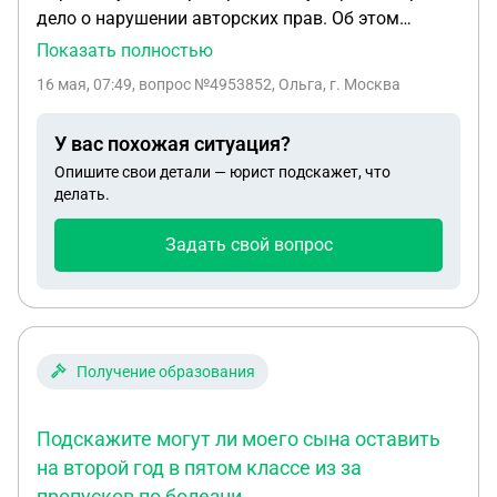
дело о нарушении авторских прав. Об этом
узнала только сейчас. Уведомления не поступало.
Показать полностью
Досудебной не поступало. Время на апелляцию
16 мая, 07:49
, вопрос №4953852, Ольга, г. Москва
вышло. Прошу подсказать могу ли подать
ходотайство на восстановление пропущенного
У вас похожая ситуация?
срока подачи апелляционной жалобы по причине
Опишите свои детали — юрист подскажет, что
того, что не участвовала в судебном процессе, т.к.
делать.
не была уведомлена.
Задать свой вопрос
Получение образования
Подскажите могут ли моего сына оставить
на второй год в пятом классе из за
пропусков по болезни