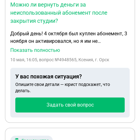
Можно ли вернуть деньги за
неиспользованный абонемент после
закрытия студии?
Добрый день! 4 октября был куплен абонемент, 3
ноября он активировался, но я им не
пользовалась, заморозила на месяц, так как
Показать полностью
действовал у меня еще первый абонемент. 5
10 мая, 16:05
, вопрос №4948565, Ксения, г. Орск
декабря я написала им, что хочу оформить
возврат, но реквизиты не оставляла. Сейчас
У вас похожая ситуация?
студия вообще объявила о закрытии,
Опишите свои детали — юрист подскажет, что
неоспользовано у меня осталось 3 месяца.
делать.
Подскажите, могу ли я считать, что фактически
заявила о намерении расторгнуть договор 5
Задать свой вопрос
декабря и вернуть всю сумму, или же к возврату
могу получить только остаток за три месяца, если
обращусь к ним сейчас с досудебной претензией?
Спасибо!