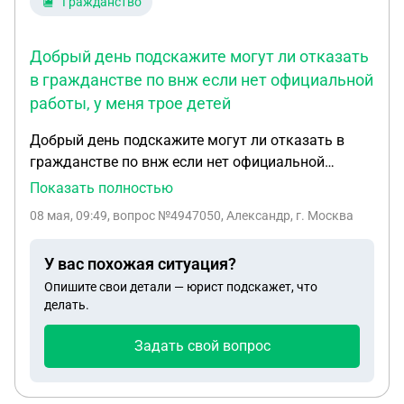
Гражданство
Добрый день подскажите могут ли отказать
в гражданстве по внж если нет официальной
работы, у меня трое детей
Добрый день подскажите могут ли отказать в
гражданстве по внж если нет официальной
работы, у меня трое детей граждане РФ и жена
Показать полностью
гражданка РФ, и подойдет ли справка 3ндфл что
08 мая, 09:49
, вопрос №4947050, Александр, г. Москва
мне мать гражданка РФ подарила денежную
сумму
У вас похожая ситуация?
Опишите свои детали — юрист подскажет, что
делать.
Задать свой вопрос