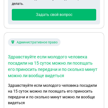
долгов, на квартиру наложено обременение и
делать.
запрет на совершение регистрации. Подскажите,
пожалуйста, что мне можно сделать в данной
Задать свой вопрос
ситуации? Можно ли выделить долю на себя и
детей (дети уже совершеннолетние)?
Административное право
Здравствуйте если молодого человека
посадили на 15 суток можно ли посещать
его приносить передачи и по сколько минут
можно ли вообще видеться
Здравствуйте если молодого человека посадили
на 15 суток можно ли посещать его приносить
передачи и по сколько минут можно ли вообще
видеться