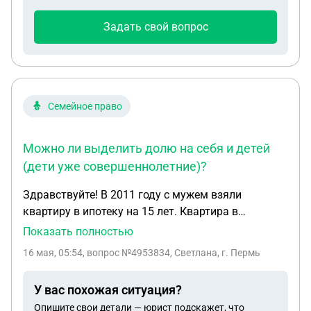
средств. Фирма СтройДом. Самара.
Задать свой вопрос
Семейное право
Можно ли выделить долю на себя и детей
(дети уже совершеннолетние)?
Здравствуйте! В 2011 году с мужем взяли
квартиру в ипотеку на 15 лет. Квартира в
совместной собственности. Двое детей. Был
Показать полностью
использован материнский капитал. В 2018 году
16 мая, 05:54
, вопрос №4953834, Светлана, г. Пермь
развелись с мужем. Ипотеку платила я. В этом
году ипотеку полностью выплатила, обременение
У вас похожая ситуация?
по ипотеки банк снял. Но у бывшего мужа много
Опишите свои детали — юрист подскажет, что