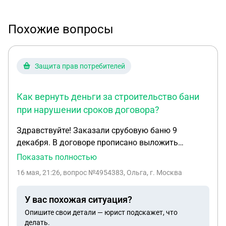
Похожие вопросы
Защита прав потребителей
Как вернуть деньги за строительство бани
при нарушении сроков договора?
Здравствуйте! Заказали срубовую баню 9
декабря. В договоре прописано выложить
фундамент до 25 января. Они это сделали и на
Показать полностью
этом всё. Каждый раз находят отговорки, чтоб
16 мая, 21:26
, вопрос №4954383, Ольга, г. Москва
нам не строить баню дальше, либо обещают, но
так ничего и не делают. Дали задаток в 635 тыс и
У вас похожая ситуация?
на руки 380 т без расписки. Можно ли отказаться
Опишите свои детали — юрист подскажет, что
от их услуг и потребовать возврат денежных
делать.