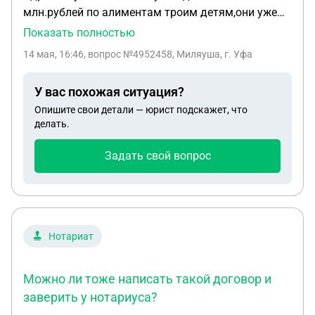
млн.рублей по алиментам троим детям,они уже
совершеннолетние.Ни копейки он за все это
Показать полностью
время не платил,т.к нигде не работал,наследство
14 мая, 16:46
, вопрос №4952458, Миляуша, г. Уфа
после кончины родителей не оформил и квартиру
тоже не оформил,которую дали по программе
У вас похожая ситуация?
сноса ветхого жилья.Сейчас он на сво и с апреля
Опишите свои детали — юрист подскажет, что
числится без вести пропавшим.Приставы
делать.
бездействуют,хотя я их периодически
подгоняла,но у них ответ с него нечего взять.Хочу
Задать свой вопрос
узнать можно ли получить долг по алиментам и
как это сделать?Спасибо
Нотариат
Можно ли тоже написать такой договор и
заверить у нотариуса?