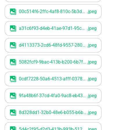
00c514f6-2ffc-4af8-810c-5b3d60e70738
.jpeg
a31c6f93-d4eb-41ae-97d1-95c0ab97e53c
.jpeg
d4113373-2cd6-48fd-9557-280786ac7ae1
.jpeg
5082fcf9-9bac-413b-b200-6b7ff7ed12c7
.jpeg
0cdf7228-50a6-4513-afff-03789b57eac8
.jpeg
9fa48b6f-37cd-4fa0-9ac8-eb43be55b368
.jpeg
8d328dd1-32b0-48e6-b055-b6b007cb0eba
.jpeg
5d4c2f95-d2d3-413b-993b-512b6b5c8fb1
.jpeg