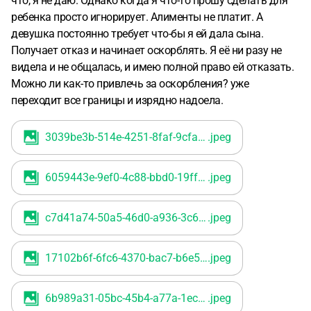
что, я не даю. Однако когда я что-то прошу сделать для
ребенка просто игнорирует. Алименты не платит. А
девушка постоянно требует что-бы я ей дала сына.
Получает отказ и начинает оскорблять. Я её ни разу не
видела и не общалась, и имею полной право ей отказать.
Можно ли как-то привлечь за оскорбления? уже
переходит все границы и изрядно надоела.
3039be3b-514e-4251-8faf-9cfaf1c9d3f1
.jpeg
6059443e-9ef0-4c88-bbd0-19ff21f08bb4
.jpeg
c7d41a74-50a5-46d0-a936-3c66ddc6a4d0
.jpeg
17102b6f-6fc6-4370-bac7-b6e546f9da0d
.jpeg
6b989a31-05bc-45b4-a77a-1ec97388cee5
.jpeg