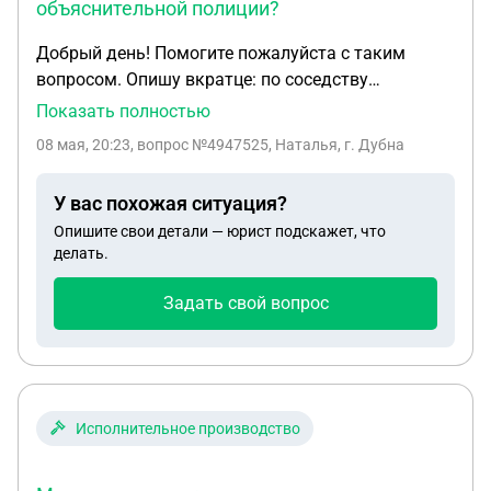
объяснительной полиции?
Добрый день! Помогите пожалуйста с таким
вопросом. Опишу вкратце: по соседству
проживают очень шумные соседи, неоднократно
Показать полностью
обращалась в полицию на них. В последнем
08 мая, 20:23
, вопрос №4947525, Наталья, г. Дубна
ответе на мое обращение, при написании
объяснительной, соседка назвала меня
У вас похожая ситуация?
психически больной. Является ли это
Опишите свои детали — юрист подскажет, что
оскорблением или клеветой? Можно ли ее
делать.
привлечь к штрафу за такие высказывания?
Задать свой вопрос
Исполнительное производство