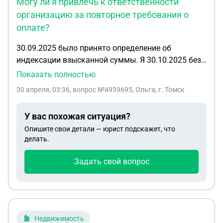
Могу ли я привлечь к ответственности
организацию за повторное требования о
оплате?
30.09.2025 было принято определение об
индексации взысканной суммы. Я 30.10.2025 без
приставов оплатила. 28.04.2026 они высылают
Показать полностью
документы приставам и открывается ип. Могу ли
30 апреля, 03:36
, вопрос №4939695, Ольга, г. Томск
я привлечь к ответственности организацию за
повторное требования о оплате?
У вас похожая ситуация?
Опишите свои детали — юрист подскажет, что
делать.
Задать свой вопрос
Недвижимость