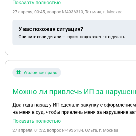
он просто послал меня. У меня случился сердечный 
Показать полностью
27 апреля, 09:45
, вопрос №4936319, Татьяна, г. Москва
У вас похожая ситуация?
Опишите свои детали — юрист подскажет, что делать.
Уголовное право
Можно ли привлечь ИП за нарушени
Два года назад у ИП сделали закупку с оформлением
на меня в суд, чтобы привлечь меня за нарушение авторских прав. Дело в том, что на тот момент я уже не являлась владе
товар продавался от другого ИП, но в товарном чеке стоят 
Показать полностью
ситуации привлечь за нарушение авторских прав и кого: меня или этого нового ИП (то новое ИП тоже закрылось год назад). Что грозит в таком слу
27 апреля, 01:32
, вопрос №4936184, Ольга, г. Москва
новому ИП: подделка документов (использование чужой пе