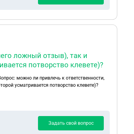
его ложный отзыв), так и
ивается потворство клевете)?
оторой усматривается потворство клевете)?
Задать свой вопрос