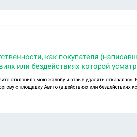
ственности, как покупателя (написавш
виях или бездействиях которой усматр
лобу и отзыв удалять отказалась. Вопрос: можно ли привлечь к ответственности,
торговую площадку Авито (в действиях или бездействиях к