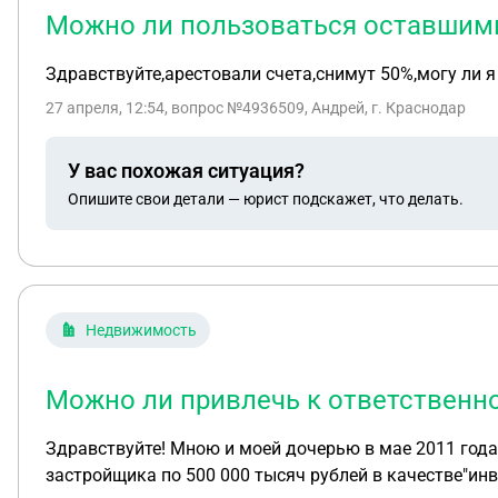
Можно ли пользоваться оставшими
Здравствуйте,арестовали счета,снимут 50%,могу ли 
27 апреля, 12:54
, вопрос №4936509, Андрей, г. Краснодар
У вас похожая ситуация?
Опишите свои детали — юрист подскажет, что делать.
Недвижимость
Можно ли привлечь к ответственн
Здравствуйте! Мною и моей дочерью в мае 2011 года был заключен договор долевого инвестирования строительства жилого дома. Мы заплатили фирме
застройщика по 500 000 тысяч рублей в качестве"инв