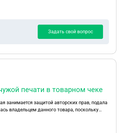
ости этого человека?
Задать свой вопрос
чужой печати в товарном чеке
рая занимается защитой авторских прав, подала
оего ведома. Могут ли в данной
прав на персонаж брелка или вообще в