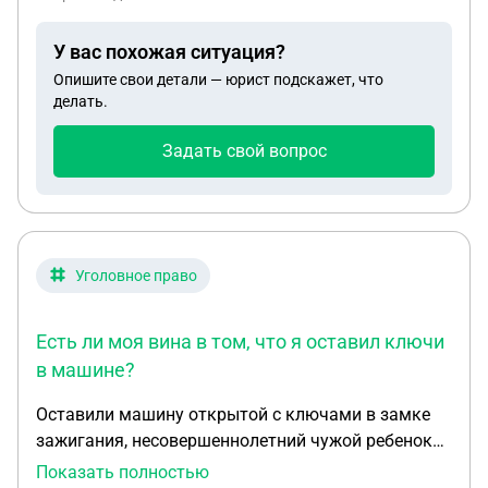
И имею ли право запрашивать мои выписки по
счетам именно ЗАЧИСЛЕНИЯ? И для чего они им
У вас похожая ситуация?
и имеют ли права все зачисления считать в
Опишите свои детали — юрист подскажет, что
доход? (Перечисления от БМ и от родственников
делать.
,так же в долг где-то брала) Или я могу
отказаться от предоставления выписки по
Задать свой вопрос
счетам? В списке документов нет этого только
дописали ручкой и попросили принести.
Уголовное право
Есть ли моя вина в том, что я оставил ключи
в машине?
Оставили машину открытой с ключами в замке
зажигания, несовершеннолетний чужой ребенок
угнал машину и разбил её, причинив вред другим
Показать полностью