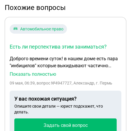
Похожие вопросы
Автомобильное право
Есть ли перспектива этим заниматься?
Доброго времени суток! в нашем доме есть пара
"инбицилов" которые выкидывают частично
мусор (бутылки, банки от пиво и.т.д) в окно и все
Показать полностью
мирные способы с ними не срабатывают, а если
09 мая, 06:39
, вопрос №4947727, Александр, г. Пермь
срабатывают то не надолго. 18.04.2026г провели
субботник через пару дней накидали мусор.
У вас похожая ситуация?
1_Если "уговорить" поприсутствовать
Опишите свои детали — юрист подскажет, что
уполномоченного участкового (пока не знаю как
делать.
её заставить выполнять свои обязанности, думаю
прокуратура поможет) собрать все подходящие
Задать свой вопрос
"улики" под окнами на придомовой территории