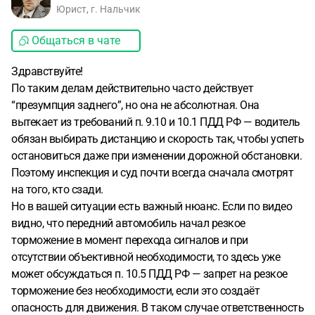
(остановка за стоп-линией)? Меняет ли это стандартную
Юрист, г. Нальчик
презумпцию «виноват задний»? И видите ли вы
перспективы для оспаривания моей вины?
Первый юрист
Общаться в чате
сказал «дело бесперспективно», не вникнув в детали. Я
Здравствуйте!
ищу адвоката, который готов разобрать видео покадрово
По таким делам действительно часто действует
и, если шансы есть, бороться.
Буду благодарна за честную
“презумпция заднего”, но она не абсолютная. Она
оценку. Спасибо
вытекает из требований п. 9.10 и 10.1 ПДД РФ — водитель
обязан выбирать дистанцию и скорость так, чтобы успеть
остановиться даже при изменении дорожной обстановки.
Поэтому инспекция и суд почти всегда сначала смотрят
на того, кто сзади.
Но в вашей ситуации есть важный нюанс. Если по видео
видно, что передний автомобиль начал резкое
торможение в момент перехода сигналов и при
отсутствии объективной необходимости, то здесь уже
может обсуждаться п. 10.5 ПДД РФ — запрет на резкое
торможение без необходимости, если это создаёт
опасность для движения. В таком случае ответственность