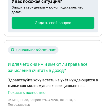
У вас похожая ситуация?
на камеру. Я хочу написать заявление на этого
Опишите свои детали — юрист подскажет, что
человека. Какое наказание он должен понести? И
делать.
должны ли вообще принять мое заявление в
полиции?
Задать свой вопрос
Социальное обеспечение
И для чего они им и имеют ли права все
зачисления считать в доход?
Здравствуйте.хочу встать на учёт нуждающихся в
жилье как малоимущая, я официально не
работаю маленькому ребенку 1, 5 будут ли меня
Показать полностью
учитывать при расчёте дохода на семью? Трое
06 мая, 11:38
, вопрос №4945096, Татьяна, г.
детей и я , получаю алименты и пособие на детей.
Петрозаводск