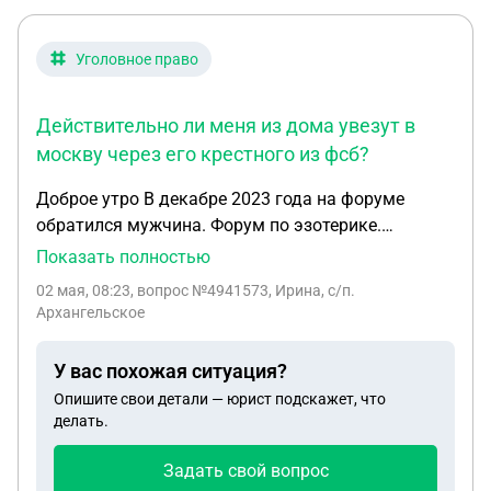
документ. Прав ли работадель и могу ли я
забрать свою медкнижку
Уголовное право
Действительно ли меня из дома увезут в
москву через его крестного из фсб?
Доброе утро В декабре 2023 года на форуме
обратился мужчина. Форум по эзотерике.
Рекламы нет. запрещено форумом. Сам написал.
Показать полностью
Начали общение. Он просил помощи. Оплатил 1
02 мая, 08:23
, вопрос №4941573, Ирина, с/п.
млн 700 тыс. с его слов все действовало месяц.
Архангельское
Потом сошло на нет. назад ему возвращено 1 млн
200 тыс. в плюсе он остался, тк заработал более 7
У вас похожая ситуация?
млн рублей. Далее мужчина просит помогать ему.
Опишите свои детали — юрист подскажет, что
обманывать застройщиков. По итогу не помогла.
делать.
С этих пор уже год идет шантаж. Он пишет
каждый день что из за меня он влез в кредиты и
Задать свой вопрос
долг его 6 почти млн. и я ему должна отдать 8