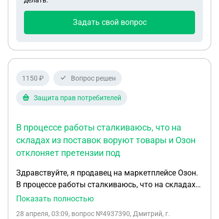
делать.
вернут разницу так как я платнж алвремя не
чат джипити предлагает, в случае отрицательного
внесла. Я с ними никакого соглашения не
ответа, подать жалобу в вышестоящий суд и это
Задать свой вопрос
подписывала, и теперь мне вообще не хочется им
якобы даст 2-3 месяца отсрочки. На сколько
платить.
данная тактика реальна? 3. Так же из вариантов
чат предложил начать платить ипотеку мне. У
меня есть не использованный югорский
1150 ₽
Вопрос решен
капитал(170к), который я могу направить на
погашение ипотеки и дальше осуществлять
Защита прав потребителей
месячные платежи. Т.к. месяц назад я вышла из
декрета на работу. Это не затянет
В процессе работы сталкиваюсь, что на
реструктуризацию мужа? В общем хотелось
услышать ваше мнение на счет того, в какую
складах из поставок воруют товары и Озон
сторону мне смотреть и в каком направлении
отклоняет претензии под
двигаться. Большое спасибо за ответ
Здравствуйте, я продавец на маркетплейсе Озон.
В процессе работы сталкиваюсь, что на складах
из поставок воруют товары и Озон отклоняет
Показать полностью
претензии под разными причинами (сначала не
28 апреля, 03:09
, вопрос №4937390, Дмитрий, г.